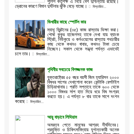
পুলিশ কর্তৃপক্ষ এ নিয়ে বেশ দুশ্চিন্তায় রয়েছে।
ড্রোনের কারণে বিমান দুর্ঘটনার ঝুঁকি বেড়ে যাচ্ছে।
বিস্তারিত...
ভিখারীর কাছে স্পোর্টস কার
ম্যাথু ব্রিন্টনের (৩৫) কাজ রাস্তায় ভিক্ষা করা।
পোষা কুকুর হাজেলসহ তাকে দেখা যায় ব্যাংক
স্ট্রিট, নিউকুয়ে ও কর্নওয়েলের রাস্তায় পথচারীর
কাছ থেকে কখনও খাবার, কখনও টাকা চেয়ে
নিচ্ছেন। সকাল থেকে সন্ধ্যা পর্যন্ত এভাবেই
চলে তার।
বিস্তারিত...
পৃথিবীর সবচেয়ে বিপজ্জনক কাজ
যুক্তরাষ্ট্রের ৫৫ বছর বয়সী জিম হ্যারিসন ২০০০
বিষধর সাপের দেখাশোনা করেন কেন্টাকি রেপটাইল
চিড়িয়াখানায়। প্রতি সপ্তাহে তাকে ৬০০ থেকে
১০০০ বিষধর সাপ হাত দিয়ে ধরে বিষ সংগ্রহ
করতে হয়। এ পর্যন্ত ৮ বার তাকে সাপে দংশন
করেছে
বিস্তারিত...
আয়ু বাড়াবে লিথিয়াম
অমরত্ব পেতে মানুষের আগ্রহ দীর্ঘদিনের।
প্রযুক্তি ও চিকিৎসাবিদ্যায় যুগান্তকারী অনেক