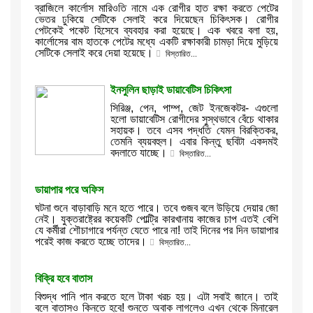
ব্রাজিলে কার্লোস মারিওতি নামে এক রোগীর হাত রক্ষা করতে পেটের
ভেতর ঢুকিয়ে সেটিকে সেলাই করে দিয়েছেন চিকিৎসক। রোগীর
পেটকেই পকেট হিসেবে ব্যবহার করা হয়েছে। এক খবরে বলা হয়,
কার্লোসের বাম হাতকে পেটের মধ্যে একটি রক্ষাকারী চামড়া দিয়ে মুড়িয়ে
সেটিকে সেলাই করে দেয়া হয়েছে।
বিস্তারিত...
ইনসুলিন ছাড়াই ডায়াবেটিস চিকিৎসা
সিরিঞ্জ, পেন, পাম্প, জেট ইনজেকটর- এগুলো
হলো ডায়াবেটিস রোগীদের সুস্থভাবে বেঁচে থাকার
সহায়ক। তবে এসব পদ্ধতি যেমন বিরক্তিকর,
তেমনি ব্যয়বহুল। এবার কিন্তু ছবিটা একদমই
বদলাতে যাচ্ছে।
বিস্তারিত...
ডায়াপার পরে অফিস
ঘটনা শুনে বাড়াবাড়ি মনে হতে পারে। তবে গুজব বলে উড়িয়ে দেয়ার জো
নেই। যুক্তরাষ্ট্রের কয়েকটি পোল্ট্রি কারখানায় কাজের চাপ এতই বেশি
যে কর্মীরা শৌচাগারে পর্যন্ত যেতে পারে না! তাই দিনের পর দিন ডায়াপার
পরেই কাজ করতে হচ্ছে তাদের।
বিস্তারিত...
বিক্রি হবে বাতাস
বিশুদ্ধ পানি পান করতে হলে টাকা খরচ হয়। এটা সবাই জানে। তাই
বলে বাতাসও কিনতে হবে! শুনতে অবাক লাগলেও এখন থেকে মিনারেল