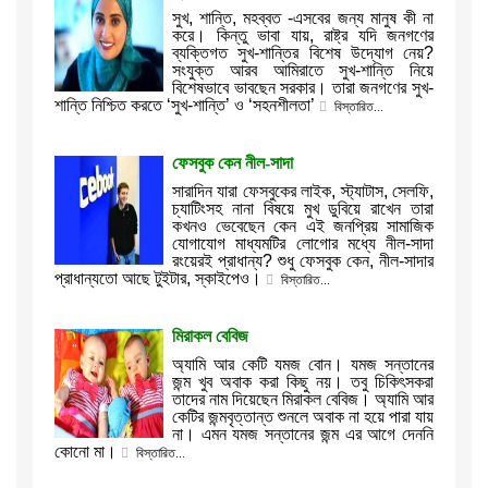
সুখ, শান্তি, মহব্বত -এসবের জন্য মানুষ কী না
করে। কিন্তু ভাবা যায়, রাষ্ট্র যদি জনগণের
ব্যক্তিগত সুখ-শান্তির বিশেষ উদ্যোগ নেয়?
সংযুক্ত আরব আমিরাতে সুখ-শান্তি নিয়ে
বিশেষভাবে ভাবছেন সরকার। তারা জনগণের সুখ-
শান্তি নিশ্চিত করতে ‘সুখ-শান্তি’ ও ‘সহনশীলতা’
বিস্তারিত...
ফেসবুক কেন নীল-সাদা
সারাদিন যারা ফেসবুকের লাইক, স্ট্যাটাস, সেলফি,
চ্যাটিংসহ নানা বিষয়ে মুখ ডুবিয়ে রাখেন তারা
কখনও ভেবেছেন কেন এই জনপ্রিয় সামাজিক
যোগাযোগ মাধ্যমটির লোগোর মধ্যে নীল-সাদা
রংয়েরই প্রাধান্য? শুধু ফেসবুক কেন, নীল-সাদার
প্রাধান্যতো আছে টুইটার, স্কাইপেও।
বিস্তারিত...
মিরাকল বেবিজ
অ্যামি আর কেটি যমজ বোন। যমজ সন্তানের
জন্ম খুব অবাক করা কিছু নয়। তবু চিকিৎসকরা
তাদের নাম দিয়েছেন মিরাকল বেবিজ। অ্যামি আর
কেটির জন্মবৃত্তান্ত শুনলে অবাক না হয়ে পারা যায়
না। এমন যমজ সন্তানের জন্ম এর আগে দেননি
কোনো মা।
বিস্তারিত...