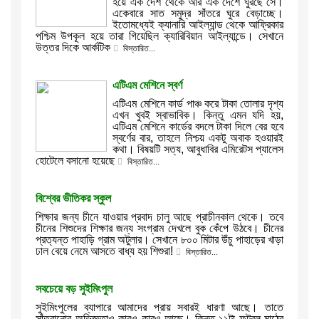
হয়ে এক দেশ থেকে আর এক দেশে ঘুরছে সে।
একেবারে সাত সমুদ্র সাঁতরে ঘুরে বেড়াচ্ছে।
ইতোমধ্যেই ক্যানারি আইল্যান্ড থেকে আফ্রিকার
পশ্চিম উপকূল হয়ে তারা গিয়েছিল ক্যারিবিয়ান আইল্যান্ডে। সেখানে
উত্তর দিকে আর্কটিক
বিস্তারিত...
এটিএম মেশিনে স্বর্ণ
এটিএম মেশিনে কার্ড পাঞ্চ করে টাকা তোলার দৃশ্য
এখন খুবই স্বাভাবিক। কিন্তু এমন যদি হয়,
এটিএম মেশিনে কার্ডের বদলে টাকা দিলে বের হবে
স্বর্ণের বার, তাহলে নিশ্চয় একটু অবাক হওয়ারই
কথা। বিষয়টি সত্য, আবুধাবির এমিরেটস প্যালেস
হোটেলে বসানো হয়েছে
বিস্তারিত...
বিশ্বের ভীতিকর স্কুল
শিক্ষার জন্য চীনে যাওয়ার প্রবাদ চালু আছে প্রাচীনকাল থেকে। তবে
চীনের শিশুদের শিক্ষার জন্য সংগ্রাম দেখলে বুক কেঁপে উঠবে। চীনের
প্রত্যন্ত পাহাড়ি গ্রাম অটুলার। সেখানে ৮০০ মিটার উঁচু পাহাড়ের খাড়া
ঢাল বেয়ে নেমে আসতে বাধ্য হয় শিশুরা!
বিস্তারিত...
সবচেয়ে বড় সুইমিংপুল
সুইমিংপুলের ব্যাপারে আমাদের প্রায় সবারই ধারণা আছে। তাতে
সাঁতরানোর অভিজ্ঞতাও কারও কারও আছে। কিন্তু ১১টা ফুটবল মাঠের