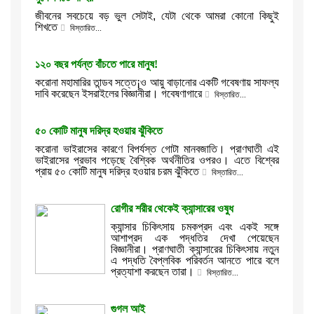
জীবনের সবচেয়ে বড় ভুল সেটাই, যেটা থেকে আমরা কোনো কিছুই
শিখতে
বিস্তারিত...
১২০ বছর পর্যন্ত বাঁচতে পারে মানুষ!
করোনা মহামারির তান্ডব সত্তে¡ও আয়ু বাড়ানোর একটি গবেষণায় সাফল্য
দাবি করেছেন ইসরাইলের বিজ্ঞানীরা। গবেষণাগারে
বিস্তারিত...
৫০ কোটি মানুষ দরিদ্র হওয়ার ঝুঁকিতে
করোনা ভাইরাসের কারণে বিপর্যস্ত গোটা মানবজাতি। প্রাণঘাতী এই
ভাইরাসের প্রভাব পড়েছে বৈশ্বিক অর্থনীতির ওপরও। এতে বিশ্বের
প্রায় ৫০ কোটি মানুষ দরিদ্র হওয়ার চরম ঝুঁকিতে
বিস্তারিত...
রোগীর শরীর থেকেই ক্যান্সারের ওষুধ
ক্যান্সার চিকিৎসায় চমকপ্রদ এবং একই সঙ্গে
আশাপ্রদ এক পদ্ধতির দেখা পেয়েছেন
বিজ্ঞানীরা। প্রাণঘাতী ক্যান্সারের চিকিৎসায় নতুন
এ পদ্ধতি বৈপ্লবিক পরিবর্তন আনতে পারে বলে
প্রত্যাশা করছেন তারা।
বিস্তারিত...
গুগল আই