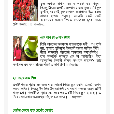
ফুল দেখতে বাগান, বন বা পার্কে যায় মানুষ।
কিন্তু চীনের একটি জেলখানায় এত সুন্দর চেরি ফুল
ফুটেছে যে সেই ফুল দেখতে কারাগারে ভিড় করছে
হাজার হাজার মানুষ। এমনকি কেউ কেউ
কারাগারের দেয়াল টপকে ভেতরেও ঢুকে পড়ার
চেষ্টা করছে।
বিস্তারিত...
এক কাপ চা ৩ লাখ টাকা
তিনি ভারতের অন্যতম ধনকুবেরের স্ত্রী। শুধু তাই
নয়, মুম্বাই ইন্ডিয়ান্স ক্রিকেট দলের মালিক তিনি।
নীতা আম্বানি ভারতের অন্যতম ফ্যাশনিস্টও।
তার সম্পর্কে জানতে কে না আগ্রহী? নীতা
আম্বানির বিলাসী জীবন সম্পর্কে জানেন? তার
সকালের এক কাপ চায়ের দামই ৩ লাখ টাকা
বিস্তারিত...
২৮ বছরে এক শিশু
একটি শহরে প্রায় ২৮ বছর ধরে কোনো শিশুর জন্ম হয়নি -এমনটা কল্পনা
করাও কঠিন। কিন্তু ইতালির উত্তরাঞ্চলীয় ওসতানা শহরের জন্য এটাই
বাস্তবতা। শহরটিতে প্রায় ২৮ বছর পর একটি শিশুর জন্ম হয়েছে। এ
নিয়ে সেখানকার জনসংখ্যা দাঁড়াল ৮৫ জনে।
বিস্তারিত...
পেটের ভেতর হাত রেখেই সেলাই