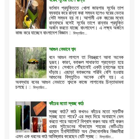
বর্তমান প্রযুক্তিতে খোলা জায়গায় সূর্যের তাপ
ব্যবহার করে রান্না করা সম্ভব হলেও ঘরের ভেতর
সেটা সম্ভব হয় না। আগামী এক বছরের মধ্যে
রান্নাঘরে বসেই সূর্যের তাপে রান্নার প্রযুক্তি
অর্জন করতে যাচ্ছে বাংলাদেশ। এ লক্ষ্য অর্জনে
কাজ করে যাচ্ছেন বাংলাদেশ বিজ্ঞান
বিস্তারিত...
আগুন নেভাবে শব্দ
বনে আগুন লাগলে তা নিয়ন্ত্রণে আনা অনেক
দুরূহ। কারণ, বনাঞ্চল সাধারণত প্রত্যন্ত হয়ে
থাকে। সেখানে পৌঁছানোই একটা চ্যালেঞ্জ হয়ে
দাঁড়ায়। এছাড়া বনাঞ্চলের পরিধি বেশি হওয়ায়
আগুনের বিস্তৃতিও অনেক বেশি হয়। এ
অবস্থায় বনের আগুন নেভাতে শব্দকে কাজে লাগানোর চিন্তাভাবনা
চলছে।
বিস্তারিত...
কাঁচের মতো স্বচ্ছ কাঠ
স্বচ্ছ কাঠ? কাঠ কখনও কাঁচের মতো স্ফটিক
স্বচ্ছ হতে পারে? এর মধ্য দিয়ে অনায়াসে ভেদ
করতে পারে আলো? বিশ্বাস করুন আর নাই করুন
এবার সুইডেনের স্টকহোম শহরের কেটিএইচ
রয়্যাল ইনস্টিটটিউট অব টেকনোলজির বিজ্ঞানীরা
এমন এক ধরনের কাঠ আবিষ্কার করেছেন যেটি স্বচ্ছ
বিস্তারিত...