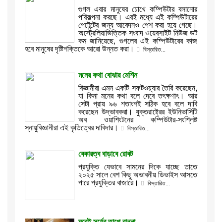
গুগল এবার মানুষের চোখে কম্পিউটার বসানোর
পরিকল্পনা করছে। এরই মধ্যে এই কম্পিউটারের
পেটেন্টের জন্য আবেদনও পেশ করা হয়ে গেছে।
অস্ট্রেলিয়াভিত্তিক সংবাদ ওয়েবসাইট নিউজ ডট
কম জানিয়েছে, গুগলের এই কম্পিউটারের কাজ
হবে মানুষের দৃষ্টিশক্তিকে আরো উন্নত করা।
বিস্তারিত...
মনের কথা বোঝার মেশিন
বিজ্ঞানীরা এমন একটি সফটওয়্যার তৈরি করেছেন,
যা কিনা মনের কথা বলে দেবে তৎক্ষণাৎ। আর
সেটা প্রায় ৯৬ শতাংশই সঠিক হবে বলে দাবি
করেছেন উদ্ভাবকরা। যুক্তরাষ্ট্রের ইউনিভার্সিটি
অব ওয়াশিংটনের কম্পিউটার-সংশ্লিষ্ট
স্নায়ুবিজ্ঞানীরা এই কৃতিত্বের দাবিদার।
বিস্তারিত...
বেকারত্ব বাড়াবে রোবট
প্রযুক্তি যেভাবে সামনের দিকে যাচ্ছে তাতে
২০২৫ সালে বেশ কিছু অভাবনীয় ডিভাইস আসতে
পারে প্রযুক্তির বাজারে।
বিস্তারিত...
ঘরেই সূর্যের তাপে রান্না