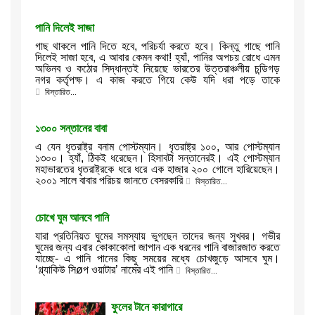
পানি দিলেই সাজা
গাছ থাকলে পানি দিতে হবে, পরিচর্যা করতে হবে। কিন্তু গাছে পানি
দিলেই সাজা হবে, এ আবার কেমন কথা! হ্যাঁ, পানির অপচয় রোধে এমন
অভিনব ও কঠোর সিদ্ধান্তই নিয়েছে ভারতের উত্তরাঞ্চলীয় চন্ডিগড়
নগর কর্তৃপক্ষ। এ কাজ করতে গিয়ে কেউ যদি ধরা পড়ে তাকে
বিস্তারিত...
১৩০০ সন্তানের বাবা
এ যেন ধৃতরাষ্ট্র বনাম পোস্টম্যান। ধৃতরাষ্ট্র ১০০, আর পোস্টম্যান
১৩০০। হ্যাঁ, ঠিকই ধরেছেন। হিসাবটা সন্তানেরই। এই পোস্টম্যান
মহাভারতের ধৃতরাষ্ট্রকে ধরে ধরে এক হাজার ২০০ গোলে হারিয়েছেন।
২০০১ সালে বাবার পরিচয় জানতে বেসরকারি
বিস্তারিত...
চোখে ঘুম আনবে পানি
যারা প্রতিনিয়ত ঘুমের সমস্যায় ভুগছেন তাদের জন্য সুখবর। গভীর
ঘুমের জন্য এবার কোকাকোলা জাপান এক ধরনের পানি বাজারজাত করতে
যাচ্ছে- এ পানি পানের কিছু সময়ের মধ্যে চোখজুড়ে আসবে ঘুম।
‘গ্ল্যাকিউ সিøপ ওয়াটার’ নামের এই পানি
বিস্তারিত...
ফুলের টানে কারাগারে