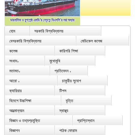
হোম
সরকারি বিশ্ববিদ্যালয়
বেসরকারি বিশ্ববিদ্যালয়
মেডিকেল কলেজ
কলেজ
কারিগরি শিক্ষা
সংবাদ
মুখোমুখি
∨
মতামত
প্রতিবেদন
∨
∨
আরো
চাকুরীর সুযোগ
∨
ক্যারিয়ার
টিপস
বিদেশে উচ্চশিক্ষা
বৃত্তি
আত্মোন্নয়ন
স্বাস্থ্য
বিজ্ঞান ও তথ্যপ্রযুক্তি
প্রাপ্তিস্থান
বিজ্ঞাপন
পাঠক ফোরাম