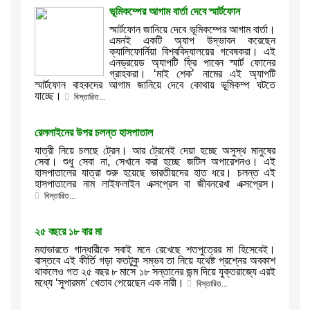
ভূমিকম্পের আগাম বার্তা দেবে স্মার্টফোন
স্মার্টফোন জানিয়ে দেবে ভূমিকম্পের আগাম বার্তা।
এমনই একটি অ্যাপ উদ্ভাবন করেছেন
ক্যালিফোর্নিয়া বিশ্ববিদ্যালয়ের গবেষকরা। এই
এনড্রয়েড অ্যাপটি ফ্রি পাবেন স্মার্ট ফোনের
গ্রাহকরা। ‘মাই শেক’ নামের এই অ্যাপটি
স্মার্টফোন বাহকদের আগাম জানিয়ে দেবে কোথায় ভূমিকম্প ঘটতে
যাচ্ছে।
বিস্তারিত...
রেললাইনের উপর চলন্ত হাসপাতাল
যাত্রী নিয়ে চলছে ট্রেন। আর ট্রেনেই দেয়া হচ্ছে অসুস্থ মানুষের
সেবা। শুধু সেবা না, সেখানে করা হচ্ছে জটিল অপারেশনও। এই
হাসপাতালের যাত্রা শুরু হয়েছে ভারতীয়দের হাত ধরে। চলন্ত এই
হাসপাতালের নাম লাইফলাইন এক্সপ্রেস বা জীবনরেখা এক্সপ্রেস।
বিস্তারিত...
২৫ বছরে ১৮ বার মা
মহাভারতে গান্ধারীকে সবাই মনে রেখেছে শতপুত্রের মা হিসেবেই।
বাস্তবে এই কীর্তি গড়া কতটুকু সম্ভব তা নিয়ে যথেষ্ট প্রশ্নের অবকাশ
থাকলেও গত ২৫ বছর ৮ মাসে ১৮ সন্তানের জন্ম দিয়ে যুক্তরাজ্যে এরই
মধ্যে ‘সুপারমম’ খেতাব পেয়েছেন এক নারী।
বিস্তারিত...