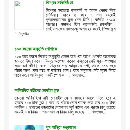
বিশ্বের সর্বকনিষ্ঠ মা
বিশ্বের সবচেয়ে কমবয়সী মা হলেন পেরুর লিনা
মেডিনা। মাত্র ৫ বছর ৭ মাস বয়সেই
পুত্রসন্তানের জন্ম দেন তিনি। ঘটনাটা ১৯৩৯
সালের। সমাজও ছিল অনেকটাই রক্ষণশীল।
সেই সমাজের রক্তচক্ষু অগ্রাহ্য করেই শিশুর জন্ম
বিস্তারিত...
১০০ বছরের অনুভূতি পোশাকে
১০০ বছর বয়সে নিজের অনুভূতি কেমন হবে -তা আগে থেকেই অনেকের
জানতে ইচ্ছা করে। কিন্তু অপেক্ষা করেও বাস্তবে সেই স্বাদ পাওয়ার
সম্ভাবনা ক্ষীণ। কারণ, মানুষের গড় আয়ুর যে দশা, তাতে ১০০ বছর
বাঁচার আশা কেউ করে না বললেই চলে। তবে মানুষকে সেই স্বাদ দিতে
পারে নতুন আবিষ্কৃত একটি পোশাক।
বিস্তারিত...
অবিবাহিত নারীদের মোবাইল দন্ড
কোনো অবিবাহিতা নারী মোবাইল ফোন ব্যবহার করলে দিতে হবে ২
হাজার ১০০ টাকা দন্ড। আর যে ধরিয়ে দেবে তাকে দেয়া হবে ২০০ টাকা
বকশিশ। ভারতের গুজরাটের মেহসানার সূর্য নামের এক গ্রামে চালু রয়েছে
এমনই এক নিয়ম। গ্রামসভা এ নিয়ম চালু করেছে।
বিস্তারিত...
সুখ-শান্তি’ মন্ত্রণালয়