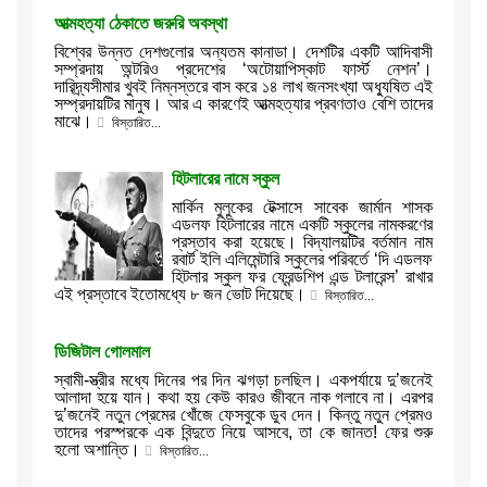
আত্মহত্যা ঠেকাতে জরুরি অবস্থা
বিশ্বের উন্নত দেশগুলোর অন্যতম কানাডা। দেশটির একটি আদিবাসী
সম্প্রদায় অন্টরিও প্রদেশের ‘অটোয়াপিস্কাট ফার্স্ট নেশন’।
দারিদ্র্যসীমার খুবই নিম্নস্তরে বাস করে ১৪ লাখ জনসংখ্যা অধ্যুষিত এই
সম্প্রদায়টির মানুষ। আর এ কারণেই আত্মহত্যার প্রবণতাও বেশি তাদের
মাঝে।
বিস্তারিত...
হিটলারের নামে স্কুল
মার্কিন মুলুকের টেক্সাসে সাবেক জার্মান শাসক
এডলফ হিটলারের নামে একটি স্কুলের নামকরণের
প্রস্তাব করা হয়েছে। বিদ্যালয়টির বর্তমান নাম
রবার্ট ইলি এলিমেন্টারি স্কুলের পরিবর্তে ‘দি এডলফ
হিটলার স্কুল ফর ফ্রেন্ডশিপ এন্ড টলারেন্স’ রাখার
এই প্রস্তাবে ইতোমধ্যে ৮ জন ভোট দিয়েছে।
বিস্তারিত...
ডিজিটাল গোলমাল
স্বামী-স্ত্রীর মধ্যে দিনের পর দিন ঝগড়া চলছিল। একপর্যায়ে দু’জনেই
আলাদা হয়ে যান। কথা হয় কেউ কারও জীবনে নাক গলাবে না। এরপর
দু’জনেই নতুন প্রেমের খোঁজে ফেসবুকে ডুব দেন। কিন্তু নতুন প্রেমও
তাদের পরস্পরকে এক বিন্দুতে নিয়ে আসবে, তা কে জানত! ফের শুরু
হলো অশান্তি।
বিস্তারিত...