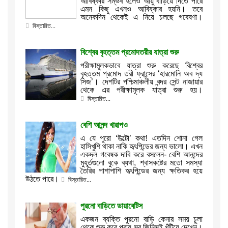
আবিষ্কার সম্ভব হলেও আয়ু বাড়িয়ে দিতে পারে
এমন কিছু এখনও আবিষ্কার হয়নি। তবে
অনেকদিন থেকেই এ নিয়ে চলছে গবেষণা।
বিস্তারিত...
বিশ্বের বৃহত্তম প্রমোদতরীর যাত্রা শুরু
পরীক্ষামূলকভাবে যাত্রা শুরু করেছে বিশ্বের
বৃহত্তম প্রমোদ তরী ফ্রান্সের ‘হারমোনি অব দ্য
সিজ’। দেশটির পশ্চিমাঞ্চলীয় বন্দর সেন্ট নাজায়ার
থেকে এর পরীক্ষামূলক যাত্রা শুরু হয়।
বিস্তারিত...
বেশি আনন্দ খারাপও
এ যে পুরো ‘উল্টো’ কথা! এতদিন শোনা গেল
হাসিখুশি থাকা নাকি হৃৎপিন্ডের জন্য ভালো। এখন
একদল গবেষক দাবি করে বসলেন- বেশি আনন্দের
মুহূর্তগুলো বুকে ব্যথা, শ্বাসকষ্টের মতো সমস্যা
তৈরির পাশাপাশি হৃৎপিন্ডের জন্য ক্ষতিকর হয়ে
উঠতে পারে।
বিস্তারিত...
পুরনো বাড়িতে ডায়াবেটিস
একজন ব্যক্তি পুরনো বাড়ি কেনার সময় চুলা
থেকে শুরু করে প্রায় সব জিনিসই খুঁটিয়ে দেখেন।