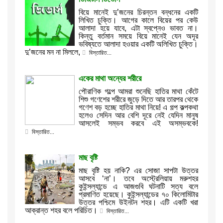
বিয়ে মানেই দু’জনের চিরন্তন বন্ধনের একটি
লিখিত চুক্তি। আগের কালে বিয়ের পর কেউ
আলাদা হয়ে যাবে, এটা স্বপ্নেও ভাবত না।
কিন্তু বর্তমান সময়ে বিয়ে মানেই যেন অদূর
ভবিষ্যতে আলাদা হওয়ার একটি অলিখিত চুক্তি।
দু’জনের মন না মিললে,
বিস্তারিত...
একের মাথা অন্যের শরীরে
পৌরাণিক গল্পে আমরা শুনেছি হাতির মাথা কেঁটে
শিশু গণেশের শরীরে জুড়ে দিতে আর তারপর থেকে
গণেশ বড় হচ্ছে হাতির মাথা নিয়ে! এ গল্প কল্পকথা
হলেও সেদিন আর বেশি দূরে নেই যেদিন মানুষ
আসলেই সম্ভব করবে এই অসম্ভবকে!
বিস্তারিত...
মাছ বৃষ্টি
মাছ বৃষ্টি হয় নাকি? এর সোজা সাপটা উত্তর
আসবে ‘না’। তবে অস্ট্রেলিয়ায় মরুশহর
কুইন্সল্যান্ডে এ আজগুবি ঘটনাটি সত্য বলে
প্রমাণিত হয়েছে। কুইন্সল্যান্ডের ৭০ কিলোমিটার
উত্তর পশ্চিমে উইনটন শহর। এটি একটি খরা
আক্রান্ত শহর বলে পরিচিত।
বিস্তারিত...