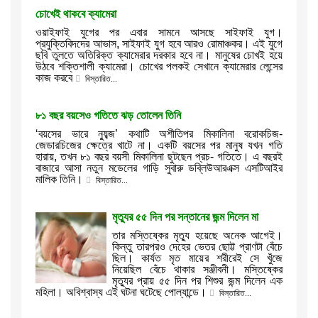
চোখেই থাকবে ক্যামেরা
ওয়াইফাই যুগের পর এবার সামনে আসছে সাইফাই যুগ।
প্রযুক্তিবিদদের আভাস, সাইফাই যুগ হবে আরও রোমাঞ্চকর। এই যুগে
ছবি তুলতে অতিরিক্ত ক্যামেরার দরকার হবে না। মানুষের চোখই হয়ে
উঠবে শক্তিশালী ক্যামেরা। চোখের পলকই সেখানে ক্যামেরার লেন্সের
কাজ করবে
বিস্তারিত...
৮১ বছর বয়সেও গতিতে ঝড় তোলেন তিনি
‘বয়সের ভারে ন্যুব্জ’ কথাটি অশীতিপর মিকালিনা বরোকচিজ-
জেডারচিজের ক্ষেত্রে খাটে না। একটি বয়সের পর মানুষ যখন গতি
হারায়, তখন ৮১ বছর বয়সী মিকালিনা ছুটছেন প্রচ- গতিতে। এ বছরই
বাজারে আসা নতুন মডেলের গাড়ি সুবারু ডব্লিউআরএক্স এসটিআইর
মালিক তিনি।
বিস্তারিত...
মৃত্যুর ৫৫ দিন পর সন্তানের জন্ম দিলেন মা
তার মস্তিষ্কের মৃত্যু হয়েছে অনেক আগেই।
কিন্তু তারপরও দেহের ভেতর ছোট্ট প্রাণটা বেঁচে
ছিল। কার্যত মৃত মায়ের শরীরেই সে খুঁজে
নিয়েছিল বেঁচে থাকার সঞ্জীবনী। মস্তিষ্কের
মৃত্যুর প্রায় ৫৫ দিন পর শিশুর জন্ম দিলেন এক
মহিলা। অবিশ্বাস্য এই ঘটনা ঘটেছে পোল্যান্ডে।
বিস্তারিত...