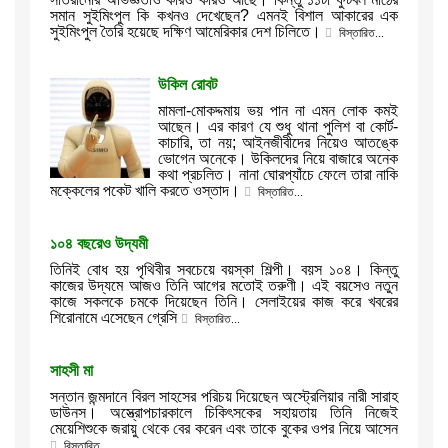
সমান সুইমিংপুল কি কখনও দেখেছেন? এমনই বিশাল আকারের এক
সুইমিংপুল তৈরি হয়েছে দক্ষিণ আমেরিকার দেশ চিলিতে।
বিস্তারিত...
উকিল রোবট
মামলা-মোকদ্দমায় ভয় পান না এমন লোক কমই
আছেন। এর কারণ যে শুধু থানা পুলিশ বা কোর্ট-
কাচারি, তা নয়; আইনজীবীদের নিয়েও আতঙ্কে
ভোগেন অনেকে। উকিলদের নিয়ে বাজারে অনেক
কথা প্রচলিত। নানা ঘোরপ্যাঁচে ফেলে তারা নাকি
মক্কেলের পকেট খালি করতে ওস্তাদ।
বিস্তারিত...
১০৪ বছরেও উদ্যমী
তিনিই বোধ হয় পৃথিবীর সবচেয়ে বয়স্কা শিল্পী। বয়স ১০৪। কিন্তু
কাজের উদ্যমে আজও তিনি আগের মতোই তরুণী। এই বয়সেও নতুন
কাজে সকলকে চমকে দিয়েছেন তিনি। সেলাইয়ের কাজ করে খবরের
শিরোনামে এসেছেন গ্রেসি
বিস্তারিত...
সাহসী মা
সন্তান জন্মদানে বিরল সাহসের পরিচয় দিয়েছেন অস্ট্রেলিয়ার নারী সারাহ
ডাউনস। অস্ত্রোপচারকালে চিকিৎসকের সহায়তায় তিনি নিজেই
মেয়েশিশুকে জরায়ু থেকে বের করেন এবং তাকে বুকের ওপর নিয়ে আসেন
বিস্তারিত...