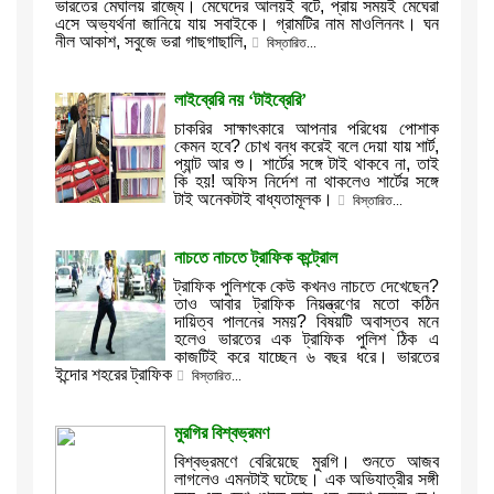
ভারতের মেঘালয় রাজ্যে। মেঘেদের আলয়ই বটে, প্রায় সময়ই মেঘেরা
এসে অভ্যর্থনা জানিয়ে যায় সবাইকে। গ্রামটির নাম মাওলিননং। ঘন
নীল আকাশ, সবুজে ভরা গাছগাছালি,
বিস্তারিত...
লাইব্রেরি নয় ‘টাইব্রেরি’
চাকরির সাক্ষাৎকারে আপনার পরিধেয় পোশাক
কেমন হবে? চোখ বন্ধ করেই বলে দেয়া যায় শার্ট,
প্যান্ট আর শু। শার্টের সঙ্গে টাই থাকবে না, তাই
কি হয়! অফিস নির্দেশ না থাকলেও শার্টের সঙ্গে
টাই অনেকটাই বাধ্যতামূলক।
বিস্তারিত...
নাচতে নাচতে ট্রাফিক কন্ট্রোল
ট্রাফিক পুলিশকে কেউ কখনও নাচতে দেখেছেন?
তাও আবার ট্রাফিক নিয়ন্ত্রণের মতো কঠিন
দায়িত্ব পালনের সময়? বিষয়টি অবাস্তব মনে
হলেও ভারতের এক ট্রাফিক পুলিশ ঠিক এ
কাজটিই করে যাচ্ছেন ৬ বছর ধরে। ভারতের
ইন্দোর শহরের ট্রাফিক
বিস্তারিত...
মুরগির বিশ্বভ্রমণ
বিশ্বভ্রমণে বেরিয়েছে মুরগি। শুনতে আজব
লাগলেও এমনটাই ঘটেছে। এক অভিযাত্রীর সঙ্গী