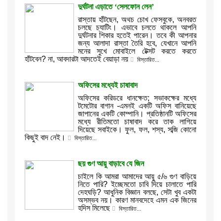
দুর্ঘটনা এড়াতে ‘সেলফোন লেন’
রাস্তায় হাঁটছেন, অথচ চোখ ফেসবুকে, অনবরত
চলছে চ্যাটিং। এভাবে চলতে থাকলে আপনি
দুর্ঘটনার শিকার হতেই পারেন। তবে কী আপনার
জন্য আলাদা রাস্তা তৈরি হবে, যেখানে আপনি
মনের সুখে মোবাইলে টেক্সট করতে করতে
হাঁটবেন? না, আবদারটা আদতেই বেয়াড়া নয়
বিস্তারিত...
অফিসের মধ্যেই চাষাবাদ
অফিসের করিডরে ধানক্ষেত; সভাকক্ষের মধ্যে
টমেটোর বাগান -এমনই একটি অফিস বানিয়েছে
জাপানের একটি কোম্পানি। প্রতিষ্ঠানটি অফিসের
মধ্যে রীতিমতো চাষাবাদ করে তাক লাগিয়ে
দিয়েছে সবাইকে। ফুল, ফল, শস্য, সব্জি কোনো
কিছুই বাদ নেই।
বিস্তারিত...
ছয় গুণ আয়ু বাড়াবে যে জিন
চাইলে কি আমরা আমাদের আয়ু ৫/৬ গুণ বাড়িয়ে
নিতে পারি? ইচ্ছেমতো চাবি দিয়ে চালাতে পারি
দেহঘড়ি? আধুনিক বিজ্ঞান বলছে, সেটা খুব একটা
অসম্ভব নয়। কারণ মানবদেহে এমন এক জিনের
হদিস মিলেছে
বিস্তারিত...