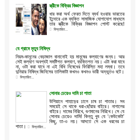
স্ত্রীকে বিক্রির বিজ্ঞাপন
ধার করা অর্থ ফেরত দিতে ব্যর্থ হওয়ায় ভারতের
ইন্দোরে এক ব্যক্তি সামাজিক যোগাযোগ মাধ্যমে
তার স্ত্রীকে বিক্রির বিজ্ঞাপন পোস্ট করেছে!
বিস্তারিত...
যে গ্রামে মৃত্যু নিষিদ্ধ
নিয়ম-কানুনের বেড়াজাল বানানোই হয় মানুষের কল্যাণের জন্য। আর
সেই কল্যাণ অবশ্যই সমষ্টিগত কল্যাণ, ব্যক্তিগত নয়। এটা করা যাবে
না, ওটা করা যাবে না এই বিধি নিষেধের ফিরিস্তি মহা লম্বা। তবে
দুনিয়ার নিষিদ্ধ জিনিসের তালিকাটা কখনও কখনও ভারী অদ্ভুতও বটে।
বিস্তারিত...
সোনার চেয়েও দামি চা পাতা
উশিয়ানে পাহাড়ের ঢালে চাষ চা পাতার। সব
সময়েই সে থাকে ধরা-ছোঁয়ার বাইরে। নাগালের
বাইরে। দামের নিরিখে, গুণমানের নিরিখে। সে যে
সোনার চেয়েও দামি! কিন্তু খুব যে ‘কেউকেটা’
কিছু, তা-ও নয়। আদতে সে এক ধরনের চা
পাতা।
বিস্তারিত...