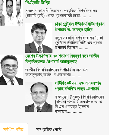
পিএইচডি ডিগ্রি
মাওলানা ভাসানী বিজ্ঞান ও প্রযুক্তি বিশ্ববিদ্যালয়
(মাভাবিপ্রবি) থেকে প্রথমবারের মতো..... ...
ঢাকা সেন্ট্রাল ইউনিভার্সিটির প্রথম
উপাচার্য ড. আবদুল হাছিব
নতুন সরকারি বিশ্ববিদ্যালয় ‘ঢাকা
সেন্ট্রাল ইউনিভার্সিটি’-এর প্রথম
উপাচার্য হিসেবে..... ...
দেশের উচ্চশিক্ষার ৭০ শতাংশ নিয়ন্ত্রণ করে জাতীয়
বিশ্ববিদ্যালয় -উপাচার্য আমানুল্লাহ
জাতীয় বিশ্ববিদ্যালয়ের উপাচার্য এ এস এম
আমানুল্লাহ বলেন, বাংলাদেশের..... ...
সার্টিফিকেট নয়, দক্ষ মানবসম্পদ
গড়াই বাউবি’র লক্ষ্য -উপাচার্য
বাংলাদেশ উন্মুক্ত বিশ্ববিদ্যালয়ের
(বাউবি) উপাচার্য অধ্যাপক ড. এ
বি এম ওবায়দুল ইসলাম
বলেছেন......... ...
সর্বাধিক পঠিত
সাম্প্রতিক পোস্ট