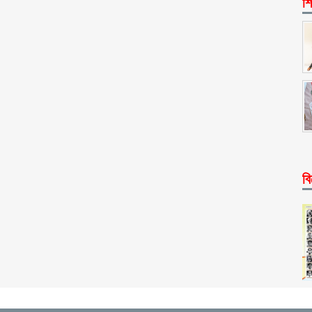
শি
বি