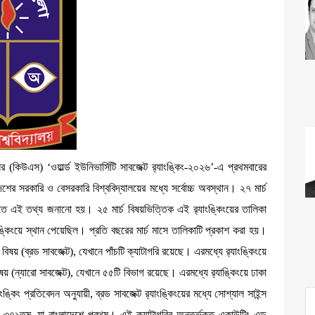
(কিউএস) ‘ওয়ার্ল্ড ইউনিভার্সিটি সাবজেক্ট র‌্যাংঙ্কিং-২০২৬’-এ প্রথমবারের
ের সরকারি ও বেসরকারি বিশ্ববিদ্যালয়ের মধ্যে সর্বোচ্চ অবস্থান। ২৭ মার্চ
তে এই তথ্য জনানো হয়। ২৫ মার্চ বিষয়ভিত্তিক এই র‌্যাংঙ্কিংয়ের তালিকা
্কিংয়ে স্থান পেয়েছিল। প্রতি বছরের মার্চ মাসে তালিকাটি প্রকাশ করা হয়।
িষয় (ব্রড সাবজেক্ট), যেখানে পাঁচটি ক্যাটাগরি রয়েছে। এরমধ্যে র‌্যাংঙ্কিংয়ে
বিষয় (ন্যারো সাবজেক্ট), যেখানে ৫৫টি বিভাগ রয়েছে। এরমধ্যে র‌্যাঙ্কিংয়ে ঢাকা
কিং প্রতিবেদন অনুযায়ী, ব্রড সাবজেক্ট র‌্যাংঙ্কিংয়ের মধ্যে সোশ্যাল সাইন্স
ান ৩৭১তম, যা বাংলাদেশে প্রথম। এই ক্যাটাগরির অন্তর্ভুক্ত একাউন্টিং এন্ড