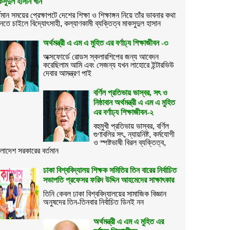
কসুদুল হাসান খান
তমান
সময়ের
প্রেক্ষাপটে
দেশের
শিক্ষা
ও
শিক্ষাঙ্গন
নিয়ে
তাঁর
ভাবনার
কথা
নতে
চাইলে
বিদ্যোৎসাহী
,
কল্যাণকামী
ব্যক্তিত্ব
মাকসুদুল
হাসান
অর্থমন্ত্রী এ এম এ মুহিত এর বর্ণাঢ্য শিক্ষাজীবন -৩
অক্সফোর্ডে রোডস স্কলারশিপের জন্য আবেদন
করেছিলাম আমি এবং সেজন্য যখন লাহোরে ইন্টারভিউ
দেবার আমন্ত্রণ পাই
বর্ণিল প্রতিভায় ভাস্বর, সৎ ও
নিষ্ঠাবান অর্থমন্ত্রী এ এম এ মুহিত
এর বর্ণাঢ্য শিক্ষাজীবন-২
বহুমুখী প্রতিভায় ভাস্বর
,
বর্ণিল
গুণাবলির সৎ
,
ন্যায়নিষ্ট
,
কর্মযোগী
ও
স্পষ্টভাষী বিরল ব্যক্তিত্ব
,
ংলাদেশ সরকারের বর্তমান
ঢাকা বিশ্ববিদ্যালয় শিক্ষক সমিতির তিন বারের নির্বাচিত
সভাপতি প্রফেসর ফরিদ উদ্দিন আহমেদের সাক্ষাৎকার
তিনি কেবল ঢাকা বিশ্ববিদ্যালয়ের সামাজিক বিজ্ঞান
অনুষদের তিন-তিনবার নির্বাচিত ডিনই নন
অর্থমন্ত্রী এ এম এ মুহিত এর