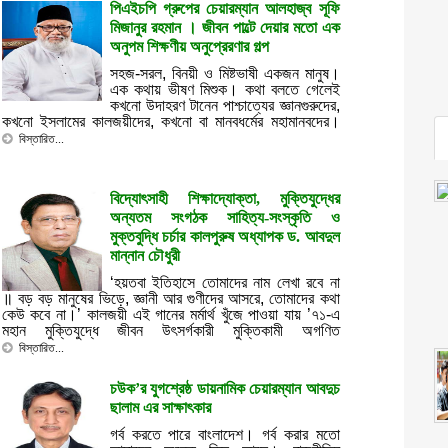
পিএইচপি গ্রুপের চেয়ারম্যান আলহাজ্ব সূফি
মিজানুর রহমান । জীবন পাল্টে দেয়ার মতো এক
অনুপম শিক্ষণীয় অনুপ্রেরণার গল্প
সহজ-সরল, বিনয়ী ও মিষ্টভাষী একজন মানুষ।
এক কথায় ভীষণ মিশুক। কথা বলতে গেলেই
কখনো উদাহরণ টানেন পাশ্চাত্যের জ্ঞানগুরুদের,
কখনো ইসলামের কালজয়ীদের, কখনো বা মানবধর্মের মহামানবদের।
বিস্তারিত...
বিদ্যোৎসাহী শিক্ষাদ্যোক্তা, মুক্তিযুদ্ধের
অন্যতম সংগঠক সাহিত্য-সংস্কৃতি ও
মুক্তবুদ্ধি চর্চার কালপুরুষ অধ্যাপক ড. আবদুল
মান্নান চৌধুরী
‘হয়তবা ইতিহাসে তোমাদের নাম লেখা রবে না
॥ বড় বড় মানুষের ভিড়ে, জ্ঞানী আর গুণীদের আসরে, তোমাদের কথা
কেউ কবে না।’ কালজয়ী এই গানের মর্মার্থ খুঁজে পাওয়া যায় ’৭১-এ
মহান মুক্তিযুদ্ধে জীবন উৎসর্গকারী মুক্তিকামী অগণিত
বিস্তারিত...
চউক’র যুগশ্রেষ্ঠ ডায়নামিক চেয়ারম্যান আবদুচ
ছালাম এর সাক্ষাৎকার
গর্ব করতে পারে বাংলাদেশ। গর্ব করার মতো