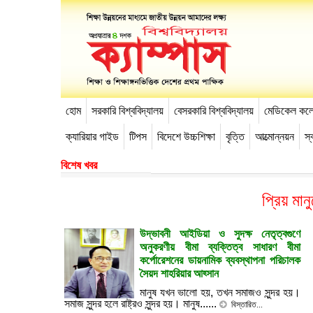
হোম
সরকারি বিশ্ববিদ্যালয়
বেসরকারি বিশ্ববিদ্যালয়
মেডিকেল কল
-->
ক্যারিয়ার গাইড
টিপস
বিদেশে উচ্চশিক্ষা
বৃত্তি
আত্মোন্নয়ন
স্ব
বিশেষ খবর
প্রিয় মান
উদ্ভাবনী আইডিয়া ও সুদক্ষ নেতৃত্বগুণে
অনুকরণীয় বীমা ব্যক্তিত্ব সাধারণ বীমা
কর্পোরেশনের ডায়নামিক ব্যবস্থাপনা পরিচালক
সৈয়দ শাহরিয়ার আহ্সান
মানুষ যখন ভালো হয়, তখন সমাজও সুন্দর হয়।
সমাজ সুন্দর হলে রাষ্ট্রও সুন্দর হয়। মানুষ......
বিস্তারিত...