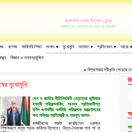
ক্যাম্পাস সমাজ উন্নয়ন কেন্দ্র
জ্ঞানভিত্তিক ও ন্যায়ভিত্তিক সমাজ গঠনে নিবেদিত
েজ
কলেজ
কারিগরি শিক্ষা
সংবাদ
মুখোমুখি
মতামত
প্রতিবেদন
আরো
াস্থ্য
বিজ্ঞান ও তথ্যপ্রযুক্তি
●
বিশ্বসেরার স্বীকৃতি পেয়েছে ঢাকা বি
বি
ুষের মুখোমুখি
দেশ ও জাতির নীতিনির্ধারণী নেতৃত্বের ভূমিকায়
যশস্বী পরিকল্পনাবিদ, অনন্য প্রতিভাদীপ্ত
বর্ণিল গুণাবলীর কর্মনিষ্ঠ পরিকল্পনা মন্ত্রণালয়ের
আ
সদা-সক্রিয় প্রতিমন্ত্রী ড.শামসুল আলম
কর্মজীবনের শুরুটা করেছিলেন একজন
সা
শিক্ষকরূপে মানুষ গড়ার কারিগর হিসেবে। বিত্ত-ভৈববের পথে পা না