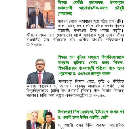
শিক্ষার একনিষ্ঠ পৃষ্ঠপোষক, উদারপ্রাণ
সমাজসেবী আনোয়ার-উল-আলম চৌধুরী
(পারভেজ)
সাধারণ থেকে অসাধারণ হয়ে ওঠার গল্প এটি।
আরও আছে কথার ফাঁকে ফাঁকে স্বপ্ন পূরণের
হাতছানি, কখনওবা টিকে থাকার লড়াই।
জীবনের এমন নানা দোলাচলের মাঝে স্বপ্নকে ছুয়ে দেখার তীব্র
চাওয়াটাই হয়ে দাঁড়িয়েছে তাঁর এগিয়ে যাওয়ার শক্তিরূপে।
বিস্তারিত...
শিক্ষার মান বৃদ্ধির মাধ্যমে বিশ্ববিদ্যালয়কে
অগ্রসর ভূমিকায় দেখার জন্য শিক্ষক-
শিক্ষার্থীবান্ধব গবেষণামুখী পরিবেশ গড়ে তুলব
-প্রফেসর ড. এএসএম মাকসুদ কামাল
দেশবরেণ্য শিক্ষক নেতা, কৃতি ও কীর্তিতে
অনন্য প্রফেসর ড. এএসএম মাকসুদ কামালকে সম্প্রতি ঢাকা
বিশ্ববিদ্যালয়ের (ঢাবি) উপ-উপাচার্য (শিক্ষা) পদে নিয়োগ দিয়েছে
সরকার। ঢাবির আর্থ অ্যান্ড এনভায়রনমেন্টাল
বিস্তারিত...
উদারপ্রাণ শিক্ষাদ্যোক্তা, ইউরোপে বাংলার গর্ব
ড. ওয়ালী তসর উদ্দিন এমবিই, জেপি
ড. ওয়ালী তসর উদ্দিন একজন আলোকিত