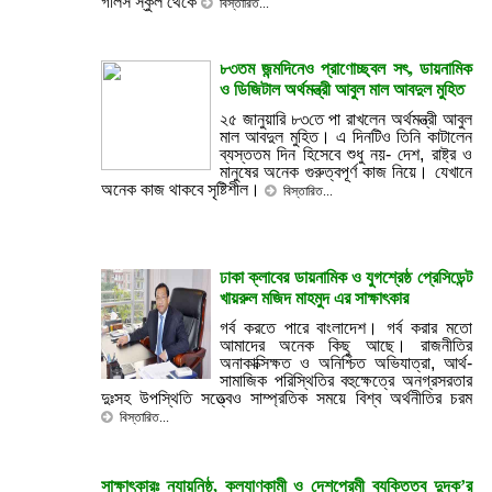
গালর্স স্কুল থেকে
বিস্তারিত...
৮৩তম জন্মদিনেও প্রাণোচ্ছ্বল সৎ, ডায়নামিক
ও ডিজিটাল অর্থমন্ত্রী আবুল মাল আবদুল মুহিত
২৫ জানুয়ারি ৮৩তে পা রাখলেন অর্থমন্ত্রী আবুল
মাল আবদুল মুহিত। এ দিনটিও তিনি কাটালেন
ব্যস্ততম দিন হিসেবে শুধু নয়- দেশ, রাষ্ট্র ও
মানুষের অনেক গুরুত্বপূর্ণ কাজ নিয়ে। যেখানে
অনেক কাজ থাকবে সৃষ্টিশীল।
বিস্তারিত...
ঢাকা ক্লাবের ডায়নামিক ও যুগশ্রেষ্ঠ প্রেসিডেন্ট
খায়রুল মজিদ মাহমুদ এর সাক্ষাৎকার
গর্ব করতে পারে বাংলাদেশ। গর্ব করার মতো
আমাদের অনেক কিছু আছে। রাজনীতির
অনাকাক্সিক্ষত ও অনিশ্চিত অভিযাত্রা, আর্থ-
সামাজিক পরিস্থিতির বহুক্ষেত্রে অনগ্রসরতার
দুঃসহ উপস্থিতি সত্ত্বেও সাম্প্রতিক সময়ে বিশ্ব অর্থনীতির চরম
বিস্তারিত...
সাক্ষাৎকার‍ঃ ন্যায়নিষ্ঠ, কল্যাণকামী ও দেশপ্রেমী ব্যক্তিত্ব দুদক’র