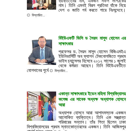
ব্যক্তিত্বের নাম, একজন সফল সংগঠকের
নাম। তিনি এমনই বিরল প্রতিভা যাঁকে নিয়ে
দেশ ও জাতি গর্ব করতে পারে নিঃসন্দেহে।
বিস্তারিত...
বিইউএফটি ভিসি ড সৈয়দ মাসুদ হোসেন এর
সাক্ষাৎকার
প্রফেসর ড. সৈয়দ মাসুদ হোসেন বিজিএমইএ
ইউনিভার্সিটি অব ফ্যাশন টেকনোলজিতে প্রথম
ভাইস চ্যান্সেলর হিসেবে ২০১২ সালের ১ জুলাই
থেকে কর্মরত আছেন। তিনি বিইউএফটিতে
যোগদানের পূর্বে
বিস্তারিত...
একান্ত সাক্ষাৎকারে ইডেন মহিলা বিশ্ববিদ্যালয়
কলেজ এর সাবেক অধ্যক্ষ অধ্যাপক হোসনে
আরা
অধ্যাপক হোসনে আরা আপাদমস্তক একজন
আলোকিত ব্যক্তিত্ব। তিনি এক সম্ভ্রান্ত
পরিবারের সন্তান। তাঁর পিতা ছিলেন ঢাকা
বিশ্ববিদ্যালয়ের প্রথম স্নাতকোত্তরদের একজন। তিনি আজিমপুর