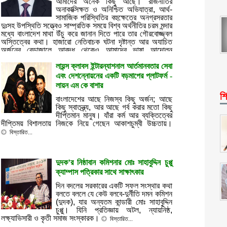
আমাদের অনেক কিছু আছে। রাজনীতির
অনাকাক্সিক্ষত ও অনিশ্চিত অভিযাত্রা, আর্থ-
সামাজিক পরিস্থিতির বহুক্ষেত্রে অনগ্রসরতার
দুঃসহ উপস্থিতি সত্ত্বেও সাম্প্রতিক সময়ে বিশ্ব অর্থনীতির চরম মন্দার
মধ্যে বাংলাদেশ মাথা উঁচু করে জানান দিতে পারে তার গৌরবোজ্জ্বল
অস্তিত্বের কথা। হাজারো নেতিবাচক ঘটনা দৃষ্টান্ত আর অযাচিত
অর্জনের বেড়াজালে আবদ্ধ থেকেও আমাদের ভাষা আন্দোলন
বিস্তারিত...
লায়ন্স ক্লাবস ইন্টারন্যাশনাল আর্তমানবতার সেবা
এবং দেশন্নোয়নের একটি বড়মাপের প্লাটফর্ম -
লায়ন এম কে বাশার
শি
বাংলাদেশের আছে নিজস্ব কিছু অর্জন; আছে
কিছু স্বাতন্ত্র্য, আর আছে গর্ব করার মতো কিছু
দীপ্তিমান মানুষ। যাঁরা কর্ম আর ব্যক্তিত্বের
দীপ্তিময় বিশালতায় নিজকে নিয়ে গেছেন আকাশচুম্বী উচ্চতায়।
বিস্তারিত...
দুদক’র নিষ্ঠাবান কমিশনার মোঃ সাহাবুদ্দিন চুপ্পু
ক্যাম্পাস পত্রিকার সাথে সাক্ষাৎকার
দিন বদলের সরকারের একটি সফল সংস্থার কথা
বলতে বললে যে কেউ বলবে-দুর্নীতি দমন কমিশন
(দুদক), যার অন্যতম কান্ডারী মোঃ সাহাবুদ্দিন
চুপ্পু। যিনি প্রতিজ্ঞায় অটল, ন্যায়নিষ্ঠ,
লক্ষ্যাভিসারী ও কৃতী সমাজ সংস্কারক।
বিস্তারিত...