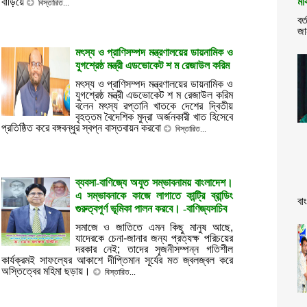
বাড়িয়ে
মা
বিস্তারিত...
বর্
জা
মৎস্য ও প্রাণিসম্পদ মন্ত্রণালয়ের ডায়নামিক ও
যুগশ্রেষ্ঠ মন্ত্রী এডভোকেট শ ম রেজাউল করিম
মৎস্য ও প্রাণিসম্পদ মন্ত্রণালয়ের ডায়নামিক ও
যুগশ্রেষ্ঠ মন্ত্রী এডভোকেট শ ম রেজাউল করিম
বলেন মৎস্য রপ্তানি খাতকে দেশের দ্বিতীয়
বৃহত্তম বৈদেশিক মুদ্রা অর্জনকারী খাত হিসেবে
প্রতিষ্ঠিত করে বঙ্গবন্ধুর স্বপ্ন বাস্তবায়ন করবো
বিস্তারিত...
ব্যবসা-বাণিজ্যে অযুত সম্ভাবনাময় বাংলাদেশ।
এ সম্ভাবনাকে কাজে লাগাতে কান্ট্রি ব্রান্ডিং
বা
গুরুত্বপূর্ণ ভূমিকা পালন করবে। -বাণিজ্যসচিব
সমাজে ও জাতিতে এমন কিছু মানুষ আছে,
যাদেরকে চেনা-জানার জন্য প্রত্যক্ষ পরিচয়ের
দরকার নেই; তাদের সৃজনীসম্পন্ন গতিশীল
কার্যক্রমই সাফল্যের আকাশে দীপ্তিমান সূর্যের মত জ্বলজ্বল করে
অস্তিত্বের মহিমা ছড়ায়।
বিস্তারিত...