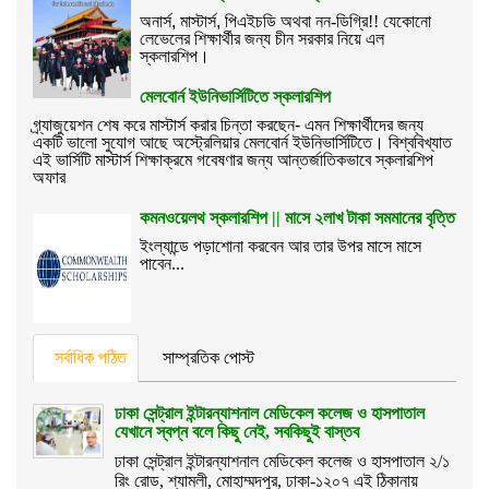
অনার্স
,
মাস্টার্স
,
পিএইচডি অথবা নন-ডিগ্রি!! যেকোনো
লেভেলের শিক্ষার্থীর জন্য চীন সরকার নিয়ে এল
স্কলারশিপ।
মেলবোর্ন ইউনিভার্সিটিতে স্কলারশিপ
গ্র্যাজুয়েশন শেষ করে মাস্টার্স করার চিন্তা করছেন- এমন শিক্ষার্থীদের জন্য
একটি ভালো সুযোগ আছে অস্ট্রেলিয়ার মেলবোর্ন ইউনিভার্সিটিতে। বিশ্ববিখ্যাত
এই ভার্সিটি মাস্টার্স শিক্ষাক্রমে গবেষণার জন্য আন্তর্জাতিকভাবে স্কলারশিপ
অফার
কমনওয়েলথ স্কলারশিপ || মাসে ২লাখ টাকা সমমানের বৃত্তি
ইংল্যান্ডে পড়াশোনা করবেন আর তার উপর মাসে মাসে
পাবেন...
সর্বাধিক পঠিত
সাম্প্রতিক পোস্ট
ঢাকা সেন্ট্রাল ইন্টারন্যাশনাল মেডিকেল কলেজ ও হাসপাতাল
যেখানে স্বপ্ন বলে কিছু নেই, সবকিছুই বাস্তব
ঢাকা সেন্ট্রাল ইন্টারন্যাশনাল মেডিকেল কলেজ ও হাসপাতাল ২/১
রিং রোড, শ্যামলী, মোহাম্মদপুর, ঢাকা-১২০৭ এই ঠিকানায়