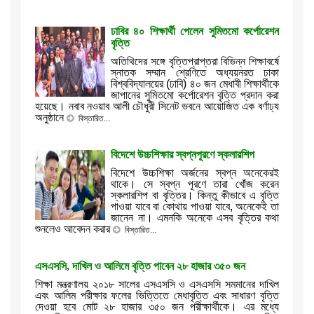
ঢাবির ৪০ শিক্ষার্থী পেলেন সুমিতমো কর্পোরেশন
বৃত্তি
অতিথিদের সঙ্গে বৃত্তিপ্রাপ্তরা বিভিন্ন শিক্ষাবর্ষে
স্নাতক সম্মান শ্রেণিতে অধ্যয়নরত ঢাকা
বিশ্ববিদ্যালয়ের (ঢাবি) ৪০ জন মেধাবী শিক্ষার্থীকে
জাপানের সুমিতমো কর্পোরেশন বৃত্তি প্রদান করা
হয়েছে। নবাব নওয়াব আলী চৌধুরী সিনেট ভবনে আয়োজিত এক বর্ণাঢ্য
অনুষ্ঠানে
বিস্তারিত...
বিদেশে উচ্চশিক্ষার স্বপ্নপূরণে স্কলারশিপ
বিদেশে উচ্চশিক্ষা অর্জনের স্বপ্ন অনেকেরই
থাকে। সে স্বপ্ন পূরণে তারা খোঁজ করেন
স্কলারশিপ বা বৃত্তির। কিন্তু কীভাবে এ বৃত্তি
পাওয়া যাবে বা কোথায় পাওয়া যাবে, অনেকেই তা
জানেন না। এমনকি অনেকে এসব বৃত্তির কথা
শুনলেও আবেদন করার
বিস্তারিত...
এসএসসি, দাখিল ও আলিমে বৃত্তি পাবেন ২৮ হাজার ৩৫০ জন
শিক্ষা মন্ত্রণালয় ২০১৮ সালের এসএসসি ও এসএসসি সমমানের দাখিল
এবং আলিম পরীক্ষার ফলের ভিত্তিতে মেধাবৃত্তি এবং সাধারণ বৃত্তি
দেওয়া হবে মোট ২৮ হাজার ৩৫০ জন পরীক্ষার্থীকে। এর মধ্যে