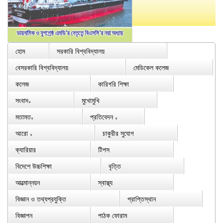
হোম
সরকারি বিশ্ববিদ্যালয়
বেসরকারি বিশ্ববিদ্যালয়
মেডিকেল কলেজ
কলেজ
কারিগরি শিক্ষা
সংবাদ
মুখোমুখি
∨
মতামত
প্রতিবেদন
∨
∨
আরো
চাকুরীর সুযোগ
∨
ক্যারিয়ার
টিপস
বিদেশে উচ্চশিক্ষা
বৃত্তি
আত্মোন্নয়ন
স্বাস্থ্য
বিজ্ঞান ও তথ্যপ্রযুক্তি
প্রাপ্তিস্থান
বিজ্ঞাপন
পাঠক ফোরাম