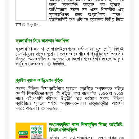
জন্য স্কলারশিপ আহবান করা হয়েছে।
আর্থিকভাবে সচ্ছল নন এমন শিক্ষার্থীরা এই
স্কলারশিপের জন্য অগ্রাধিকার পাবেন।
ইউনিভার্সিটি অব ওরিগনে ব্যাচেলর ডিগ্রি নিতে
চান
বিস্তারিত...
স্কলারশিপ নিয়ে কানাডায় উচ্চশিক্ষা
স্কলারশিপ-কানাডা গ্লোবালাইজেশনের বর্তমান এ যুগে গোটা বিশ্বই
যেন মানুষের হাতের মুঠোয়। তথ্য ও যোগাযোগ প্রযুক্তির গতিময়তায়
উন্নত, উন্নয়নশীল ও অনুন্নত দেশগুলোর মধ্যে তৈরি হয়েছে অদৃশ্য
ভার্চুয়াল মেলবন্ধন।
বিস্তারিত...
প্র্রাইম ব্যাংক ফাউন্ডেশন বৃত্তি
দেশের বিভিন্ন শিক্ষাপ্রতিষ্ঠানে স্নাতক শ্রেণিতে অধ্যয়নরত দরিদ্র
মেধাবী শিক্ষার্থীদের জন্য এই বৃত্তি।কারা পাবে যাঁরা ২০১৩ বা ২০১৪
সালে এইচএসসি পরীক্ষায় উত্তীর্ণ হয়ে বর্তমানে দেশের বিভিন্ন
প্রতিষ্ঠানে স্নাতক পর্যায়ে অধ্যয়নরত-এমন ছাত্রছাত্রীরা আবেদন
করতে পারবেন।
বিস্তারিত...
তথ্যপ্রযুক্তি খাতে শিক্ষাবৃত্তি দিচ্ছে আইডিবি-
বিআইএসইডব্লিউ
বর্তমান যুগ তথ্যপ্রযুক্তির। এখন প্রায় সব