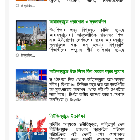
ডেন্টাল, ফার্মেসি, নার্সিং, ফিজিওথেরাপি
বিস্তারিত...
আয়ারল্যান্ডে পড়াশোনা ও স্কলারশিপ
উচ্চশিক্ষার জন্য বিশ্বজুড়ে চাহিদা রয়েছে
আয়ারল্যান্ডের। আন্তর্জাতিক মানসম্মত শিক্ষা
এবং ইউরোপের দেশগুলোর মধ্যে আয়ারল্যান্ডে
তুলনামূলক খরচ কম হওয়ায় বিশ্বব্যাপী
শিক্ষার্থীদের পছন্দের শীর্ষ তালিকায় রয়েছে
বিস্তারিত...
আইসল্যান্ডে উচ্চ শিক্ষা বিনা বেতনে পড়ার সু্যোগ
ভূ-গঠনগত দিক থেকে আইসল্যান্ড অপেক্ষাকৃত
নবীন। বিগত ৬০ মিলিয়ন বছর ধরে আগ্নেয়গিরির
অগ্ন্যুৎপাতের অবশেষ থেকে দ্বীপটি উৎপত্তি
লাভ করে। নির্গত জলীয় বাষ্পের কারণে সেখানে
অবস্থিত
বিস্তারিত...
নিউজিল্যান্ডে উচ্চশিক্ষা
পৃথিবীর অন্যতম দুর্নীতিমুক্ত, শান্তিপূর্ণ দেশ
নিউজিল্যান্ড। চমৎকার প্রাকৃতিক পরিবেশ
পরিমণ্ডিত এই দেশটি এখন সেখানকার
শিক্ষার্থীদের জন্য স্থায়ী বসবাসের সুযোগ