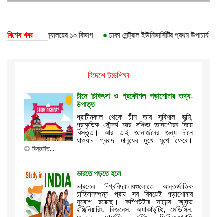
েছে ঢাকা বিশ্ববিদ্যালয়ের ১০ বিভাগ
বিশেষ খবর
●
ঢাকা সেন্ট্রাল ইউনিভার্সিটির প্রথম উপাচার্য ড. 
বিদেশে উচ্চশিক্ষা
চীনে চিকিৎসা ও প্রকৌশল পড়াশোনার তথ্য-
উপাত্ত
প্রাচীনকাল থেকে চীন তার সুবিশাল ভূমি,
প্রাকৃতিক সৌন্দর্য আর সঞ্চিত জ্ঞানগৌরব নিয়ে
বিস্তৃত। আর তাই জ্ঞানার্জনের জন্য চীনে
যাওয়ার প্রবাদ মানুষের মুখে মুখে ফেরে।
বিস্তারিত...
ভারতে পড়তে হলে
ভারতের বিশ্ববিদ্যালয়গুলোতে আন্তর্জাতিক
চাহিদাসম্পন্ন প্রায় সব বিষয়েই পড়াশোনার
সুযোগ রয়েছে। কম্পিউটার সায়েন্স অ্যান্ড
ইঞ্জিনিয়ারিং, বিজনেস, অ্যাকাউন্টিং, মেডিসিন,