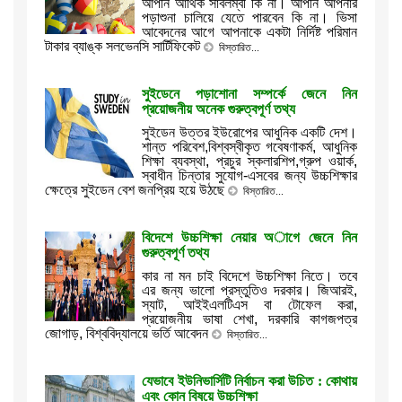
আপনি আর্থিক সাবলম্বী কি না। আপনি আপনার
পড়াশুনা চালিয়ে যেতে পারবেন কি না। ভিসা
আবেদনের আগে আপনাকে একটা নির্দিষ্ট পরিমান
টাকার ব্যাঙ্ক সলভেনসি সার্টিফিকেট
বিস্তারিত...
সুইডেনে পড়াশোনা সম্পর্কে জেনে নিন
প্রয়োজনীয় অনেক গুরুত্বপূর্ণ তথ্য
সুইডেন উত্তর ইউরোপের আধুনিক একটি দেশ।
শান্ত পরিবেশ,বিশ্বস্বীকৃত গবেষণাকর্ম, আধুনিক
শিক্ষা ব্যবস্থা, প্রচুর স্কলারশিপ,গ্রুপ ওয়ার্ক,
স্বাধীন চিন্তার সুযোগ-এসবের জন্য উচ্চশিক্ষার
ক্ষেত্রে সুইডেন বেশ জনপ্রিয় হয়ে উঠছে
বিস্তারিত...
বিদেশে উচ্চশিক্ষা নেয়ার অাগে জেনে নিন
গুরুত্বপূর্ণ তথ্য
কার না মন চাই বিদেশে উচ্চশিক্ষা নিতে। তবে
এর জন্য ভালো প্রস্তুতিও দরকার। জিআরই,
স্যাট, আইইএলটিএস বা টোফেল করা,
প্রয়োজনীয় ভাষা শেখা, দরকারি কাগজপত্র
জোগাড়, বিশ্ববিদ্যালয়ে ভর্তি আবেদন
বিস্তারিত...
যেভাবে ইউনিভার্সিটি নির্বাচন করা উচিত : কোথায়
এবং কোন বিষয়ে উচ্চশিক্ষা