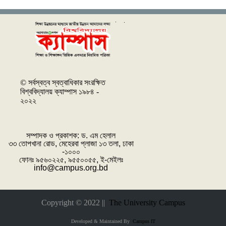
© সর্বস্বত্ব স্বত্বাধিকার সংরক্ষিত
বিশ্ববিদ্যালয় ক্যাম্পাস ১৯৮৪ -
২০২২
সম্পাদক ও প্রকাশক: ‌ড. এম হেলাল
৩৩ তোপখানা রোড, মেহেরবা প্লাজা ১৩ তলা, ঢাকা
-১০০০
ফোনঃ ৯৫৬০২২৫, ৯৫৫০০৫৫, ই-মেইলঃ
info@campus.org.bd
Copyright © 2022 ||
The University Campus
Developed & Maintained By
Campus IT