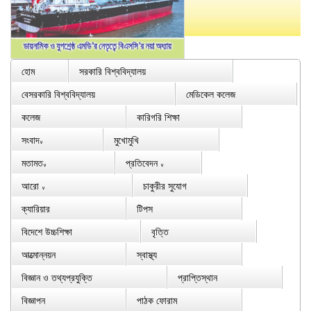
হোম
সরকারি বিশ্ববিদ্যালয়
বেসরকারি বিশ্ববিদ্যালয়
মেডিকেল কলেজ
কলেজ
কারিগরি শিক্ষা
সংবাদ
মুখোমুখি
∨
মতামত
প্রতিবেদন
∨
∨
আরো
চাকুরীর সুযোগ
∨
ক্যারিয়ার
টিপস
বিদেশে উচ্চশিক্ষা
বৃত্তি
আত্মোন্নয়ন
স্বাস্থ্য
বিজ্ঞান ও তথ্যপ্রযুক্তি
প্রাপ্তিস্থান
বিজ্ঞাপন
পাঠক ফোরাম