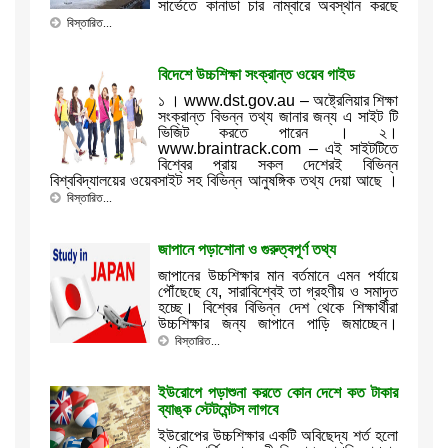
সার্ভেতে কানাডা চার নাম্বারে অবস্থান করছে
বিস্তারিত...
বিদেশে উচ্চশিক্ষা সংক্রান্ত ওয়েব গাইড
১ । www.dst.gov.au – অষ্ট্রেলিয়ার শিক্ষা
সংক্রান্ত বিভন্ন তথ্য জানার জন্য এ সাইট টি
ভিজিট করতে পারেন । ২।
www.braintrack.com – এই সাইটটিতে
বিশ্বের প্রায় সকল দেশেরই বিভিন্ন
বিশ্ববিদ্যালয়ের ওয়েবসাইট সহ বিভিন্ন আনুষঙ্গিক তথ্য দেয়া আছে ।
বিস্তারিত...
জাপানে পড়াশোনা ও গুরুত্বপূর্ণ তথ্য
জাপানের উচ্চশিক্ষার মান বর্তমানে এমন পর্যায়ে
পৌঁছেছে যে, সারাবিশ্বেই তা গ্রহণীয় ও সমাদৃত
হচ্ছে। বিশ্বের বিভিন্ন দেশ থেকে শিক্ষার্থীরা
উচ্চশিক্ষার জন্য জাপানে পাড়ি জমাচ্ছেন।
বিস্তারিত...
ইউরোপে পড়াশুনা করতে কোন দেশে কত টাকার
ব্যাঙ্ক স্টেটমেন্টস লাগবে
ইউরোপের উচ্চশিক্ষার একটি অবিছেদ্য শর্ত হলো