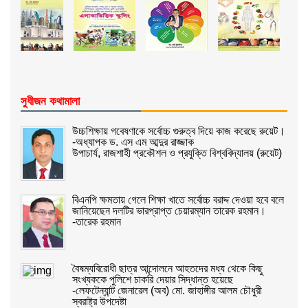
সুধীজন কথামালা
উচ্চশিক্ষায় গবেষণাকে সর্বোচ্চ গুরুত্ব দিয়ে কাজ করেছে রুয়েট।
-অধ্যাপক ড. এস এম আব্দুর রাজ্জাক
উপাচার্য, রাজশাহী প্রকৌশল ও প্রযুক্তি বিশ্ববিদ্যালয় (রুয়েট)
বিএনপি ক্ষমতায় গেলে শিক্ষা খাতে সর্বোচ্চ বরাদ্দ দেওয়া হবে বলে
জানিয়েছেন দলটির ভারপ্রাপ্ত চেয়ারম্যান তারেক রহমান।
-তারেক রহমান
বৈষম্যবিরোধী ছাত্র আন্দোলনে আহতদের মধ্য থেকে কিছু
সংখ্যককে পুলিশে চাকরি দেয়ার সিদ্ধান্ত হয়েছে
-লেফটেন্যান্ট জেনারেল (অব) মো. জাহাঙ্গীর আলম চৌধুরী
স্বরাষ্ট্র উপদেষ্টা