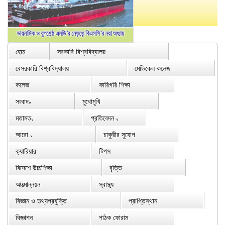
হোম
সরকারি বিশ্ববিদ্যালয়
বেসরকারি বিশ্ববিদ্যালয়
মেডিকেল কলেজ
কলেজ
কারিগরি শিক্ষা
সংবাদ
মুখোমুখি
∨
মতামত
প্রতিবেদন
∨
∨
আরো
চাকুরীর সুযোগ
∨
ক্যারিয়ার
টিপস
বিদেশে উচ্চশিক্ষা
বৃত্তি
আত্মোন্নয়ন
স্বাস্থ্য
বিজ্ঞান ও তথ্যপ্রযুক্তি
প্রাপ্তিস্থান
বিজ্ঞাপন
পাঠক ফোরাম