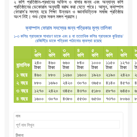
২ কপি প্রতিষ্ঠান-প্রধানের অফিস ও বাসার জন্য এবং অন্যান্য কপি
প্রতিষ্ঠানের ডেকোরাম অনুযায়ী বরাদ্দ করা যেতে পারে। আসুন, ক্যাম্পাস
ফোরাম’র সদস্য হয়ে শিক্ষা উন্নয়ন ও জ্ঞানভিত্তিক সমাজ প্রতিষ্ঠায়
অংশ নিই। শুভ হোক সকল মঙ্গল প্রয়াস।
ক্যাম্পাস ফোরাম সদস্যের জন্য পত্রিকার মূল্য তালিকা
১-৩ কপির গ্রাহককে সাধারণ ডাকে এবং ৪ বা ততোধিক কপির গ্রাহককে কুরিয়ার/
রেজিস্ট্রি ডাকে পত্রিকা পাঠানোর ব্যবস্থা রয়েছে
১
২
৩
৪
৫
৬
৭
কপি
কপি
কপি
কপি
কপি
কপি
কপি
ক
২৪০
৪৬০
৬৬০
৮৪০
১০০০
১১৫০
১২৭০
১
ষান্মাসিক
টাকা
টাকা
টাকা
টাকা
টাকা
টাকা
টাকা
ট
১ বছর
৪৬০
৮৮০
১২৬০
১৬০০
১৯২০
২১৯০
২৪২০
২
২ বছর
৮৮০
১৬৯০
২৪২০
৩০৭০
৩৬৫০
৪১৪০
৪৫৭০
৪
৩ বছর
১২৭০
২৪২০
৩৪৫০
৪৩৭০
৫১৮০
৫৮৭০
৬৪৫০
৬
৪ বছর
১৬০০
৩০৭০
৪৩৮০
৫৫৩০
৬৫৩০
৭৩৭০
৮০৬০
৮
নাম
ঠিকানা