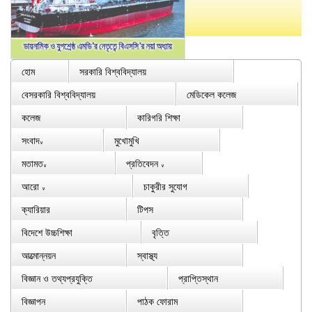
হোম
সরকারি বিশ্ববিদ্যালয়
বেসরকারি বিশ্ববিদ্যালয়
মেডিকেল কলেজ
কলেজ
কারিগরি শিক্ষা
সংবাদ
মুখোমুখি
∨
মতামত
প্রতিবেদন
∨
∨
আরো
চাকুরীর সুযোগ
∨
ক্যারিয়ার
টিপস
বিদেশে উচ্চশিক্ষা
বৃত্তি
আত্মোন্নয়ন
স্বাস্থ্য
বিজ্ঞান ও তথ্যপ্রযুক্তি
প্রাপ্তিস্থান
বিজ্ঞাপন
পাঠক ফোরাম