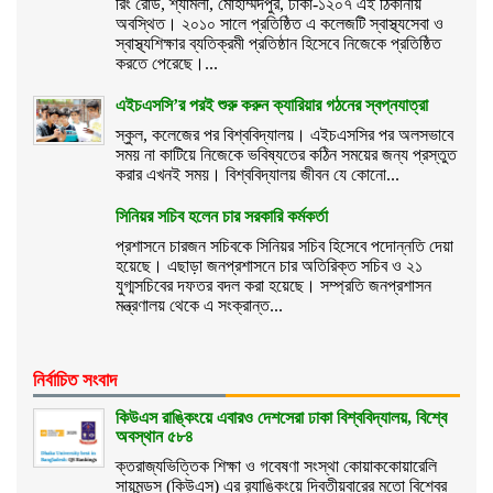
রিং রোড, শ্যামলী, মোহাম্মদপুর, ঢাকা-১২০৭ এই ঠিকানায়
অবস্থিত। ২০১০ সালে প্রতিষ্ঠিত এ কলেজটি স্বাস্থ্যসেবা ও
স্বাস্থ্যশিক্ষার ব্যতিক্রমী প্রতিষ্ঠান হিসেবে নিজেকে প্রতিষ্ঠিত
করতে পেরেছে।...
এইচএসসি’র পরই শুরু করুন ক্যারিয়ার গঠনের স্বপ্নযাত্রা
স্কুল, কলেজের পর বিশ্ববিদ্যালয়। এইচএসসির পর অলসভাবে
সময় না কাটিয়ে নিজেকে ভবিষ্যতের কঠিন সময়ের জন্য প্রস্তুত
করার এখনই সময়। বিশ্ববিদ্যালয় জীবন যে কোনো...
সিনিয়র সচিব হলেন চার সরকারি কর্মকর্তা
প্রশাসনে চারজন সচিবকে সিনিয়র সচিব হিসেবে পদোন্নতি দেয়া
হয়েছে। এছাড়া জনপ্রশাসনে চার অতিরিক্ত সচিব ও ২১
যুগ্মসচিবের দফতর বদল করা হয়েছে। সম্প্রতি জনপ্রশাসন
মন্ত্রণালয় থেকে এ সংক্রান্ত...
নির্বাচিত সংবাদ
কিউএস রাঙ্কিংয়ে এবারও দেশসেরা ঢাকা বিশ্ববিদ্যালয়, বিশ্বে
অবস্থান ৫৮৪
ক্তরাজ্যভিত্তিক শিক্ষা ও গবেষণা সংস্থা কোয়াককোয়ারেলি
সায়মন্ডস (কিউএস) এর র‌্যাঙ্কিংয়ে দ্বিতীয়বারের মতো বিশ্বের