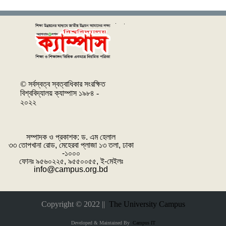
© সর্বস্বত্ব স্বত্বাধিকার সংরক্ষিত
বিশ্ববিদ্যালয় ক্যাম্পাস ১৯৮৪ -
২০২২
সম্পাদক ও প্রকাশক: ‌ড. এম হেলাল
৩৩ তোপখানা রোড, মেহেরবা প্লাজা ১৩ তলা, ঢাকা
-১০০০
ফোনঃ ৯৫৬০২২৫, ৯৫৫০০৫৫, ই-মেইলঃ
info@campus.org.bd
Copyright © 2022 ||
The University Campus
Developed & Maintained By
Campus IT