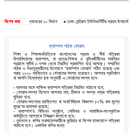
েছে ঢাকা বিশ্ববিদ্যালয়ের ১০ বিভাগ
বিশেষ খবর
●
ঢাকা সেন্ট্রাল ইউনিভার্সিটির প্রথম উপাচার্য ড. আ
ক্যাম্পাস পাঠক ফোরাম
শিক্ষা ও শিক্ষাঙ্গনভিত্তিক বাংলাদেশের প্রথম ও শীর্ষ পত্রিকা
বিশ্ববিদ্যালয় ক্যাম্পাস, যা ছাত্র-শিক্ষক ও বুদ্ধিজীবীদের সমন্বিত
প্রয়াসে সুদীর্ঘ ৩ দশক থেকে নিয়মিত প্রকাশিত হয়ে আসছে। সম্মানিত
পাঠক ও শুভানুধ্যায়ীদের উদ্যোগে ‘ক্যাম্পাস ফোরাম’ গঠিত হয়েছে এবং
প্রায় ১০০০ ব্যক্তিত্ব এ ফোরামের সদস্য হয়েছেন। আপনার প্রতিষ্ঠান
বা আপনি নিম্নোক্ত ছক অনুযায়ী এ ফোরামের সদস্য হলে-
- আপনার নামে পাক্ষিক ক্যাম্পাস পত্রিকা নিয়মিত পাঠানো হবে;
- ফোরাম-সদস্য হিসেবে আপনার নাম, ঠিকানা ও সদস্য নম্বর পত্রিকায়
মুদ্রিত হবে;
- ফোরাম-সদস্যের ব্যক্তিগত বা অবাণিজ্যিক বিজ্ঞাপন ৫০% কম মূল্যে
মুদ্রণের ব্যবস্থা রয়েছে;
- ক্যাম্পাস’র বিভিন্ন অনুষ্ঠান, সেমিনার ও সামাজিক-সাংস্কৃতিক
কর্মসূচিতে আপনাকে নিমন্ত্রণ জানানো হবে;
- ন্যূনতম ৪ কপির ফরমায়েশকারীকে কুরিয়ার বা বিশেষ ডাকযোগে পত্রিকা
পাঠানো হবে। একাধিক কপির মধ্যে