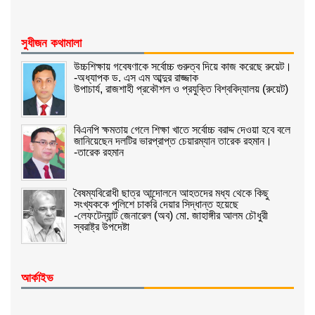
সুধীজন কথামালা
উচ্চশিক্ষায় গবেষণাকে সর্বোচ্চ গুরুত্ব দিয়ে কাজ করেছে রুয়েট।
-অধ্যাপক ড. এস এম আব্দুর রাজ্জাক
উপাচার্য, রাজশাহী প্রকৌশল ও প্রযুক্তি বিশ্ববিদ্যালয় (রুয়েট)
বিএনপি ক্ষমতায় গেলে শিক্ষা খাতে সর্বোচ্চ বরাদ্দ দেওয়া হবে বলে
জানিয়েছেন দলটির ভারপ্রাপ্ত চেয়ারম্যান তারেক রহমান।
-তারেক রহমান
বৈষম্যবিরোধী ছাত্র আন্দোলনে আহতদের মধ্য থেকে কিছু
সংখ্যককে পুলিশে চাকরি দেয়ার সিদ্ধান্ত হয়েছে
-লেফটেন্যান্ট জেনারেল (অব) মো. জাহাঙ্গীর আলম চৌধুরী
স্বরাষ্ট্র উপদেষ্টা
আর্কাইভ