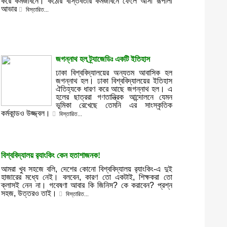
করে কর্মজীবনে। কঠোর বাস্তবতার কর্মজীবনে ফেলে আসা রূপালী
আভার
বিস্তারিত...
জগন্নাথ হল ট্র্যাজেডিঃ একটি ইতিহাস
ঢাকা বিশ্ববিদ্যালয়ের অন্যতম আবাসিক হল
জগন্নাথ হল। ঢাকা বিশ্ববিদ্যালয়ের ইতিহাস
ঐতিহ্যকে ধারণ করে আছে জগন্নাথ হল। এ
হলের ছাত্ররা গণতান্ত্রিক আন্দোলনে যেমন
ভূমিকা রেখেছে তেমনি এর সাংস্কৃতিক
কর্মকান্ডও উজ্জ্বল।
বিস্তারিত...
বিশ্ববিদ্যালয় র‌্যাংকিং কেন হতাশাজনক!
আমরা খুব সহজে বলি, দেশের কোনো বিশ্ববিদ্যালয় র‌্যাংকিং-এ দুই
হাজারের মধ্যে নেই। বলবেন, কারণ তো একটাই, শিক্ষকরা তো
ক্লাসই নেন না। গবেষণা আবার কি জিনিস? কে করাবেন? প্রশ্ন
সহজ, উত্তরও তাই।
বিস্তারিত...