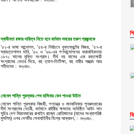
বিস্তারিত...
শি
স্বাধীনতা রক্ষার দায়িত্ব নিতে হবে বর্তমান সময়ের তরুণ প্রজন্মকে
’৫২-র ভাষা আন্দোলন, ’৫৪-র নির্বাচনে যুক্তফ্রন্টের বিজয়, ’৫৭-র
স্বায়ত্তশাসন দাবি, ’৬২ ও ’৬৯-এর গণআন্দোলনের ধারাবাহিকতায়
১৯৭১ সালের মুক্তি সংগ্রাম। দীর্ঘ নয় মাসের এক রক্তক্ষয়ী
সংগ্রামের ভেতর দিয়ে, বহু ত্যাগ-তিতীক্ষা, বহু নারীর সম্ভ্রম আর
শহীদদের
বিস্তারিত...
নোবেল শান্তি পুরস্কার শেখ হাসিনার কেন পাওয়া উচিত
নোবেল শান্তি পুরস্কার বিজয়ী, গণতন্ত্র ও মানবাধিকার পুনরুদ্ধারের
দীর্ঘ সংগ্রামের নেত্রী, বর্তমানে রাষ্ট্রীয় ক্ষমতায় অধিষ্ঠিত আউং সান
সুচির দেশ মিয়ানমারের রাখাইন রাজ্যে রোহিঙ্গাদের (যাদের সংখ্যাগরিষ্ঠ
বি
মুসলিম) ওপর দেশটির সেনাবাহিনীর হিংস্র আক্রমণ,
বিস্তারিত...