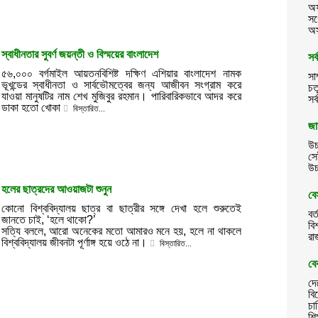
অফ
সগ
অস
স্বাধীনতার সুবর্ণ জয়ন্তী ও বিস্ময়ের বাংলাদেশ
সর
৫৬,০০০ বর্গমাইল আয়তনবিশিষ্ট দক্ষিণ এশিয়ার বাংলাদেশ নামক
সা
ভূখন্ডের স্বাধীনতা ও সার্বভৌমত্বের জন্য আজীবন সংগ্রাম করে
চত
যাওয়া মানুষটির নাম শেখ মুজিবুর রহমান। পারিবারিকভাবে আদর করে
সর
ডাকা হতো খোকা
বিস্তারিত...
জা
উচ
সে
উচ
হলের ছাত্রদের আওয়াজটা শুনুন
বে
কোনো বিশ্ববিদ্যালয় ছাত্র বা ছাত্রীর সঙ্গে দেখা হলে শুরুতেই
বর
জানতে চাই, ‘হলে থাকো?’
বি
সত্যি বললে, আরো অনেকের মতো আমারও মনে হয়, হলে না থাকলে
রা
বিশ্ববিদ্যালয় জীবনটা পূর্ণাঙ্গ হয়ে ওঠে না।
বিস্তারিত...
বে
দে
বি
চা
শিক