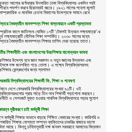
ুরন্ত আলোর ঝর্ণাধারায় উৎসারিত ঢাকা বিশ্ববিদ্যালয় একদিন পরই
ৌরবে পদার্পণ করবে ছিয়ানব্বই বছরে। ১৯২১ সালের পহেলা জুলাই
াম্প্রদায়িক ও মানবিক চেতনা বিকাশের উদ্দেশ্যকে সামনে রেখে
্বস্তরে বৈষম্যহীন মানসম্পন্ন শিক্ষা বাস্তবায়নে একটি প্রস্তাবনা
ম্প্রতিক কালে জাতিসংঘ ঘোষিত ১৭টি ‘টেকসই উন্নয়ন লক্ষ্যমাত্রা’-র
ুর্থ লক্ষ্যমাত্রাটি মৌলিক শিক্ষা সম্পর্কিত। ২০৩০ সালের মধ্যে
্বস্তরে বৈষম্যহীন মানসম্পন্ন শিক্ষার তাগিদ দেয়া হয়েছে তাতে।
তীয় শিক্ষানীতি এবং বাংলাদেশের উচ্চশিক্ষার মানোন্নয়ন ভাবনা
্চশিক্ষার উদ্দেশ্য হবে জ্ঞান সঞ্চালন ও নতুন জ্ঞানের উদ্ভাবন এবং
ইসঙ্গে দক্ষ জনশক্তি গড়ে তোলা। এ লক্ষ্যে বিশ্ববিদ্যালয়সহ
্চশিক্ষার কেন্দ্রগুলোর জন্য স্বশাসন
সরকারি বিশ্ববিদ্যালয়ের শিক্ষার্থী ফি, শিক্ষা ও গবেষণা
্তমানে দেশে বেসরকারি বিশ্ববিদ্যালয়ের সংখ্যা ৯১টি। ওই
শ্ববিদ্যালয়গুলোয় প্রায় সাড়ে তিন লাখ শিক্ষার্থী পড়াশোনা করছেন।
জনীতি ও সেশনজট মুক্ত হওয়ায় পাবলিক বিশ্ববিদ্যালয়ে পড়ার সুযোগ
কারত্ব দূরীকরণে চাই কর্মমুখী শিক্ষা
শে কর্মমুখী শিক্ষার অভাবে বাড়ছে শিক্ষিত বেকারের সংখ্যা। কারিগরি ও
শেষায়িত শিক্ষায় যোগ্যতা সম্পন্ন ব্যক্তিদের চাকরির বাজারে ভালো
হিদা আছে। কিন্তু চাহিদানুযায়ী দক্ষ জনবল সরবরাহে আমাদের বিদ্যমান
্ষাব্যবস্থা