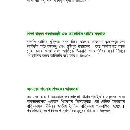
আমাদের বিদ্যমান শিক্ষাব্যবস্থা
বিস্তারিত...
পাঠ্যানুক্রমিক কর্মকান্ড/ক্লাব, শিক্ষার মান এবং গ্র্যাজুয়েটদের কর্ম
যোগ্যতাকে অত্যাধিক গুরুত্বারোপ করতে হবে। দক্ষিণ এশিয়ায়
বিশেষ করে বাংলাদেশে টেকসই উন্নয়নের লক্ষ্যে শিক্ষার ভূমিকা
অত্যন্ত গুরুত্বপূর্ণ। শুধুমাত্র ভৌত কাঠামোকে অগ্রাধিকার দেয়া
নয়, শুধু তদারকি নয়, নিছক গ্রাজুয়েট তৈরি নয়; বরং জাতির ভবিষ্যৎ
নেতৃত্ব তৈরির লক্ষ্যে প্রযুক্তির যথোপযুক্ত ব্যবহারকে গুরুত্ব দিতে
হবে সবার আগে।
শিক্ষা বান্ধব প্রধানমন্ত্রী এবং আলোকিত জাতির সন্ধানে
- লেখকঃ প্রফেসর, আইবিএ, ঢাকা বিশ্ববিদ্যালয়; চেয়ারম্যান, নর্দান
ইউনিভার্সিটি বাংলাদেশ ট্রাস্ট, উপাচার্য, নর্দান ইউনিভার্সিটি অব
বাঙ্গালি জাতির মুক্তির সনদ নিয়ে বাংলার আকাশে ধুমকেতুর মত
বিজনেস এন্ড টেকনোলজি খুলনা
আবির্ভাব ঘটে বঙ্গবন্ধু শেখ মুজিবুর রহমানের। তার অসামাপ্ত কাজ
বিস্তারিত...
শেষ করার জন্য এবং জাতিকে উন্নতি ও সমৃদ্ধির স্বর্ণ শিখরে
পৌছানোর জন্য আবির্ভাব ঘটে আর
বিস্তারিত...
অভাবের তাড়নায় শিক্ষকের আত্মহত্যা
অভাবের কারণে ময়মনসিংহের ভালুকা থানার প্রাইমারি স্কুলের সদ্য
অবসরপ্রাপ্ত একজন শিক্ষকের আত্মহত্যার খবর দৈনিক আজকের
পত্রিকাসহ বিভিন্ন জাতীয় দৈনিক পত্রিকায় প্রকাশিত হয়েছে।
প্রতিদিনই দেশে বিদেশে স্বাভাবিক মৃত্যুর বাইরে
বিস্তারিত...