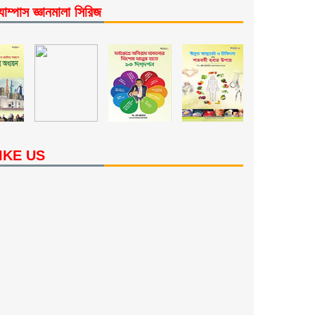
যাম্পাস জ্ঞানমালা সিরিজ
IKE US