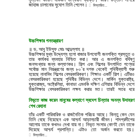
জাহাজ চালানোর সুযোগ তিনি পেলেন।
বিস্তারিত...
উচ্চশিক্ষার গনতন্ত্রায়ণ
॥ ড. আবু ইউসুফ মোঃ আব্দুল্লাহ ॥
উচ্চশিক্ষার মুখ্য উদ্দ্যেশ্য হলো বাজার উপযোগী জনশক্তি প্রস্তুত ও
তার কার্যকর ব্যবহার নিশ্চিত করা। আর এ জনশক্তি বর্ধিষ্ণু
জনসংখ্যার জন্য কল্যাণকর। শিল্প এবং শিল্পের উৎপাদিত পণ্যের
সর্বোচ্চ মান নিয়ন্ত্রণের জন্য ৮০`র দশক থেকেই পৃথিবীব্যাপী শুরু
হয়েছে নানাবিধ শিল্পের বেসরকারিকরণ। শিক্ষাও একটি শিল্প। এটিরও
বেসরকারিকরণ হয়েছে পৃথিবীর বিভিন্ন দেশে। মার্কিন যুক্তরাষ্ট্র,
যুক্তরাজ্য, অষ্ট্রেলিয়া, কানাডা এমনকি দক্ষিণ এশিয়ার বিভিন্ন দেশে
উচ্চশিক্ষার বেসরকারিকরণ লক্ষ্য করার মত। তারই সূত্র ধরে
বাংলাদেশেও উচ্চশিক্ষার বেসরকারিকরণ হয়েছে এবং হচ্ছে। কর্মক্ষম
জনশক্তি তৈরিতে বেসরকারি বিশ্ববিদ্যালয়গুলোর ভূমিকাকে খাটো করে
নিভৃতে কাজ করেন মানুষের কল্যাণে স্বদেশ চিন্তার অনন্য উদাহরণ
দেখার কোনো অবকাশ নেই। দেশের দ্রুত বর্ধনশীল উচ্চশিক্ষার চাহিদা
শেখ রেহানা
মেটানোর জন্য সরকারি পর্যায়ের পাশাপাশি বেসরকারি সেক্টরের অবদান
অবশ্যই অনস্বীকার্য।
তাঁর একটি পারিবারিক ও রাজনৈতিক পরিচয় আছে। কিন্তু কেন যেন
উচ্চশিক্ষা বিষয়ে টঘঊঝঈঙ`র ২০০৯ সালের বিশ্ব সম্মেলনের জন্য যে
তিনি বেছে নিয়েছেন এক আশ্চর্য আড়ালচারী জীবন। পাদপ্রদীপের
প্রতিবেদনটি তৈরি হয়েছিলো, তার শিরোনাম ছিলো Trends in
আলোয় তাকে কখনও দেখা যায় না। নিভৃত সংসার কোণই যেন তাকে
Global Higher Education: Tracking an
দিয়েছে আশ্চর্য প্রশান্তি। এটাও তো অর্জন করতে হয়।
Academic Revolution. বিশ্বব্যাপী অর্থনীতির নজিরবিহীন
বিস্তারিত...
গতিপরিবর্তন ও অর্থনৈতিক মন্দার কারণে প্রতিবেদনটি বিশ্ব অর্থনীতির