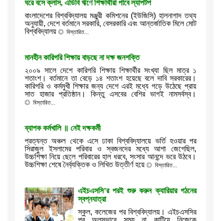
ঘরে বসে ক্লাস, এডিবি ঋণে শিক্ষার্থীরা পাবে ল্যাপটপ
বাংলাদেশের বিশ্ববিদ্যালয় মঞ্জুরী কমিশনের (ইউজিসি) হালনাগাদ তথ্য
অনুযায়ী, দেশে বর্তমানে সরকারি, বেসরকারি এবং আন্তর্জাতিক মিলে মোট
বিশ্ববিদ্যালয়
বিস্তারিত...
মানহীন কারিগরি শিক্ষায় বাড়ছে না দক্ষ জনশক্তি
২০০৯ সালে দেশে কারিগরি শিক্ষায় শিক্ষার্থীর সংখ্যা ছিল মাত্র ১
শতাংশ। বর্তমানে তা বেড়ে ১৪ শতাংশ হয়েছে বলে দাবি সরকারের।
কারিগরি ও কর্মমুখী শিক্ষার জন্য দেশে এরই মধ্যে গড়ে উঠেছে প্রায়
সাত হাজার প্রতিষ্ঠান। কিন্তু এসবের বেশির ভাগই নামসর্বস্ব।
বিস্তারিত...
ব্যাপক কর্মখালি ॥ নেই দক্ষকর্মী
প্রত্যন্ত অঞ্চল থেকে এসে ঢাকা বিশ্ববিদ্যালয়ে ভর্তি হওয়ার পর
সিরাজুল ইসলামের পরিবার ও স্বজনদের মধ্যে আশা জেগেছিল,
উচ্চশিক্ষা নিয়ে ছেলে পরিবারের হাল ধরবে, সংসার আনন্দে ভরে উঠবে।
উচ্চশিক্ষা শেষে নৈর্ব্যক্তিক ও লিখিত উত্তীর্ণ হয়ে
বিস্তারিত...
এইচএসসি’র পরই শুরু করুন ক্যারিয়ার গঠনের
স্বপ্নযাত্রা
স্কুল, কলেজের পর বিশ্ববিদ্যালয়। এইচএসসির
পর অলসভাবে সময় না কাটিয়ে নিজেকে