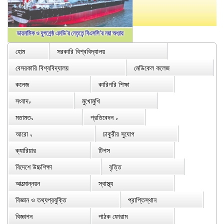
হোম
সরকারি বিশ্ববিদ্যালয়
বেসরকারি বিশ্ববিদ্যালয়
মেডিকেল কলেজ
কলেজ
কারিগরি শিক্ষা
সংবাদ
মুখোমুখি
∨
মতামত
প্রতিবেদন
∨
∨
আরো
চাকুরীর সুযোগ
∨
ক্যারিয়ার
টিপস
বিদেশে উচ্চশিক্ষা
বৃত্তি
আত্মোন্নয়ন
স্বাস্থ্য
বিজ্ঞান ও তথ্যপ্রযুক্তি
প্রাপ্তিস্থান
বিজ্ঞাপন
পাঠক ফোরাম