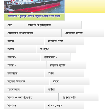
হোম
সরকারি বিশ্ববিদ্যালয়
বেসরকারি বিশ্ববিদ্যালয়
মেডিকেল কলেজ
কলেজ
কারিগরি শিক্ষা
সংবাদ
মুখোমুখি
∨
মতামত
প্রতিবেদন
∨
∨
আরো
চাকুরীর সুযোগ
∨
ক্যারিয়ার
টিপস
বিদেশে উচ্চশিক্ষা
বৃত্তি
আত্মোন্নয়ন
স্বাস্থ্য
বিজ্ঞান ও তথ্যপ্রযুক্তি
প্রাপ্তিস্থান
বিজ্ঞাপন
পাঠক ফোরাম