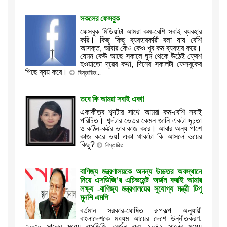
সকলের ফেসবুক
ফেসবুক মিডিয়াটা আমরা কম-বেশি সবাই ব্যবহার
করি। কিছু কিছু ব্যবহারকারী বলা যায় বেশি
আসক্ত, আবার কেও কেও খুব কম ব্যবহার করে।
যেমন কেউ আছে সকালে ঘুম থেকে উঠেই ফ্রেশ
হওয়াতো দূরের কথা, দিনের সকালটা ফেসবুকের
পিছে ব্যয় করে।
বিস্তারিত...
তবে কি আমরা সবাই একা!
একাকীত্ব শব্দটার সাথে আমরা কম-বেশি সবাই
পরিচিত। শব্দটার ভেতর কেমন জানি একটা দৃঢ়তা
ও কঠিন-কট্টর ভাব কাজ করে। আবার অন্য পাশে
কাজ করে ভয়! একা থাকাটা কি আসলে ভয়ের
কিছু?
বিস্তারিত...
বাণিজ্য মন্ত্রণালয়কে অনন্য উচ্চতর অবস্থানে
নিয়ে এসডিজি’র এচিভমেন্ট অর্জন করাই আমার
লক্ষ্য -বাণিজ্য মন্ত্রণালয়ের সুযোগ্য মন্ত্রী টিপু
মুনশি এমপি
বর্তমান সরকার-ঘোষিত রূপকল্প অনুযায়ী
বাংলাদেশকে মধ্যম আয়ের দেশে উন্নীতকরণ,
২০৩০ সালের মধ্যে এসডিজি অর্জন এবং ২০৪১ সালের মধ্যে