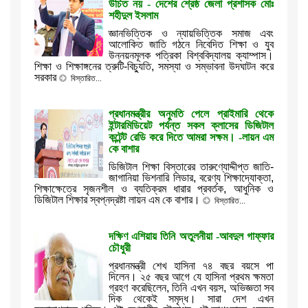
উচিত নয় - দেশের শ্রেষ্ঠ জেলা প্রশাসক মোঃ
শহীদুল ইসলাম
জ্ঞানভিত্তিক ও ন্যায়ভিত্তিক সমাজ এবং
আলোকিত জাতি গঠনে নিবেদিত শিক্ষা ও যুব
উন্নয়নমূলক পত্রিকা বিশ্ববিদ্যালয় ক্যাম্পাস।
শিক্ষা ও শিক্ষাঙ্গনের ত্রুটি-বিচ্যুতি, সমস্যা ও সম্ভাবনা উদঘাটন করে
সরকার
বিস্তারিত...
প্রধানমন্ত্রীর অনুমতি পেলে প্রাইমারি থেকে
ইন্টারমিডিয়েট পর্যন্ত সকল ক্লাসের ডিজিটাল
কন্টেন্ট রেডি করে দিতে আমরা সক্ষম। -লায়ন এম
কে বাশার
ডিজিটাল শিক্ষা বিস্তারের তারুণ্যোদ্দীপ্ত জাতি-
জাগানিয়া ভিশনারি লিডার, বরেণ্য শিক্ষাদ্যোক্তা,
শিক্ষাক্ষেত্রে সৃজনশীল ও ব্যতিক্রম ধারার প্রবর্তক, আধুনিক ও
ডিজিটাল শিক্ষার স্বপ্নদ্রষ্টা লায়ন এম কে বাশার।
বিস্তারিত...
দক্ষিণ এশিয়ায় তিনি অতুলনীয়া -আবদুল গাফ্ফার
চৌধুরী
প্রধানমন্ত্রী শেখ হাসিনা ৭৪ বছর বয়সে পা
দিলেন। ২৫ বছর আগে যে হাসিনা প্রথম ক্ষমতা
গ্রহণ করেছিলেন, তিনি এখন বয়স, অভিজ্ঞতা সব
দিক থেকেই সমৃদ্ধ। সারা দেশ এখন