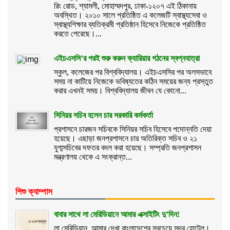
রিং রোড, শ্যামলী, মোহাম্মদপুর, ঢাকা-১২০৭ এই ঠিকানায়
অবস্থিত। ২০১০ সালে প্রতিষ্ঠিত এ কলেজটি স্বাস্থ্যসেবা ও
স্বাস্থ্যশিক্ষার ব্যতিক্রমী প্রতিষ্ঠান হিসেবে নিজেকে প্রতিষ্ঠিত
করতে পেরেছে।...
এইচএসসি’র পরই শুরু করুন ক্যারিয়ার গঠনের স্বপ্নযাত্রা
স্কুল, কলেজের পর বিশ্ববিদ্যালয়। এইচএসসির পর অলসভাবে
সময় না কাটিয়ে নিজেকে ভবিষ্যতের কঠিন সময়ের জন্য প্রস্তুত
করার এখনই সময়। বিশ্ববিদ্যালয় জীবন যে কোনো...
সিনিয়র সচিব হলেন চার সরকারি কর্মকর্তা
প্রশাসনে চারজন সচিবকে সিনিয়র সচিব হিসেবে পদোন্নতি দেয়া
হয়েছে। এছাড়া জনপ্রশাসনে চার অতিরিক্ত সচিব ও ২১
যুগ্মসচিবের দফতর বদল করা হয়েছে। সম্প্রতি জনপ্রশাসন
মন্ত্রণালয় থেকে এ সংক্রান্ত...
শিশু ক্যাম্পাস
বাবার সাথে লা মেরিডিয়ানে আমার এক্সাইটিং দু’দিন!
লা মেরিডিয়ান, আমার দেখা বাংলাদেশের সবচেয়ে সুন্দর হোটেল।