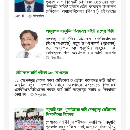
গৃহায়ণ ও গণপূর্তমন্ত্রী মোশাররফ হোসেনের সঙ্গে
সম্প্রতি সার্কিট হাউসে বৈঠক করেছেন বাংলাদেশ
মেডিকেল অ্যাসোসিয়েশন (বিএমএ) চট্টগ্রামের
নেতারা।
বিস্তারিত...
অধ্যাপক শরফুদ্দিন বিএসএমএমইউ’র প্রো-ভিসি
বঙ্গবন্ধু শেখ মুজিব মেডিকেল বিশ্ববিদ্যালয়ের
(বিএসএমএমইউ) নতুন উপ-উপাচার্য (প্রশাসন)
পদে অধ্যাপক ডাঃ শরফুদ্দিন আহমেদ এবং
কোষাধ্যক্ষ পদে অধ্যাপক ডাঃ আলী আজগর
বিস্তারিত...
মেডিকেলে ভর্তি পরীক্ষা ১৮ সেপ্টেম্বর
১৮ সেপ্টেম্বর দেশের সকল মেডিকেল ও ডেন্টাল কলেজের ভর্তি পরীক্ষা
অনুষ্ঠিত হবে। সম্প্রতি স্বাস্থ্য মন্ত্রণালয়ে ২০১৫-১৬ শিক্ষাবর্ষে
এমবিবিএস/বিডিএসের প্রথম বর্ষে ভর্তি সংক্রান্ত সভায় এ সিদ্ধান্ত
নেয়া হয়।
বিস্তারিত...
‘ক্যারি অন’ পুনর্বহালের দাবি দেশজুড়ে মেডিকেল
শিক্ষার্থীদের বিক্ষোভ
পেশাগত এমবিবিএস পরীক্ষায় ‘ক্যারি অন’ পদ্ধতি
পুনর্বহাল করার দাবিতে ঢাকা, চট্টগ্রাম, রাজশাহীসহ