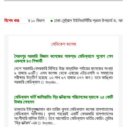
ববিদ্যালয়ের ১০ বিভাগ
বিশেষ খবর
●
ঢাকা সেন্ট্রাল ইউনিভার্সিটির প্রথম উপাচার্য ড. আবদুল হাছিব
মেডিকেল কলেজ
সৈয়দপুর সরকারি বিজ্ঞান কলেজের সাফল্যঃ মেডিক্যালে সুযোগ পেল
একসঙ্গে ৪৩ শিক্ষার্থী
দেশে সরকারি-বেসরকারি মিলিয়ে উচ্চ মাধ্যমিক পর্যায়ের কলেজের সংখ্যা
৯ হাজার ৬৩টি। এসব কলেজ থেকে এবারের এইচএসসি ও সমমানের
পরীক্ষায় উত্তীর্ণ হয়েছে ১৩ লাখ ৬৭ হাজার ৩৭৭ জন। তবে কাঙ্খিত
সরকারি মেডিক্যাল
বিস্তারিত...
মেডিক্যাল ভর্তি জালিয়াতি‍ঃ থ্রি ডক্টরসের পরিচালকের ব্যাংকে ২৫ কোটি
টাকার লেনদেন
ডাক্তার ইউনুসুজ্জামান খান তারিম খুলনা মেডিক্যাল কলেজ হাসপাতালের
মেডিক্যাল অফিসার। খুলনা শহরেরই একটি বেসরকারি হাসপাতালের
অংশীদারি মালিক তিনি। তবে আলোচিত মেডিক্যাল ভর্তির কোচিং সেন্টার
‘থ্রি ডক্টরস’-এর
বিস্তারিত...