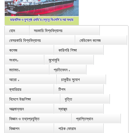
হোম
সরকারি বিশ্ববিদ্যালয়
বেসরকারি বিশ্ববিদ্যালয়
মেডিকেল কলেজ
কলেজ
কারিগরি শিক্ষা
সংবাদ
মুখোমুখি
∨
মতামত
প্রতিবেদন
∨
∨
আরো
চাকুরীর সুযোগ
∨
ক্যারিয়ার
টিপস
বিদেশে উচ্চশিক্ষা
বৃত্তি
আত্মোন্নয়ন
স্বাস্থ্য
বিজ্ঞান ও তথ্যপ্রযুক্তি
প্রাপ্তিস্থান
বিজ্ঞাপন
পাঠক ফোরাম