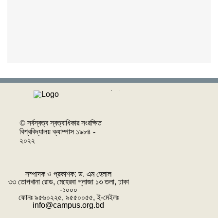
© সর্বস্বত্ব স্বত্বাধিকার সংরক্ষিত
বিশ্ববিদ্যালয় ক্যাম্পাস ১৯৮৪ -
২০২২
সম্পাদক ও প্রকাশক: ‌ড. এম হেলাল
৩৩ তোপখানা রোড, মেহেরবা প্লাজা ১৩ তলা, ঢাকা
-১০০০
ফোনঃ ৯৫৬০২২৫, ৯৫৫০০৫৫, ই-মেইলঃ
info@campus.org.bd