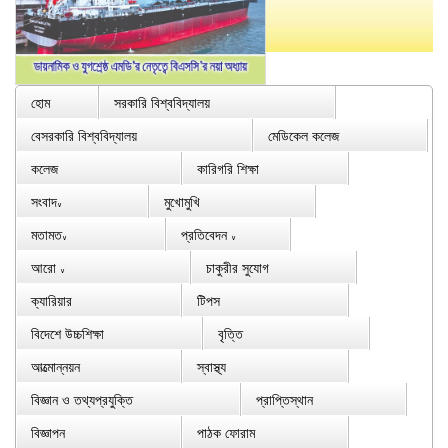
হোম
সরকারি বিশ্ববিদ্যালয়
বেসরকারি বিশ্ববিদ্যালয়
মেডিকেল কলেজ
কলেজ
কারিগরি শিক্ষা
সংবাদ
মুখোমুখি
∨
মতামত
প্রতিবেদন
∨
∨
আরো
চাকুরীর সুযোগ
∨
ক্যারিয়ার
টিপস
বিদেশে উচ্চশিক্ষা
বৃত্তি
আত্মোন্নয়ন
স্বাস্থ্য
বিজ্ঞান ও তথ্যপ্রযুক্তি
প্রাপ্তিস্থান
বিজ্ঞাপন
পাঠক ফোরাম