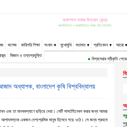
ক্যাম্পাস সমাজ উন্নয়ন কেন্দ্র
জ্ঞানভিত্তিক ও ন্যায়ভিত্তিক সমাজ গঠনে নিবেদিত
েজ
কলেজ
কারিগরি শিক্ষা
সংবাদ
মুখোমুখি
মতামত
প্রতিবেদন
আরো
াস্থ্য
বিজ্ঞান ও তথ্যপ্রযুক্তি
●
বিশ্বসেরার স্বীকৃতি পেয়েছ
বি
আজাদ অধ্যাপক, বাংলাদেশ কৃষি বিশ্ববিদ্যালয়
আ
দ্ভাবন এবং তা মানবকল্যাণে ছড়িয়ে দেয়া। সেটি সাসটেইনেবল করার জন্য আমরা
স্
ুয়েট যেন আপাদমস্তক একজন দেশপ্রেমিক মানুষ হিসেবে গড়ে ওঠে। সে জন্য প্রথমে
স্