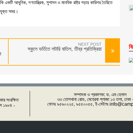
 একটি আধুনিক, গণতান্ত্রিক, সুশাসন ও মানবিক রাষ্ট্র গড়ার কারিগর তৈরিতে
পযুক্ত সময়।
NEXT POST
বি
স্কুলে ভর্তিতে লটারি বাতিল, তীব্র প্রতিক্রিয়া
ন
সম্পাদক ও প্রকাশক: ‌ড. এম হেলাল
৩৩ তোপখানা রোড, মেহেরবা প্লাজা ১৩ তলা, ঢাকা
িকার সংরক্ষিত
ফোনঃ ৯৫৬০২২৫, ৯৫৫০০৫৫, ই-মেইলঃ info@cam
পাস ১৯৮৪ -