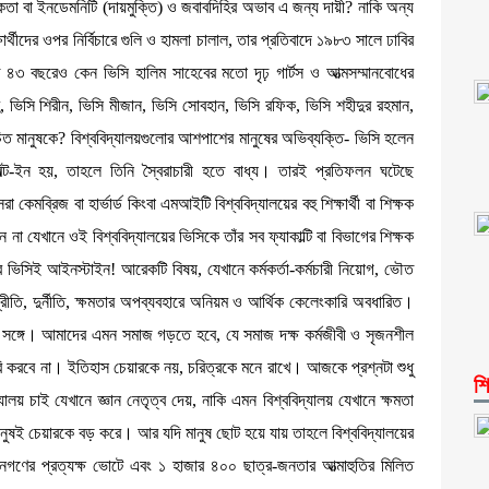
সিকতা বা ইনডেমনিটি (দায়মুক্তি) ও জবাবদিহির অভাব এ জন্য দায়ী? নাকি অন্য
ার্থীদের ওপর নির্বিচারে গুলি ও হামলা চালাল, তার প্রতিবাদে ১৯৮৩ সালে ঢাবির
৩ বছরেও কেন ভিসি হালিম সাহেবের মতো দৃঢ় গার্টস ও আত্মসম্মানবোধের
ভিসি শিরীন, ভিসি মীজান, ভিসি সোবহান, ভিসি রফিক, ভিসি শহীদুর রহমান,
ত মানুষকে? বিশ্ববিদ্যালয়গুলোর আশপাশের মানুষের অভিব্যক্তি- ভিসি হলেন
ট-ইন হয়, তাহলে তিনি স্বৈরাচারী হতে বাধ্য। তারই প্রতিফলন ঘটেছে
েমব্রিজ বা হার্ভার্ড কিংবা এমআইটি বিশ্ববিদ্যালয়ের বহু শিক্ষার্থী বা শিক্ষক
া যেখানে ওই বিশ্ববিদ্যালয়ের ভিসিকে তাঁর সব ফ্যাকাল্টি বা বিভাগের শিক্ষক
ভিসিই আইনস্টাইন! আরেকটি বিষয়, যেখানে কর্মকর্তা-কর্মচারী নিয়োগ, ভৌত
ীতি, দুর্নীতি, ক্ষমতার অপব্যবহারে অনিয়ম ও আর্থিক কেলেংকারি অবধারিত।
ার সঙ্গে। আমাদের এমন সমাজ গড়তে হবে, যে সমাজ দক্ষ কর্মজীবী ও সৃজনশীল
তৈরি করবে না। ইতিহাস চেয়ারকে নয়, চরিত্রকে মনে রাখে। আজকে প্রশ্নটা শুধু
শি
লয় চাই যেখানে জ্ঞান নেতৃত্ব দেয়, নাকি এমন বিশ্ববিদ্যালয় যেখানে ক্ষমতা
 মানুষই চেয়ারকে বড় করে। আর যদি মানুষ ছোট হয়ে যায় তাহলে বিশ্ববিদ্যালয়ের
ণের প্রত্যক্ষ ভোটে এবং ১ হাজার ৪০০ ছাত্র-জনতার আত্মাহুতির মিলিত