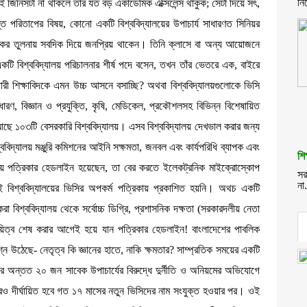
নিয়
জিনিসটা না থাকলে তাঁর যত বড় একাডেমিক এক্সিলেন্স থাকুক; সেটা দিয়ে সৎ,
্ত পরিতাপের বিষয়, কোনো একটি বিশ্ববিদ্যালয়ের উপাচার্য সাধারণত সিনিয়র
ক্ষকের তুলনায় সবদিক দিয়ে জনপ্রিয় থাকেন। তিনি ক্লাসে বা অন্য আয়োজনে
 একটি বিশ্ববিদ্যালয় পরিচালনার শীর্ষ পদে বসেন, তখন তাঁর ভেতরে এক, বাইরে
 শিক্ষাবিদকে এমন উচ্চ আসনে বসাচ্ছি? অথবা বিশ্ববিদ্যালয়গুলোকে ভিসি
রণ, বিজ্ঞান ও প্রযুক্তি, কৃষি, মেডিকেল, প্রকৌশলসহ বিভিন্ন বিশেষায়িত
আছে ১০৩টি বেসরকারি বিশ্ববিদ্যালয়। এসব বিশ্ববিদ্যালয় দেখভাল করার জন্য
্ববিদ্যালয় মঞ্জুরি কমিশনের আইনি সক্ষমতা, জনবল এবং কার্যপরিধি ব্যাপক এবং
শি
াতীয় পত্রিকার হেডলাইন হয়েছেন, তা বের করতে ইলেকট্রনিক মাইক্রোস্কোপ
সর
না.
 বিশ্ববিদ্যালয়ের ভিসির অপকর্ম পত্রিকায় প্রকাশিত হয়নি। অথচ একটি
রা বিশ্ববিদ্যালয় থেকে সর্বোচ্চ ডিগ্রি, প্রশাসনিক দক্ষতা (সরকারদলীয় নেতা
ায়িত্ব শেষ করার আগেই হয়ে যান পত্রিকার হেডলাইন! বাংলাদেশের পাবলিক
্ন উঠেছে- নেতৃত্ব কি জ্ঞানের হাতে, নাকি ক্ষমতার? সাম্প্রতিক সময়ের একটি
র অন্তত ২০ জন সাবেক উপাচার্যের বিরুদ্ধে দুর্নীতি ও অনিয়মের অভিযোগে
 আরও দীর্ঘায়িত হবে গত ১৭ মাসের নতুন ভিসিদের নাম সংযুক্ত হওয়ার পর। ওই