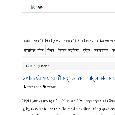
হোম
সরকারি বিশ্ববিদ্যালয়
বেসরকারি বিশ্ববিদ্যালয়
মেডিকেল কল
-->
ক্যারিয়ার গাইড
টিপস
বিদেশে উচ্চশিক্ষা
বৃত্তি
আত্মোন্নয়ন
স্ব
বিশেষ খবর
হোম
>
প্রতিবেদন
উপাচার্যের চেয়ারে কী মধু! ড. মো. আবুল কালাম 
ক্যাম্পাস ডেস্ক
প্রতিবেদন
বিশ্ববিদ্যালয়ের একমাত্র মিশন-ভিশন হলো শিক্ষা, নতুন নতুন ধারণার উ
গ্র্যাজুয়েট তৈরি করি, যেখানে সর্বোচ্চ অগ্রাধিকার থাকে সেই গ্র্যাজ