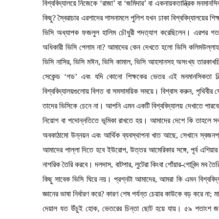
বিশ্ববিদ্যালয়ে নিজেকে ‘রাজা’ বা ‘জমিদার’ বা একনায়কতান্ত্রিক মনমান
কিছু? স্বৈরাচার এরশাদের শাসনামলে পুলিশ যখন ঢাকা বিশ্ববিদ্যালয়ের শিক্ষ
ভিসি অধ্যাপক ফজলুল হালিম চৌধুরী পদত্যাগ করেছিলেন। এরপর গত ৪
অধিকারী ভিসি পেলাম না? আমাদের কেন দেখতে হলো ভিসি কলিমউল্লাহ, 
ভিসি নাসির, ভিসি মঈন, ভিসি কামাল, ভিসি আহসানসহ অসংখ্য তারকাখচি
সেকেন্ড ‘গড’ এবং যদি কোনো শিক্ষকের ভেতর এই মনমানসিকতা বিল্
বিশ্ববিদ্যালয়গুলোয় বিগত বা সমসাময়িক সময়ে। বিশ্বাস করুন, পৃথিবীর সেরা ক
তাদের ভিসিকে চেনে না। আপনি এমন একটি বিশ্ববিদ্যালয় দেখাতে ­পারবেন ন
নিয়োগ বা পদোন্নতিতে ভূমিকা রাখতে হয়। আমাদের দেশে কি তাহলে সব 
অবকাঠামো উন্নয়ন এবং আর্থিক ব্যবস্থাপনা খাত আছে, সেখানে স্বজনপ্র
আমাদের পাল্লা দিতে হবে ইউরোপ, উত্তর আমেরিকার সঙ্গে, পূর্ব এশিয়
নাগরিক তৈরি করবে। দলদাস, বাটপার, লুটেরা কিংবা গোঁয়ার-গোবিন্দ মব 
কিছু সাবেক ভিসি ঘিরে নয়। প্রশ্নটা আমাদের, আমরা কি এমন বিশ্ববিদ্যা
জ্ঞানের ভাষা নির্ধারণ করে? কারণ শেষ পর্যন্ত চেয়ার কাউকে বড় করে না;
দেয়াল যত উঁচুই হোক, ভেতরের চিন্তা ছোট হয়ে যায়। ৫৯ শতাংশ জনগ