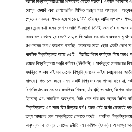
দরকার বিশ্ববিদ্যালয়গুলোর শিক্ষকদের নৈতিক সততা। একজন শিক্ষকের এই 
যোগ্য, মেধাবী এবং দেশপ্রেমিক শিক্ষিত প্রজন্ম গড়া অসম্ভব। অত্যন
গ্রেডের একজন শিক্ষক হয়ে থাকেন, যিনি তাঁর ফ্যাকাল্টির অপরাপর শি
সুন্দর সুন্দর কথা বলেন দেশ ও জাতি উদ্ধারে! তিনিই যখন তাঁর বা অন্য
অন্য রূপ দেখতে হয় কেন? তাহলে কি আমরা জেনেশুনে একজন মুখোশধারী
উৎপাদনের অবাধ কারখানা বানাচ্ছি! আমাদের মতো ছোট্ট একটি দেশে সাধা
পাবলিক বিশ্ববিদ্যালয় আছে ৫৫টি। নিয়মিত শিক্ষা কার্যক্রম নিয়ে আরও 
রয়েছে বিশ্ববিদ্যালয় মঞ্জুরি কমিশন (ইউজিসি)। সার্কভুক্ত দেশগুলোর বিশ
সমন্বিত থাকায় ওই সব দেশের বিশ্ববিদ্যালয়ের ভাইস চ্যান্সেলররা জ
লাগবে। গত ১৭ বছরে এমন একটি বিশ্ববিদ্যালয় পাওয়া যাবে না, ওই
বিশ্ববিদ্যালয়ের সবচেয়ে জনপ্রিয় শিক্ষক, যাঁর ঝুড়িতে আছে বিশ্বের নামক
হিসেবে) এবং সামাজিক অবস্থান, তিনি কেন তাঁর চার বছরের ভিসির দ
বিশ্ববিদ্যালয় এক সময় ছিল চিন্তার দুর্গ। আজ সেই দুর্গের ভেতরেই প্রশ
তথ্য আমাদের বেশ অস্বস্তিতে ফেলতে যথেষ্ট। পাবলিক বিশ্ববিদ্যালয়ে
অনুসন্ধান বা তদন্ত চালাচ্ছে দুর্নীতি দমন কমিশন (দুদক)। এ সংখ্যা