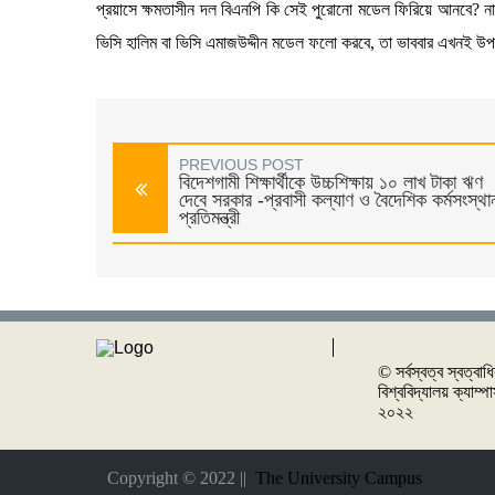
প্রয়াসে ক্ষমতাসীন দল বিএনপি কি সেই পুরোনো মডেল ফিরিয়ে আনবে? নাকি
ভিসি হালিম বা ভিসি এমাজউদ্দীন মডেল ফলো করবে, তা ভাববার এখনই উ
PREVIOUS POST
বিদেশগামী শিক্ষার্থীকে উচ্চশিক্ষায় ১০ লাখ টাকা ঋণ
দেবে সরকার -প্রবাসী কল্যাণ ও বৈদেশিক কর্মসংস্থা
প্রতিমন্ত্রী
© সর্বস্বত্ব স্বত্বাধ
বিশ্ববিদ্যালয় ক্যাম্
২০২২
Copyright © 2022 ||
The University Campus