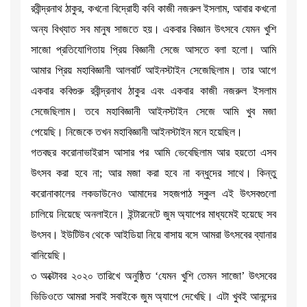
রবীন্দ্রনাথ ঠাকুর, কখনো বিদ্রোহী কবি কাজী নজরুল ইসলাম, আবার কখনো
অন্য বিখ্যাত সব মানুষ সাজতে হয়। একবার বিজ্ঞান উৎসবে যেমন খুশি
সাজো প্রতিযোগিতায় প্রিয় বিজ্ঞানী সেজে আসতে বলা হলো। আমি
আমার প্রিয় মহাবিজ্ঞানী আলবার্ট আইনস্টাইন সেজেছিলাম। তার আগে
একবার কবিগুরু রবীন্দ্রনাথ ঠাকুর এবং একবার কাজী নজরুল ইসলাম
সেজেছিলাম। তবে মহাবিজ্ঞানী আইনস্টাইন সেজে আমি খুব মজা
পেয়েছি। নিজেকে তখন মহাবিজ্ঞানী আইনস্টাইন মনে হয়েছিল।
গতবছর করোনাভাইরাস আসার পর আমি ভেবেছিলাম আর হয়তো এসব
উৎসব করা হবে না; আর মজা করা হবে না বন্ধুদের সাথে। কিন্তু
করোনাকালের লকডাউনেও আমাদের সহজপাঠ স্কুল এই উৎসবগুলো
চালিয়ে নিয়েছে অনলাইনে। ইন্টারনেটে জুম অ্যাপের মাধ্যমেই হয়েছে সব
উৎসব। ইউটিউব থেকে আইডিয়া নিয়ে বাসায় বসে আমরা উৎসবের ব্যানার
বানিয়েছি।
৩ অক্টোবর ২০২০ তারিখে অনুষ্ঠিত ‘যেমন খুশি তেমন সাজো’ উৎসবের
ভিডিওতে আমরা সবাই সবাইকে জুম অ্যাপে দেখেছি। এটা খুবই আনন্দের