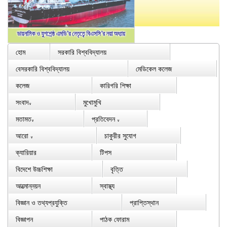
হোম
সরকারি বিশ্ববিদ্যালয়
বেসরকারি বিশ্ববিদ্যালয়
মেডিকেল কলেজ
কলেজ
কারিগরি শিক্ষা
সংবাদ
মুখোমুখি
∨
মতামত
প্রতিবেদন
∨
∨
আরো
চাকুরীর সুযোগ
∨
ক্যারিয়ার
টিপস
বিদেশে উচ্চশিক্ষা
বৃত্তি
আত্মোন্নয়ন
স্বাস্থ্য
বিজ্ঞান ও তথ্যপ্রযুক্তি
প্রাপ্তিস্থান
বিজ্ঞাপন
পাঠক ফোরাম