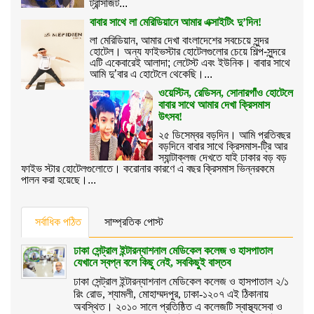
ট্রান্সজিট...
বাবার সাথে লা মেরিডিয়ানে আমার এক্সাইটিং দু’দিন!
লা মেরিডিয়ান, আমার দেখা বাংলাদেশের সবচেয়ে সুন্দর
হোটেল। অন্য ফাইভস্টার হোটেলগুলোর চেয়ে শিল্প-সুন্দরে
এটি একেবারেই আলাদা; লেটেস্ট এবং ইউনিক। বাবার সাথে
আমি দু’বার এ হোটেলে থেকেছি।...
ওয়েস্টিন, রেডিসন, সোনারগাঁও হোটেলে
বাবার সাথে আমার দেখা ক্রিসমাস
উৎসব!
২৫ ডিসেম্বর বড়দিন। আমি প্রতিবছর
বড়দিনে বাবার সাথে ক্রিসমাস-ট্রি আর
স্যান্টাক্লজ দেখতে যাই ঢাকার বড় বড়
ফাইভ স্টার হোটেলগুলোতে। করোনার কারণে এ বছর ক্রিসমাস ভিন্নরকমে
পালন করা হয়েছে।...
সর্বাধিক পঠিত
সাম্প্রতিক পোস্ট
ঢাকা সেন্ট্রাল ইন্টারন্যাশনাল মেডিকেল কলেজ ও হাসপাতাল
যেখানে স্বপ্ন বলে কিছু নেই, সবকিছুই বাস্তব
ঢাকা সেন্ট্রাল ইন্টারন্যাশনাল মেডিকেল কলেজ ও হাসপাতাল ২/১
রিং রোড, শ্যামলী, মোহাম্মদপুর, ঢাকা-১২০৭ এই ঠিকানায়
অবস্থিত। ২০১০ সালে প্রতিষ্ঠিত এ কলেজটি স্বাস্থ্যসেবা ও