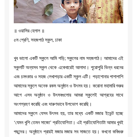
॥ ওয়াসির হেলাল ॥
৫ম শ্রেণি, সহজপাঠ স্কুল, ঢাকা
খুব ভালো একটি স্কুলে আমি পড়ি; স্কুলের নাম সহজপাঠ। আমাদের এই
স্কুলটি অন্যসব স্কুল থেকে একেবারেই আলাদা। পুরোপুরি ভিন্ন ধরনের
এবং চমৎকার ও সহজ লেখাপড়ার একটি স্কুল এটি। পড়াশোনার পাশাপাশি
আমাদের স্কুলে অনেক রকম অনুষ্ঠান ও উৎসব হয়। করোনা মহামারি শুরুর
আগে এসব অনুষ্ঠান ও উৎসবগুলোয় আমরা স্কুলেই আগ্রহের সাথে
অংশগ্রহণ করেছি এবং দারুণভাবে উপভোগ করেছি।
আমাদের স্কুলে যেসব উৎসব হয়, তার মধ্যে একটি মজার ইভেন্ট হচ্ছে
‘যেমন খুশি তেমন সাজো’ প্রতিযোগিতা। এই প্রতিযোগিতাটা আমার খুবই
পছন্দের। অনুষ্ঠানে প্রায়ই মজার মজার সব সাজতে হয়। কখনো কবিগুরু