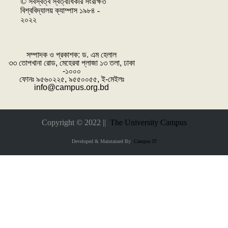
© সর্বস্বত্ব স্বত্বাধিকার সংরক্ষিত
বিশ্ববিদ্যালয় ক্যাম্পাস ১৯৮৪ -
২০২২
সম্পাদক ও প্রকাশক: ‌ড. এম হেলাল
৩৩ তোপখানা রোড, মেহেরবা প্লাজা ১৩ তলা, ঢাকা
-১০০০
ফোনঃ ৯৫৬০২২৫, ৯৫৫০০৫৫, ই-মেইলঃ
info@campus.org.bd
Copyright © 2022 ||
The University Campus
Developed & Maintained By
Campus IT