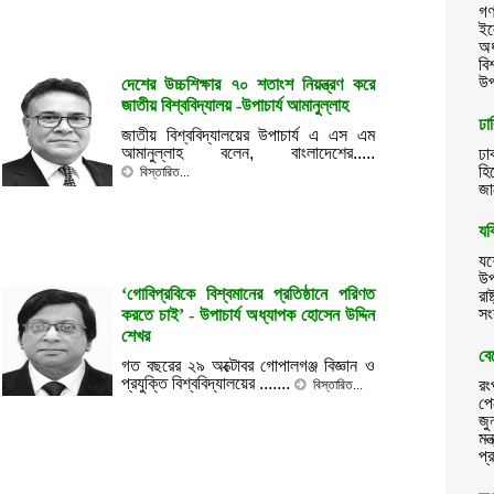
গণ
ইল
অধ
বি
উপ
দেশের উচ্চশিক্ষার ৭০ শতাংশ নিয়ন্ত্রণ করে
জাতীয় বিশ্ববিদ্যালয় -উপাচার্য আমানুল্লাহ
ঢা
জাতীয় বিশ্ববিদ্যালয়ের উপাচার্য এ এস এম
আমানুল্লাহ বলেন, বাংলাদেশের.....
ঢা
হি
বিস্তারিত...
জা
যব
যশ
উপ
‘গোবিপ্রবিকে বিশ্বমানের প্রতিষ্ঠানে পরিণত
রা
সং
করতে চাই’ - উপাচার্য অধ্যাপক হোসেন উদ্দিন
শেখর
বে
গত বছরের ২৯ অক্টোবর গোপালগঞ্জ বিজ্ঞান ও
প্রযুক্তি বিশ্ববিদ্যালয়ের .......
রং
বিস্তারিত...
পে
জু
মন
প্