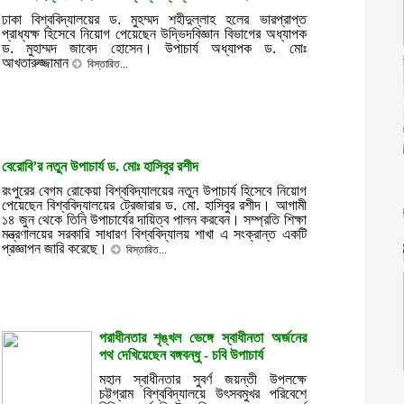
ঢাকা বিশ্ববিদ্যালয়ের ড. মুহম্মদ শহীদুল্লাহ হলের ভারপ্রাপ্ত
প্রাধ্যক্ষ হিসেবে নিয়োগ পেয়েছেন উদ্ভিদবিজ্ঞান বিভাগের অধ্যাপক
ড. মুহাম্মদ জাবেদ হোসেন। উপাচার্য অধ্যাপক ড. মোঃ
আখতারুজ্জামান
বিস্তারিত...
বেরোবি’র নতুন উপাচার্য ড. মোঃ হাসিবুর রশীদ
রংপুরের বেগম রোকেয়া বিশ্ববিদ্যালয়ের নতুন উপাচার্য হিসেবে নিয়োগ
পেয়েছেন বিশ্ববিদ্যালয়ের ট্রেজারার ড. মো. হাসিবুর রশীদ। আগামী
১৪ জুন থেকে তিনি উপাচার্যের দায়িত্ব পালন করবেন। সম্প্রতি শিক্ষা
মন্ত্রণালয়ের সরকারি সাধারণ বিশ্ববিদ্যালয় শাখা এ সংক্রান্ত একটি
প্রজ্ঞাপন জারি করেছে।
বিস্তারিত...
পরাধীনতার শৃঙ্খল ভেঙ্গে স্বাধীনতা অর্জনের
পথ দেখিয়েছেন বঙ্গবন্ধু - চবি উপাচার্য
মহান স্বাধীনতার সুবর্ণ জয়ন্তী উপলক্ষে
চট্টগ্রাম বিশ্ববিদ্যালয়ে উৎসবমুখর পরিবেশে