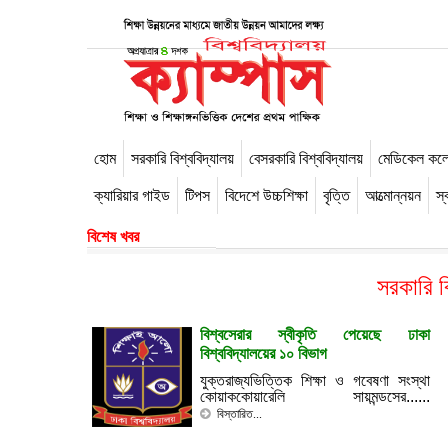
হোম
সরকারি বিশ্ববিদ্যালয়
বেসরকারি বিশ্ববিদ্যালয়
মেডিকেল কল
-->
ক্যারিয়ার গাইড
টিপস
বিদেশে উচ্চশিক্ষা
বৃত্তি
আত্মোন্নয়ন
স্ব
বিশেষ খবর
সরকারি ব
বিশ্বসেরার স্বীকৃতি পেয়েছে ঢাকা
বিশ্ববিদ্যালয়ের ১০ বিভাগ
যুক্তরাজ্যভিত্তিক শিক্ষা ও গবেষণা সংস্থা
কোয়াককোয়ারেলি সায়মন্ডসের......
বিস্তারিত...