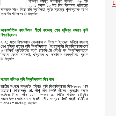
বিভিন্ন কর্মসূচি উদযাপিত হয়েছে। ২৬ মার্চ
L
২০২১ সকাল ১০ টায় বিশ^বিদ্যালয় পরিবারের
সকলকে সাথে নিয়ে চবি স্বাধীনতা স্মৃতি স্তম্ভে পুষ্পস্তবক অর্পণ
করে বীর শহীদদের
বিস্তারিত...
আন্তর্জাতিক র‌্যাংকিংয়ে শীর্ষে বঙ্গবন্ধু শেখ মুজিবুর রহমান কৃষি
বিশ্ববিদ্যালয়
২০২১ সালে বিশ্বখ্যাত স্কোপাস ও সিমাগো ইনডেক্স জরিপে বঙ্গবন্ধু
শেখ মুজিবুর রহমান কৃষি বিশ্ববিদ্যালয় (বশেমুরকৃবি) বিশ্ববিদ্যালয়গুলো
ও গবেষণা প্রতিষ্ঠানের মধ্যে র‌্যাংকিংয়ে দেশের সব বিশ্ববিদ্যালয়কে
পিছনে ফেলে গবেষণা, উদ্ভাবন ও সামাজিক অবস্থানের সূচকে
বিস্তারিত...
সংসদে হবিগঞ্জ কৃষি বিশ্ববিদ্যালয় বিল পাস
জাতীয় সংসদে সম্প্রতি হবিগঞ্জ কৃষি বিশ্ববিদ্যালয় বিল-২০২০ পাস
হয়েছে। শিক্ষামন্ত্রী ডা. দীপু মনি বিলটি পাসের প্রস্তাব করলে
কণ্ঠভোটে তা পাস হয়। স্পিকার ড. শিরীন শারমিন চৌধুরীর
সভাপতিত্বে অধিবেশনে বিরোধী দলীয় সদস্যরা বিলটি বাছাই কমিটিতে
পাঠানোর প্রস্তাব
বিস্তারিত...