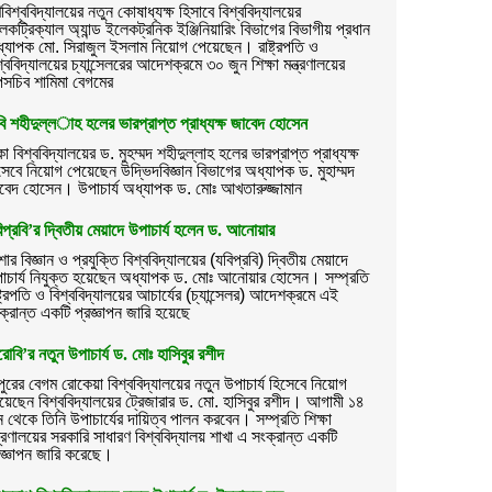
বিশ্ববিদ্যালয়ের নতুন কোষাধ্যক্ষ হিসাবে বিশ্ববিদ্যালয়ের
েকট্রিক্যাল অ্যান্ড ইলেকট্রনিক ইঞ্জিনিয়ারিং বিভাগের বিভাগীয় প্রধান
্যাপক মো. সিরাজুল ইসলাম নিয়োগ পেয়েছেন। রাষ্ট্রপতি ও
শ্ববিদ্যালয়ের চ্যান্সেলরের আদেশক্রমে ৩০ জুন শিক্ষা মন্ত্রণালয়ের
সচিব শামিমা বেগমের
বি শহীদুল্ল­াহ হলের ভারপ্রাপ্ত প্রাধ্যক্ষ জাবেদ হোসেন
কা বিশ্ববিদ্যালয়ের ড. মুহম্মদ শহীদুল্লাহ হলের ভারপ্রাপ্ত প্রাধ্যক্ষ
সেবে নিয়োগ পেয়েছেন উদ্ভিদবিজ্ঞান বিভাগের অধ্যাপক ড. মুহাম্মদ
বেদ হোসেন। উপাচার্য অধ্যাপক ড. মোঃ আখতারুজ্জামান
িপ্রবি’র দ্বিতীয় মেয়াদে উপাচার্য হলেন ড. আনোয়ার
োর বিজ্ঞান ও প্রযুক্তি বিশ্ববিদ্যালয়ের (যবিপ্রবি) দ্বিতীয় মেয়াদে
াচার্য নিযুক্ত হয়েছেন অধ্যাপক ড. মোঃ আনোয়ার হোসেন। সম্প্রতি
ষ্ট্রপতি ও বিশ্ববিদ্যালয়ের আচার্যের (চ্যান্সেলর) আদেশক্রমে এই
ক্রান্ত একটি প্রজ্ঞাপন জারি হয়েছে
রোবি’র নতুন উপাচার্য ড. মোঃ হাসিবুর রশীদ
পুরের বেগম রোকেয়া বিশ্ববিদ্যালয়ের নতুন উপাচার্য হিসেবে নিয়োগ
য়েছেন বিশ্ববিদ্যালয়ের ট্রেজারার ড. মো. হাসিবুর রশীদ। আগামী ১৪
ন থেকে তিনি উপাচার্যের দায়িত্ব পালন করবেন। সম্প্রতি শিক্ষা
্ত্রণালয়ের সরকারি সাধারণ বিশ্ববিদ্যালয় শাখা এ সংক্রান্ত একটি
রজ্ঞাপন জারি করেছে।