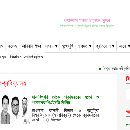
ক্যাম্পাস সমাজ উন্নয়ন কেন্দ্র
জ্ঞানভিত্তিক ও ন্যায়ভিত্তিক সমাজ গঠনে নিবেদিত
েজ
কলেজ
কারিগরি শিক্ষা
সংবাদ
মুখোমুখি
মতামত
প্রতিবেদন
আরো
াস্থ্য
বিজ্ঞান ও তথ্যপ্রযুক্তি
●
বিশ্বসেরার স্বীকৃতি পেয়ে
বি
িশ্ববিদ্যালয়
মাভাবিপ্রবি থেকে প্রথমবারের মতো ৩
গবেষকের পিএইচডি ডিগ্রি
মাওলানা ভাসানী বিজ্ঞান ও প্রযুক্তি
আ
বিশ্ববিদ্যালয় (মাভাবিপ্রবি) থেকে প্রথমবারের
মতো.....
বিস্তারিত...
গণ