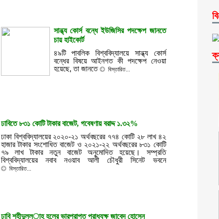
বি
সান্ধ্য কোর্স বন্ধে ইউজিসির পদক্ষেপ জানতে
চায় হাইকোর্ট
৪৯টি পাবলিক বিশ্ববিদ্যালয়ে সান্ধ্য কোর্স
ক্
বন্ধের বিষয়ে আইনগত কী পদক্ষেপ নেওয়া
হয়েছে, তা জানতে
বিস্তারিত...
ঢাবিতে ৮৩১ কোটি টাকার বাজেট, গবেষণায় বরাদ্দ ১.৩২%
ঢাকা বিশ্ববিদ্যালয়ের ২০২০-২১ অর্থবছরের ৭৭৪ কোটি ২৮ লাখ ৪২
হাজার টাকার সংশোধিত বাজেট ও ২০২১-২২ অর্থবছরের ৮৩১ কোটি
৭৯ লাখ টাকার নতুন বাজেট অনুমোদিত হয়েছে। সম্প্রতি
বিশ্ববিদ্যালয়ের নবাব নওয়াব আলী চৌধুরী সিনেট ভবনে
বিস্তারিত...
ঢাবি শহীদুল্ল­াহ হলের ভারপ্রাপ্ত প্রাধ্যক্ষ জাবেদ হোসেন