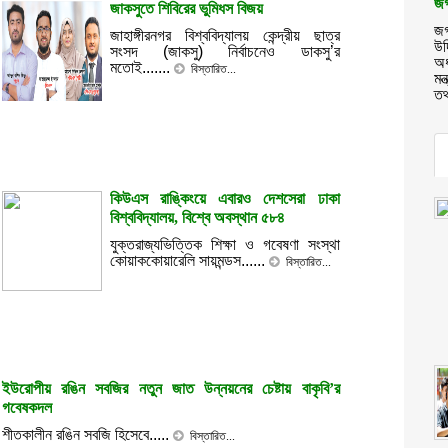
জগ
জাকসুতে শিবিরের ভুমিধস বিজয়
জগ
জাহাঙ্গীরনগর বিশ্ববিদ্যালয় কেন্দ্রীয় ছাত্র
উদ
সংসদ (জাকসু) নির্বাচনেও ডাকসু’র
অধ
মতোই.......
বিস্তারিত...
মন
তথ
কিউএস রাঙ্কিংয়ে এবারও দেশসেরা ঢাকা
বিশ্ববিদ্যালয়, বিশ্বে অবস্থান ৫৮৪
যুক্তরাজ্যভিত্তিক শিক্ষা ও গবেষণা সংস্থা
কোয়াককোয়ারেলি সায়মন্ডস......
বিস্তারিত...
ইউরোপীয় রঙিন সবজির নতুন জাত উন্নয়নের চেষ্টায় বাকৃবি’র
গবেষকদল
শীতকালীন রঙিন সবজি হিসেবে.....
বিস্তারিত...