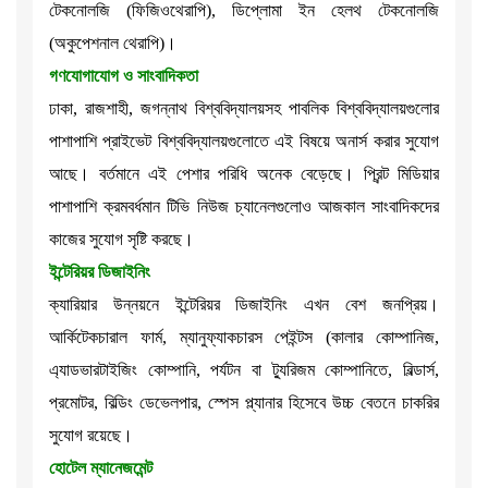
টেকনোলজি (ফিজিওথেরাপি), ডিপ্লোমা ইন হেলথ টেকনোলজি
(অকুপেশনাল থেরাপি)।
গণযোগাযোগ ও সাংবাদিকতা
ঢাকা, রাজশাহী, জগন্নাথ বিশ্ববিদ্যালয়সহ পাবলিক বিশ্ববিদ্যালয়গুলোর
পাশাপাশি প্রাইভেট বিশ্ববিদ্যালয়গুলোতে এই বিষয়ে অনার্স করার সুযোগ
আছে। বর্তমানে এই পেশার পরিধি অনেক বেড়েছে। প্রিন্ট মিডিয়ার
পাশাপাশি ক্রমবর্ধমান টিভি নিউজ চ্যানেলগুলোও আজকাল সাংবাদিকদের
কাজের সুযোগ সৃষ্টি করছে।
ইন্টেরিয়র ডিজাইনিং
ক্যারিয়ার উন্নয়নে ইন্টেরিয়র ডিজাইনিং এখন বেশ জনপ্রিয়।
আর্কিটেকচারাল ফার্ম, ম্যানুফ্যাকচারস পেইন্টস (কালার কোম্পানিজ,
এ্যাডভারটাইজিং কোম্পানি, পর্যটন বা ট্যুরিজম কোম্পানিতে, বিল্ডার্স,
প্রমোটর, বিল্ডিং ডেভেলপার, স্পেস প্ল্যানার হিসেবে উচ্চ বেতনে চাকরির
সুযোগ রয়েছে।
হোটেল ম্যানেজমেন্ট