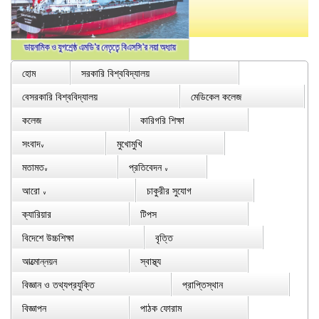
হোম
সরকারি বিশ্ববিদ্যালয়
বেসরকারি বিশ্ববিদ্যালয়
মেডিকেল কলেজ
কলেজ
কারিগরি শিক্ষা
সংবাদ
মুখোমুখি
∨
মতামত
প্রতিবেদন
∨
∨
আরো
চাকুরীর সুযোগ
∨
ক্যারিয়ার
টিপস
বিদেশে উচ্চশিক্ষা
বৃত্তি
আত্মোন্নয়ন
স্বাস্থ্য
বিজ্ঞান ও তথ্যপ্রযুক্তি
প্রাপ্তিস্থান
বিজ্ঞাপন
পাঠক ফোরাম