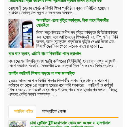
নোয়াখালীর শ্রেষ্ঠ কারিগরি শিক্ষা প্রতিষ্ঠান প্রধান হলেন হামিদুল হক
নোয়াখালী জেলায় শ্রেষ্ঠ কারিগরি শিক্ষা প্রতিষ্ঠান প্রধান নির্বাচিত হয়েছেন
চাটখিল টেকনিক্যাল স্কুল ও কলেজের অধ্যক্ষ ...
অনলাইনে এলো বৃত্তি কার্যক্রম, টাকা যাবে শিক্ষার্থীর
মোবাইলে
শিক্ষা মন্ত্রণালয়ের অধীন সব বৃত্তি কার্যক্রম ডিজিটালাইজড
করা হয়েছে বলে জানিয়েছেন শিক্ষামন্ত্রী ডা. দীপু মনি। তিনি
বলেন, আগে ম্যানুয়াল পদ্ধতিতে বৃত্তি দেওয়া হতো এবং
শিক্ষার্থীদের টাকা পেতে অনেক ঝামেলা হতো।...
ঘরে বসে ক্লাস, এডিবি ঋণে শিক্ষার্থীরা পাবে ল্যাপটপ
বাংলাদেশের বিশ্ববিদ্যালয় মঞ্জুরী কমিশনের (ইউজিসি) হালনাগাদ তথ্য অনুযায়ী,
দেশে বর্তমানে সরকারি, বেসরকারি এবং আন্তর্জাতিক মিলে মোট বিশ্ববিদ্যালয়...
মানহীন কারিগরি শিক্ষায় বাড়ছে না দক্ষ জনশক্তি
২০০৯ সালে দেশে কারিগরি শিক্ষায় শিক্ষার্থীর সংখ্যা ছিল মাত্র ১ শতাংশ।
বর্তমানে তা বেড়ে ১৪ শতাংশ হয়েছে বলে দাবি সরকারের। কারিগরি ও কর্মমুখী
শিক্ষার জন্য দেশে এরই মধ্যে গড়ে উঠেছে প্রায় সাত হাজার প্রতিষ্ঠান। কিন্তু
এসবের বেশির ভাগই নামসর্বস্ব।...
সর্বাধিক পঠিত
সাম্প্রতিক পোস্ট
ঢাকা সেন্ট্রাল ইন্টারন্যাশনাল মেডিকেল কলেজ ও হাসপাতাল