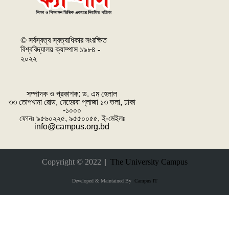
© সর্বস্বত্ব স্বত্বাধিকার সংরক্ষিত
বিশ্ববিদ্যালয় ক্যাম্পাস ১৯৮৪ -
২০২২
সম্পাদক ও প্রকাশক: ‌ড. এম হেলাল
৩৩ তোপখানা রোড, মেহেরবা প্লাজা ১৩ তলা, ঢাকা
-১০০০
ফোনঃ ৯৫৬০২২৫, ৯৫৫০০৫৫, ই-মেইলঃ
info@campus.org.bd
Copyright © 2022 ||
The University Campus
Developed & Maintained By
Campus IT