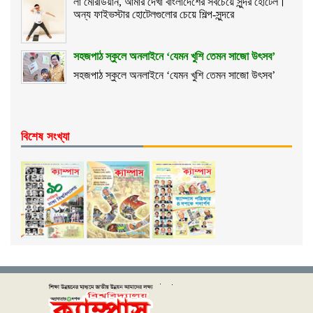
লা মেরিডিয়ান, আমার দেখা বাংলাদেশের সবচেয়ে সুন্দর হোটেল।
অন্য ফাইভস্টার হোটেলগুলোর চেয়ে শিল্প-সুন্দরে
সহজপাঠ স্কুলে অনলাইনে ‘যেমন খুশি তেমন সাজো উৎসব’
সহজপাঠ স্কুলে অনলাইনে ‘যেমন খুশি তেমন সাজো উৎসব’
বিশেষ সংখ্যা