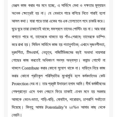
ডেক্সে কাজ করার পর মনে হচ্ছে, এ সার্ভিসে মেধা ও দক্ষতার মূল্যায়ন
অনেক ক্ষেত্রেই হয় না। যে যেভাবে পারে বাগিয়ে নিতে পারাই হলো
আসল কথা। যারা পারে তারা একের পর এক তেলতেলে পদে চাকরি করে।
ঘুরে ঘুরে তারা ঢাকাতেই থাকে; মফস্বলে তাদের পোস্টিং হয় না। আর যারা
বাগাতে পারে না, তাদেরকে থাকতে হয় গাঁও-গেরামে; তাদেরকে ডাম্পিং
করে রাখা হয়। সিভিল সার্ভিসে কাজ হয় গতানুগতিক; এখানে সৃজনশীলতা,
দূরদর্শিতা, টিমওয়ার্ক, নেতৃত্ব, পজিটিভিজমের বড়ই অভাব! দায়সারা
গোছের কাজ করতেই অধিকাংশ সদস্য অভ্যস্ত। কমান্ড পোস্টে না
থাকলে Contribute করার কোনো সুযোগ থাকে না। দায়িত্ব নিয়ে কাজ
করার কোনো প্রতিকূল পরিস্থিতির মুখোমুখি হলে কর্মকর্তাদের কেউ
Protection দেয় না। তার প্রকৃষ্ট উদাহরণ হলাম আমি। দীর্ঘ কর্মজীবনের
শেষপ্রান্তে এসে যখন পেছনে ফিরে তাকাই -তখন মনে হয় সরকার
আমাকে বেতন-ভাতা, গাড়ি-বাড়ি, মোবাইল, দারোয়ান, চাপরাশি সবইতো
দিয়েছে। কিন্তু আমার Potentiality’র ২৫%ও আমার কাছ থেকে
নেয়নি।