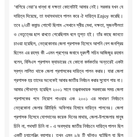
‘বাগিয়ে নেয়া’র ধান্ধা বা দক্ষতা কোনোটাই আমার নেই। সরকার যখন যে
দায়িত্ব দিয়েছে, তা যথাযথভাবে পালন করে ঐ দায়িত্ব Enjoy করেছি।
তবে ২/৩টি কমান্ড পোস্টে ছিলাম -সেখানে স্বীয় মেধা, দক্ষতা, সৃজনশীলতা
ও নেতৃত্বের ছাপ রাখতে পেরেছিলাম বলে তৃপ্ত হই। তাঁর কাছে জানতে
চাওয়া হয়েছিল, নেত্রকোনার জেলা প্রশাসক হিসেবে আপনি বেশ জনপ্রিয়
ছিলেন এর রহস্য কী -এমন প্রশ্নের জবাবে দূরদর্শী সচিব আজিজুর রহমান
বলেন, বিসিএস প্রশাসন ক্যাডারের যে কোনো কর্মকর্তার অন্তরেই একটা
স্বপ্ন লালিত থাকে জেলা প্রশাসকের দায়িত্ব পালন করার। যারা জেলা
প্রশাসক হয় তাদের অনেকেই আবার জাতীয় নির্বাচন করার সুযোগ পায় না।
আমার সৌভাগ্য হয়েছিল ২০০১ সালে তত্ত্বাবধায়ক সরকারের সময় জেলা
প্রশাসকের পদে নিয়োগ পাওয়ার এবং ২০০১ এর সাধারণ নির্বাচনে
নেত্রকোনা জেলার রিটার্র্নিং অফিসার হিসাবে দায়িত্ব পালনের। জেলা
প্রশাসক হিসেবে যোগদানের কয়েক দিনের মাথায়, জেলা-উপজেলায় মানুষ
চিনি না, পথঘাট চিনি না - এ অবস্থায় জাতীয় নির্বাচনে দায়িত্ব পালন ছিল
একটি চ্যালেঞ্জিং ব্যাপার। তখন এমন ২/৪ টি ঘটনাও ঘটেছিল যা ছিল