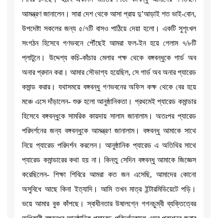
আমন্ত্রণ জানালেন। সারা দেশ থেকে আসা প্রায় দু’আড়াই শত ভাই-বোন,
উপদেষ্টা সকলের জন্য ৫/৭টি বাসও পাঠিয়ে দেয়া হলো। একটি সুশৃংখল
সংগঠন হিসেবে গণভবনে পৌঁছেই আমরা ফল-ইন হয়ে গেলাম ৭/৮টি
প্লাটুনে। উদ্দেশ্য কচি-কাঁচার মেলার পক্ষ থেকে বঙ্গবন্ধুকে গার্ড অব
অনার প্রদান করা। আমার সৌভাগ্য হয়েছিল, সে গার্ড অব অনার প্যারেড
কমান্ড করার। যথাসময়ে বঙ্গবন্ধু গণভবনের অফিস কক্ষ থেকে বের হয়ে
মঞ্চে এসে দাঁড়ালেন- শুরু হলো আনুষ্ঠানিকতা। প্রথমেই প্যারেড কমান্ডার
হিসেবে বঙ্গবন্ধুকে সামরিক কায়দায় সালাম জানালাম। অতঃপর প্যারেড
পরিদর্শনের জন্য বঙ্গবন্ধুকে আমন্ত্রণ জানালাম। বঙ্গবন্ধু আমাকে সাথে
নিয়ে প্যারেড পরিদর্শন করলেন। আনুষ্ঠানিক প্যারেড এ অতিথির সাথে
প্যারেড কমান্ডারের কথা হয় না। কিন্তু সেদিন বঙ্গবন্ধু আমাকে জিজ্ঞেস
করেছিলেন- শিক্ষা শিবিরে আমরা কত জন এসেছি, আমাদের কোনো
অসুবিধে আছে কিনা ইত্যাদি। আমি তখন মাত্র ইন্টারমিডিয়েটে পড়ি।
ভয়ে আমার বুক কাঁপছে। স্বাধীনতার উষালগ্নে গগনচুম্বী ব্যক্তিত্বের