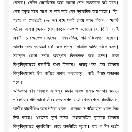
ঘোষণা। সেদিন ভেবেছিলাম আজ হয়তো দেশে লংকাকান্ড ঘটে যাবে।
বেলা বাড়ার সাথে সাথে দেখলাম সবই যেন স্বাভাবিক হয়ে যাচ্ছে। দ্বি-
প্রহর না পেরুতেই ৪/৬ জন বাদে সবাই যেয়ে শপথ নিলেন। শুনেছি
জনৈক আমলা খন্দকার মোস্তাককে একথাও বলেছেন যে, তিনি এমনই
একটি দিনের অপেক্ষায় ছিলেন। নির্মম সত্যি, তিনি নাকি এখনো আছেন।
তারপর দ্রুত সব ঘটনা ঘটে যেতে লাগল। সামরিক আইন জেঁকে বসল।
মফস্বল জেলা সদরে অবস্থান বিপজ্জনক হয়ে উঠল। ঢাকা
বিশ্ববিদ্যালয়ের রাজনীতি তখন হিমঘরে। পাহাড়-পর্বত ঘেরা চট্টগ্রাম
বিশ্ববিদ্যালয়ই ছিল পালিয়ে থাকার অভয়ারণ্য। পাড়ি দিলাম অজানার
পথে।
অভিজ্ঞতা বর্ণনা প্রসঙ্গে আজিজুর রহমান আরও বলেন- ক্ষমতার মসনদে
পরিবর্তনের গতি আরো তীব্র হতে লাগল, ঢেউ খেলে গেলো রাজনীতিতে,
জাতীয় রাজনীতিও জমে উঠতে থাকল। ছাত্ররা সংগঠিত হতে থাকল নিজ
নিজ বলয়ে। ‘চেতনার সূর্যে আমরা’ অরাজনৈতিক ব্যানারে চট্টগ্রাম
বিশ্ববিদ্যালয়ে প্রগতিশীল ছাত্র রাজনীতির সূচনা। তার ক’দিন পরেই