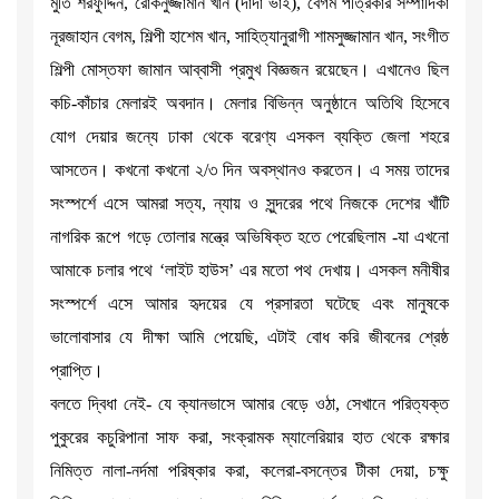
মুতি শরফুদ্দিন, রোকনুজ্জামান খান (দাদা ভাই), বেগম পত্রিকার সম্পাদিকা
নূরজাহান বেগম, শিল্পী হাশেম খান, সাহিত্যানুরাগী শামসুজ্জামান খান, সংগীত
শিল্পী মোস্তফা জামান আব্বাসী প্রমুখ বিজ্ঞজন রয়েছেন। এখানেও ছিল
কচি-কাঁচার মেলারই অবদান। মেলার বিভিন্ন অনুষ্ঠানে অতিথি হিসেবে
যোগ দেয়ার জন্যে ঢাকা থেকে বরেণ্য এসকল ব্যক্তি জেলা শহরে
আসতেন। কখনো কখনো ২/৩ দিন অবস্থানও করতেন। এ সময় তাদের
সংস্পর্শে এসে আমরা সত্য, ন্যায় ও সুন্দরের পথে নিজকে দেশের খাঁটি
নাগরিক রূপে গড়ে তোলার মন্ত্রে অভিষিক্ত হতে পেরেছিলাম -যা এখনো
আমাকে চলার পথে ‘লাইট হাউস’ এর মতো পথ দেখায়। এসকল মনীষীর
সংস্পর্শে এসে আমার হৃদয়ের যে প্রসারতা ঘটেছে এবং মানুষকে
ভালোবাসার যে দীক্ষা আমি পেয়েছি, এটাই বোধ করি জীবনের শ্রেষ্ঠ
প্রাপ্তি।
বলতে দ্বিধা নেই- যে ক্যানভাসে আমার বেড়ে ওঠা, সেখানে পরিত্যক্ত
পুকুরের কচুরিপানা সাফ করা, সংক্রামক ম্যালেরিয়ার হাত থেকে রক্ষার
নিমিত্ত নালা-নর্দমা পরিষ্কার করা, কলেরা-বসন্তের টীকা দেয়া, চক্ষু