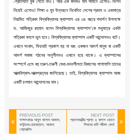
-প্রতিঘাত বুক পেতে নাও। আর এক কদমও যদি সামনে এগোও- ভিশন
নিয়েই এগোও! শিক্ষা ও যুব উন্নয়নে নিবেদিত দেশের প্রথম ও একমাত্র
নিয়মিত পত্রিকা বিশ্ববিদ্যালয় ক্যাম্পাস এর ৩৪ বছরে পদার্পণ উপলক্ষে
ড. আজিজুর রহমান বলেন বিশ্ববিদ্যালয় ক্যাম্পাস’কে শুধুমাত্র একটা
পত্রিকা বললে ভুল হবে। বিশ্ববিদ্যালয় ক্যাম্পাস একটি আন্দোলনও বটে।
এখানে সংবাদ, ফিচারই প্রকাশ হয় না বরং একজন আদর্শ মানুষ বা একটি
আদর্শ সমাজ গঠনের অনুশীলনও এখানে হয়ে থাকে। এ ক্যাম্পাসের
সংস্পর্শে এসে বহু তরুণ-তরুণী মেধা-মননশীলতা বিকাশের পাশাপাশি তাদের
আত্মবিশ্বাস-আত্মপ্রত্যয় জাগিয়েছে। তাই, বিশ্ববিদ্যালয় ক্যাম্পাস আজ
একটি চলমান আন্দোলনের নাম।
PREVIOUS POST
NEXT POST
সাক্ষাৎকার‍ঃ আবুল কালাম আজাদ,
প্রধানমন্ত্রীর প্রশ্ন ॥ ক্লাস ওয়ানে
ফাউন্ডার-চেয়ারম্যান, আজাদ
শিশুদের ভর্তি পরীক্ষা কেন!
প্রোডাক্টস