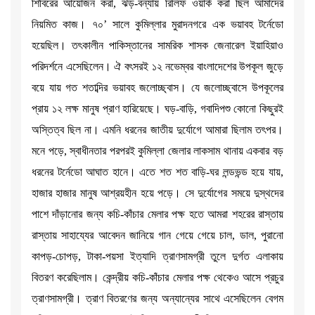
শিবিরের আয়োজন করা, ঝড়-বন্যায় রিলিফ ওয়ার্ক করা ছিল আমাদের
নিয়মিত কাজ। ৭০’ সালে কুমিল্লার মুরাদনগরে এক ভয়াবহ টর্নেডো
হয়েছিল। তৎকালীন পাকিস্তানের সামরিক শাসক জেনারেল ইয়াহিয়াও
পরিদর্শনে এসেছিলেন। ঐ বৎসরই ১২ নভেম্বর বাংলাদেশের উপকূল জুড়ে
বয়ে যায় গত শতাব্দির ভয়াবহ জলোচ্ছ্বাস। যে জলোচ্ছ্বাসে উপকূলের
প্রায় ১২ লক্ষ মানুষ প্রাণ হারিয়েছে। ঘড়-বাড়ি, গবাদিপশু কোনো কিছুরই
অস্তিত্ব ছিল না। এমনি ধরনের জাতীয় দুর্যোগে আমারা ছিলাম তৎপর।
মনে পড়ে, স্বাধীনতার পরপরই কুমিল্লা জেলার লাকসাম থানায় একবার বড়
ধরনের টর্নেডো আঘাত হানে। এতে শত শত বাড়ি-ঘর লন্ডভন্ড হয়ে যায়,
হাজার হাজার মানুষ আশ্রয়হীন হয়ে পড়ে। সে দুর্যোগের সময়ে দুস্থদের
পাশে দাঁড়ানোর জন্য কচি-কাঁচার মেলার পক্ষ হতে আমরা শহরের রাস্তায়
রাস্তায় সাহায্যের আবেদন জানিয়ে গান গেয়ে গেয়ে চাল, ডাল, পুরানো
কাপড়-চোপড়, টাকা-পয়সা ইত্যাদি ত্রাণসামগ্রী তুলে দুর্গত এলাকায়
বিতরণ করেছিলাম। কেন্দ্রীয় কচি-কাঁচার মেলার পক্ষ থেকেও আসে প্রচুর
ত্রাণসামগ্রী। ত্রাণ বিতরণের জন্য অন্যান্যের সাথে এসেছিলেন বেগম