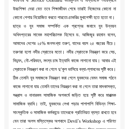
কারিগরি বা Service Oriented কারিকুলাম এ মাধ্যমিকে পর্যায়ক্রমে
উচ্চশিক্ষা দেয়া যেত তবে শিক্ষাজীবন শেষে তারাই নিজেদের কোনো না
কোনো পেশায় নিয়োজিত করতে পারতো-চাকরির মুখাপেক্ষী হতে হতো না।
ছাত্র ও যুব সমাজ সম্পর্কিত এক প্রশ্নের জবাবে যুব উন্নয়ন
অধিদপ্তরের সাবেক মহাপরিচালক হিসেবে ড. আজিজুর রহমান বলেন,
আমাদের দেশের ২৫% জনসংখ্যা তরুণ, যাদের বয়স ২৫ বছরের নীচে।
তরুণরা হলো নদীর স্রোতের মতো। নদীর স্রোতকে নিয়ন্ত্রণ করে সেচ,
বিদ্যুৎ, নৌ-পরিবহন, মৎস্য চাষ ইত্যাদি কাজে লাগানো যায়। আবার এই
স্রোতকে নিয়ন্ত্রণ করা না গেলে দু’কূল ভাসিয়ে বন্যা-প্লাবনের সৃষ্টি করে।
ঠিক তেমনি যুব সমাজকে নিয়ন্ত্রণ করা গেলে যুবকদের যেমন সমাজ গঠনে
কাজে লাগানো যায় তেমনি তাদের নিয়ন্ত্রণ করা না গেলে তারা মাদকাসক্ত,
সন্ত্রাস ও নানারকম সামাজিক অপকর্মে জড়িত হয়ে সৃষ্টি করে মারাত্মক
সামাজিক ব্যাধি। তাই, যুবকদের লেখা পড়ার পাশাপাশি বিভিন্ন শিক্ষা-
সাংস্কৃতিক ও সামাজিক কর্মকান্ডে তাদেরকে প্রতিনিয়ত ব্যস্ত রাখতে হবে
যেন তারা অলস মস্তিস্কের অপবাদে Devil`s Workshop এ পরিণত