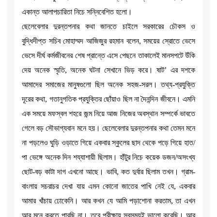
একান্ত আলাপচারিতা নিচে সন্নিবেশিত হলো।
ছেলেবেলার দুরন্তপনার কথা জানতে চাইলে সরকারের চৌকস ও
বুদ্ধিদীপ্ত সচিব মোহাম্মদ আজিজুর রহমান বলেন, সময়ের স্রোতে ভেসে
ভেসে দীর্ঘ কর্মজীবনের শেষ প্রান্তে এসে পেছনে তাকালেই মানসপটে উঁকি
দেয় অনেক স্মৃতি, অনেক ঘটনা সেখানে ভিড় করে। ষাট’ এর দশকে
আমাদের সমাজের মানুষগুলো ছিল অনেক সহজ-সরল। তথ্য-প্রযুক্তি
দূরের কথা, গতানুগতিক প্রযুক্তির ছোঁয়াও ছিল না দৈনন্দিন জীবনে। এমনি
এক সময়ে মফস্বল শহরে জন্ম নিয়ে আজ নিজের অবস্থান সম্পর্কে ভাবতে
গেলে বড় সৌভাগ্যবান মনে হয়। ছেলেবেলার দুরন্তপনার কথা তেমন মনে
না পড়লেও ঘুড়ি ওড়াতে গিয়ে একবার স্কুলের ছাদ থেকে পড়ে গিয়ে হাত/
পা ভেঙ্গে অনেক দিন শয্যাশায়ী ছিলাম। হাঁটুর নিচে কয়েক ডজন/অসংখ্য
ছোট-বড় কাটা দাগ এখনো আছে। ভাবি, কত দুর্বার ছিলাম তখন। গ্রাম-
বাংলায় সচরাচর দেখা যায় এমন কোনো জাতের পাখি নেই যে, একবার
আমার খাঁচায় ঢোকেনি। আর কখন যে আমি পড়াশোনা করতাম, তা এখন
আর মনে করতে পারছি না। তবে পরীক্ষায় সবসময়ই ভালো করেছি। আর