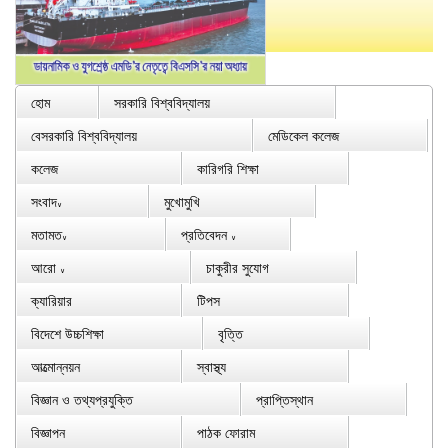
হোম
সরকারি বিশ্ববিদ্যালয়
বেসরকারি বিশ্ববিদ্যালয়
মেডিকেল কলেজ
কলেজ
কারিগরি শিক্ষা
সংবাদ
মুখোমুখি
∨
মতামত
প্রতিবেদন
∨
∨
আরো
চাকুরীর সুযোগ
∨
ক্যারিয়ার
টিপস
বিদেশে উচ্চশিক্ষা
বৃত্তি
আত্মোন্নয়ন
স্বাস্থ্য
বিজ্ঞান ও তথ্যপ্রযুক্তি
প্রাপ্তিস্থান
বিজ্ঞাপন
পাঠক ফোরাম