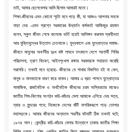
তাই, আমার ছেলেবেলায় আমি ছিলাম আমারই মতো।
শিক্ষা-জীবনের এমন কোনো স্মৃতি মনে পড়ে কী, যা আজও আপনার মনকে
নাড়া দেয় -এমন প্রশ্নে সরকারের ঊধ্বর্তন কর্মকর্তা আজিজুর রহমান
বলেন, স্কুল জীবন শেষে কলেজে ভর্তি হয়েই আলিঙ্গন করলাম স্বাধীনতা
আর মুক্তিযুদ্ধের উত্তাল চেতনাকে। যুদ্ধকালে এবং যুদ্ধোত্তর সমাজ-
জীবনে মানুষের অবর্ণনীয় দুঃখ কষ্ট লাঘবে তৎকালে দেশে শরণার্থী শিবির
পরিচালনা, ত্রাণ বিতরণ, আইনশৃংখলা রক্ষায় সরকারকে সহায়তা করেছি
সরাসরি। তখনই মনে হয়েছে- জীবনের যে শাখায় বিকশিত হই না কেন,
মানুষ ও মানবতাকে ধারণ করে থাকব। আমার এ ব্রত পালনে যুদ্ধোত্তর
সামাজিক, রাজনৈতিক ও অর্থনৈতিক জীবনের চরম অস্থিরতার মাঝেও
জাতীয় শিশু-কিশোর সংগঠন কচি-কাঁচার মেলা আমাকে এগিয়ে দেয় সত্য,
ন্যায় ও সুন্দরের পথে; নিজেকে দেশের খাঁটি নাগরিকরূপে গড়ে তোলার
মহাসড়কে। আমার জীবনের অন্যতম স্মরণীয় ঘটনাটি ঠিক তখনই ঘটে;
১৯৭৪ সাল। কেন্দ্রীয় কচি-কাঁচার মেলার উদ্যোগে ঢাকায় জাতীয় শিক্ষা
শিবির চলছে। হঠাৎ একদিন জাতির পিতা বঙ্গবন্ধু আমাদের গণভবনে