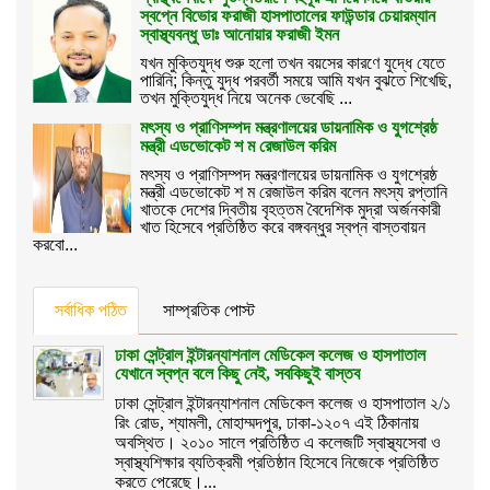
স্বপ্নে বিভোর ফরাজী হাসপাতালের ফাউন্ডার চেয়ারম্যান
স্বাস্থ্যবন্ধু ডাঃ আনোয়ার ফরাজী ইমন
যখন মুক্তিযুদ্ধ শুরু হলো তখন বয়সের কারণে যুদ্ধে যেতে
পারিনি; কিন্তু যুদ্ধ পরবর্তী সময়ে আমি যখন বুঝতে শিখেছি,
তখন মুক্তিযুদ্ধ নিয়ে অনেক ভেবেছি ...
মৎস্য ও প্রাণিসম্পদ মন্ত্রণালয়ের ডায়নামিক ও যুগশ্রেষ্ঠ
মন্ত্রী এডভোকেট শ ম রেজাউল করিম
মৎস্য ও প্রাণিসম্পদ মন্ত্রণালয়ের ডায়নামিক ও যুগশ্রেষ্ঠ
মন্ত্রী এডভোকেট শ ম রেজাউল করিম বলেন মৎস্য রপ্তানি
খাতকে দেশের দ্বিতীয় বৃহত্তম বৈদেশিক মুদ্রা অর্জনকারী
খাত হিসেবে প্রতিষ্ঠিত করে বঙ্গবন্ধুর স্বপ্ন বাস্তবায়ন
করবো...
সর্বাধিক পঠিত
সাম্প্রতিক পোস্ট
ঢাকা সেন্ট্রাল ইন্টারন্যাশনাল মেডিকেল কলেজ ও হাসপাতাল
যেখানে স্বপ্ন বলে কিছু নেই, সবকিছুই বাস্তব
ঢাকা সেন্ট্রাল ইন্টারন্যাশনাল মেডিকেল কলেজ ও হাসপাতাল ২/১
রিং রোড, শ্যামলী, মোহাম্মদপুর, ঢাকা-১২০৭ এই ঠিকানায়
অবস্থিত। ২০১০ সালে প্রতিষ্ঠিত এ কলেজটি স্বাস্থ্যসেবা ও
স্বাস্থ্যশিক্ষার ব্যতিক্রমী প্রতিষ্ঠান হিসেবে নিজেকে প্রতিষ্ঠিত
করতে পেরেছে।...