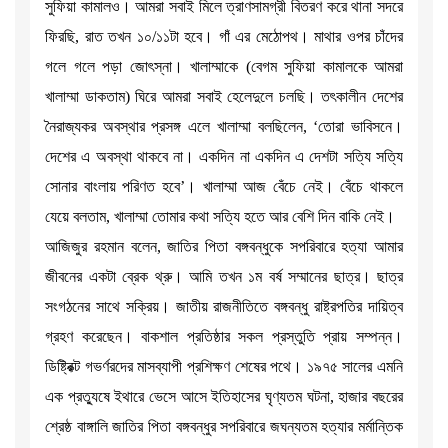
সুফিয়া কামালও। আমরা সবাই মিলে ত্রাণসামগ্রী বিতরণ করে থানা সদরে
ফিরছি, রাত তখন ১০/১১টা হবে। গাঁ এর মেঠোপথ। মাথার ওপর চাঁদের
গলে গলে পড়া জোৎস্না। খালাম্মাকে (বেগম সুফিয়া কামালকে আমরা
খালাম্মা ডাকতাম) ঘিরে আমরা সবাই হেলেদুলে চলছি। তৎকালীন দেশের
নৈরাজ্যকর অবস্থার প্রসঙ্গ এলে খালাম্মা বলছিলেন, ‘তোরা ভাবিসনে।
দেশের এ অবস্থা থাকবে না। একদিন না একদিন এ দেশটা সত্যি সত্যি
সোনার বাংলায় পরিণত হবে’। খালাম্মা আজ বেঁচে নেই। বেঁচে থাকলে
যেয়ে বলতাম, খালাম্মা তোমার কথা সত্যি হতে আর বেশি দিন বাকি নেই।
আজিজুর রহমান বলেন, জাতির পিতা বঙ্গবন্ধুকে সপরিবারে হত্যা আমার
জীবনের একটা ব্রেক থ্রু। আমি তখন ১ম বর্ষ সম্মানের ছাত্র। ছাত্র
সংগঠনের সাথে সক্রিয়। জাতীয় রাজনীতিতে বঙ্গবন্ধু রাষ্ট্রপতির দায়িত্ব
গ্রহণ করেছেন। বাকশাল প্রতিষ্ঠার সকল প্রস্তুতি প্রায় সম্পন্ন।
ডিষ্ট্রিক্ট গভর্ণরদের মাসব্যাপী প্রশিক্ষণ শেষের পথে। ১৯৭৫ সালের এমনি
এক প্রত্যুষে ইথারে ভেসে আসে ইতিহাসের ঘৃণ্যতম ঘটনা, হাজার বছরের
শ্রেষ্ঠ বাঙ্গালি জাতির পিতা বঙ্গবন্ধুর সপরিবারে জঘন্যতম হত্যার মর্মান্তিক