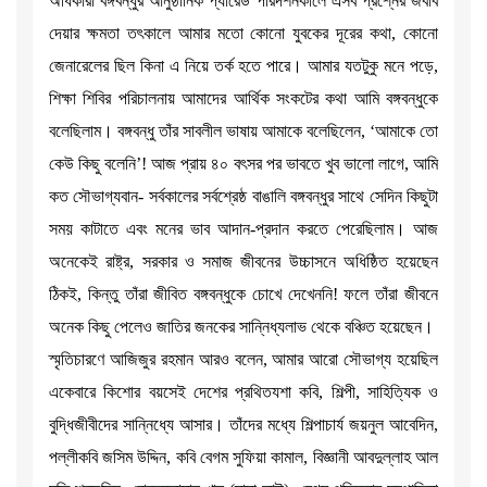
অধিকারী বঙ্গবন্ধুর আনুষ্ঠানিক প্যারেড পরিদর্শনকালে এসব প্রশ্নের জবাব
দেয়ার ক্ষমতা তৎকালে আমার মতো কোনো যুবকের দূরের কথা, কোনো
জেনারেলের ছিল কিনা এ নিয়ে তর্ক হতে পারে। আমার যতটুকু মনে পড়ে,
শিক্ষা শিবির পরিচালনায় আমাদের আর্থিক সংকটের কথা আমি বঙ্গবন্ধুকে
বলেছিলাম। বঙ্গবন্ধু তাঁর সাবলীল ভাষায় আমাকে বলেছিলেন, ‘আমাকে তো
কেউ কিছু বলেনি’! আজ প্রায় ৪০ বৎসর পর ভাবতে খুব ভালো লাগে, আমি
কত সৌভাগ্যবান- সর্বকালের সর্বশ্রেষ্ঠ বাঙালি বঙ্গবন্ধুর সাথে সেদিন কিছুটা
সময় কাটাতে এবং মনের ভাব আদান-প্রদান করতে পেরেছিলাম। আজ
অনেকেই রাষ্ট্র, সরকার ও সমাজ জীবনের উচ্চাসনে অধিষ্ঠিত হয়েছেন
ঠিকই, কিন্তু তাঁরা জীবিত বঙ্গবন্ধুকে চোখে দেখেননি! ফলে তাঁরা জীবনে
অনেক কিছু পেলেও জাতির জনকের সান্নিধ্যলাভ থেকে বঞ্চিত হয়েছেন।
স্মৃতিচারণে আজিজুর রহমান আরও বলেন, আমার আরো সৌভাগ্য হয়েছিল
একেবারে কিশোর বয়সেই দেশের প্রথিতযশা কবি, শিল্পী, সাহিত্যিক ও
বুদ্ধিজীবীদের সান্নিধ্যে আসার। তাঁদের মধ্যে শিল্পাচার্য জয়নুল আবেদিন,
পল্লীকবি জসিম উদ্দিন, কবি বেগম সুফিয়া কামাল, বিজ্ঞানী আবদুল্লাহ আল