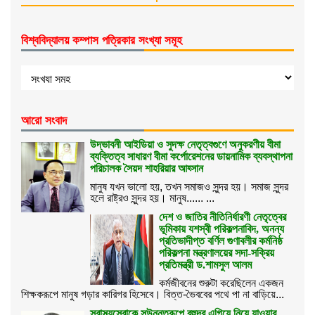
বিশ্ববিদ্যালয় কম্পাস পত্রিকার সংখ্যা সমূহ
আরো সংবাদ
উদ্ভাবনী আইডিয়া ও সুদক্ষ নেতৃত্বগুণে অনুকরণীয় বীমা
ব্যক্তিত্ব সাধারণ বীমা কর্পোরেশনের ডায়নামিক ব্যবস্থাপনা
পরিচালক সৈয়দ শাহরিয়ার আহ্সান
মানুষ যখন ভালো হয়, তখন সমাজও সুন্দর হয়। সমাজ সুন্দর
হলে রাষ্ট্রও সুন্দর হয়। মানুষ...... ...
দেশ ও জাতির নীতিনির্ধারণী নেতৃত্বের
ভূমিকায় যশস্বী পরিকল্পনাবিদ, অনন্য
প্রতিভাদীপ্ত বর্ণিল গুণাবলীর কর্মনিষ্ঠ
পরিকল্পনা মন্ত্রণালয়ের সদা-সক্রিয়
প্রতিমন্ত্রী ড.শামসুল আলম
কর্মজীবনের শুরুটা করেছিলেন একজন
শিক্ষকরূপে মানুষ গড়ার কারিগর হিসেবে। বিত্ত-ভৈববের পথে পা না বাড়িয়ে...
স্বাস্থ্যসেবাকে সুউন্নতরূপে বহুদূর এগিয়ে নিয়ে যাওয়ার