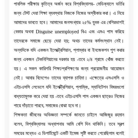
পাবলিক পরীক্ষায় কৃতিত্ব অর্জন করে বিশ্ববিদ্যালয়- মেডিক্যালে ভর্তির
জন্য টেস্ট দেয়া শিক্ষা ব্যবস্থায় নিজকে নিজের অস্বীকার করা। এ নিয়ে
আমাদের ভাবতে হবে। আমাদের জনসংখ্যার ২৫% যুবক এর বেশিরভাগই
বেকার অথবা Disguise unemployed বিএ এবং এমএ পাস করিয়ে
তাদেরকে সমাজে ছেড়ে দেয়া হয়; অথচ তাদের কর্মসংস্থান নেই।
অন্যদিকে যদি একজন ইলেক্ট্রেশিয়ান, প্লাম্বার বা ইনজেকশন পুশ করার
জন্য একজন টেকনিশিয়ানের দরকার হয় -তবে ২/৪ গ্রামে খোঁজ করতে
হয়। এ সকল কারিগরি শিক্ষা/প্রশিক্ষণের জন্য প্রয়োজনীয় আয়োজন
নেই। আবার বিদেশেও তাদের ব্যাপক চাহিদা। এক্ষেত্রে এসএসসি ও
এইচএসসি লেভেলে যদি ইলেক্ট্রিশিয়ান, প্লাম্বিং, স্যানিটেশন বিষয়গুলো
বাধ্যতামূলক করে দেয়া হয় -তবে এইচএসসি পাস একজন ছাত্রও নিজের
পায়ে দাঁড়াতে পারবে, সমাজের বোঝা হবে না।
শিক্ষকতা জীবনের অভিজ্ঞতা সম্পর্কে জানতে চাইলে আজিজুর রহমান
বলেন, বিশ্ববিদ্যালয় অধ্যাপনায় আমি বেশি দিন থাকিনি। তবে স্বল্প
সময়ের মধ্যেও এ ডিপার্টমেন্টে একটি ইমেজ সৃষ্টি করতে পেরেছিলাম বলেই