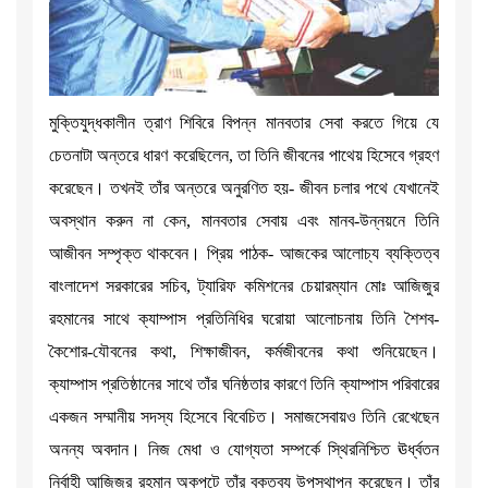
মুক্তিযুদ্ধকালীন ত্রাণ শিবিরে বিপন্ন মানবতার সেবা করতে গিয়ে যে
চেতনাটা অন্তরে ধারণ করেছিলেন, তা তিনি জীবনের পাথেয় হিসেবে গ্রহণ
করেছেন। তখনই তাঁর অন্তরে অনুরণিত হয়- জীবন চলার পথে যেখানেই
অবস্থান করুন না কেন, মানবতার সেবায় এবং মানব-উন্নয়নে তিনি
আজীবন সম্পৃক্ত থাকবেন। প্রিয় পাঠক- আজকের আলোচ্য ব্যক্তিত্ব
বাংলাদেশ সরকারের সচিব, ট্যারিফ কমিশনের চেয়ারম্যান মোঃ আজিজুর
রহমানের সাথে ক্যাম্পাস প্রতিনিধির ঘরোয়া আলোচনায় তিনি শৈশব-
কৈশোর-যৌবনের কথা, শিক্ষাজীবন, কর্মজীবনের কথা শুনিয়েছেন।
ক্যাম্পাস প্রতিষ্ঠানের সাথে তাঁর ঘনিষ্ঠতার কারণে তিনি ক্যাম্পাস পরিবারের
একজন সম্মানীয় সদস্য হিসেবে বিবেচিত। সমাজসেবায়ও তিনি রেখেছেন
অনন্য অবদান। নিজ মেধা ও যোগ্যতা সম্পর্কে স্থিরনিশ্চিত ঊর্ধ্বতন
নির্বাহী আজিজুর রহমান অকপটে তাঁর বক্তব্য উপস্থাপন করেছেন। তাঁর