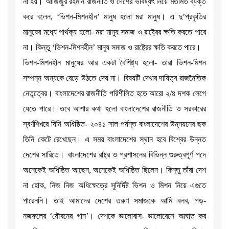
না হয়। আজিজুর রহমান রাজনীতি ও দেশের ভবিষ্যৎ নিয়ে মতামত ব্যক্ত
করে বলেন, ‘ভিশন-মিশনহীন’ মানুষ হলো মরা মানুষ। এ দু’প্রকৃতির
মানুষের মধ্যে পার্থক্য হলো- মরা মানুষ সমাজ ও রাষ্ট্রের ক্ষতি করতে পারে
না। কিন্তু ‘ভিশন-মিশনহীন’ মানুষ সমাজ ও রাষ্ট্রের ক্ষতি করতে পারে।
ভিশন-মিশনহীন মানুষের আর একটা বৈশিষ্ট্য হলো- তারা ভিশন-মিশন
সম্পন্ন অন্যকে বেড়ে উঠতে দেয় না। বিষয়টি দেখার দায়িত্ব রাজনৈতিক
নেতৃত্বের। বাংলাদেশের রাজনীতি পরিশীলিত হতে আরো ২/৪ দশক লেগে
যেতে পারে। তবে আশার কথা হলো বাংলাদেশের রাজনীতি ও সরকারের
স্বর্ণশিখরে যিনি অধিষ্ঠিত- ২০৪১ সাল পর্যন্ত বাংলাদেশের উন্নয়নের ছক
তিনি কেটে রেখেছেন। এ সময় বাংলাদেশের স্থান হবে বিশ্বের উন্নত
দেশের সারিতে। বাংলাদেশের রাষ্ট্র ও প্রশাসনের বিভিন্ন গুরুত্বপূর্ণ পদে
অনেকেই অধিষ্ঠিত আছেন, অনেকেই অধিষ্ঠিত ছিলেন। কিন্তু তাঁরা দেশ
না হোক, নিজ নিজ অধিক্ষেত্রে সুনির্দিষ্ট ভিশন ও মিশন নিয়ে এগুতে
পারেননি। তাই আমাদের দেশের তরুণ সমাজকে আমি বলব, পড়-
নজরুলের ‘যৌবনের গান’। দেশকে ভালোবাস- ভালোবেসে আঘাত কর