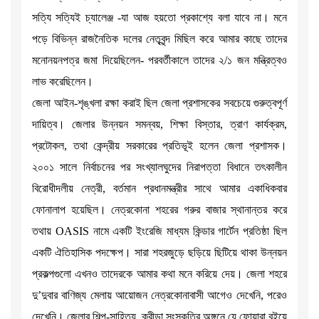
সত্যি সত্যিই চ্যালেঞ্জ -যা আজ হয়তো প্রকাশ্যে বলা যাবে না। মনে
পড়ে বিভিন্ন রাজনৈতিক দলের নেতৃবৃন্দ মিছিল করে আমার কাছে তাদের
মনোনয়নপত্র জমা দিয়েছিলেন- পরবর্তীকালে তাদের ২/১ জন মন্ত্রিত্বও
লাভ করেছিলেন।
জেলা আইন-শৃঙ্খলা রক্ষা করাই ছিল জেলা প্রশাসকের সবচেয়ে গুরুত্বপূর্ণ
দায়িত্ব। জেলার উন্নয়ন সমন্বয়, শিক্ষা বিস্তার, ত্রাণ কার্যক্রম,
প্রটোকল, তথা কেন্দ্রীয় সরকারের প্রতিভূই হলেন জেলা প্রশাসক।
২০০১ সালে নির্বাচনের পর সংখ্যালঘুদের নিরাপত্তা বিধানে তৎকালীন
বিরোধীদলীয় নেত্রী, বর্তমান প্রধানমন্ত্রীর সাথে আমার একাধিকবার
ফোনালাপ হয়েছিল। নেত্রকোনা শহরের গরুর বাজার স্থানান্তর করে
তথায় OASIS নামে একটি ইংরেজি মাধ্যম কিন্ডার গার্টেন প্রতিষ্ঠা ছিল
একটি ঐতিহাসিক পদক্ষেপ। সারা শহরজুড়ে ছড়িয়ে ছিটিয়ে থাকা উন্নয়ন
প্রকল্পগুলো এখনও তাদেরকে আমার কথা মনে করিয়ে দেয়। জেলা শহরে
দু’দুবার বাণিজ্য মেলায় আয়োজন নেত্রকোনাবাসী আগেও দেখেনি, পরেও
দেখেনি। জেলার শিল্প-সাহিত্য, ক্রীড়া সংস্কৃতির অঙ্গনে যে ফোয়ারা বইয়ে