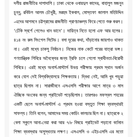
দলীয় রাজনীতির দাপাদাপি। ঢাকা থেকে ওবায়দুল কাদের, বাহালুল মজনুন
চুন্নু, রবিউল আলম চৌধুরী, মরহুম ইকবাল, মোস্তফা জালাল মহিউদ্দিন
-এদের আগমনে চট্টগ্রামের রাজনীতি প্রাণচাঞ্চল্য ফিরে পেতে শুরু করল।
‘ঢেঁকি স্বর্গে গেলেও ধান ভানে’। দায়িত্ব নিতে হলো এফ আর হলের।
৪১৪ নং রুম সিংগেল সিটেড। বসা দূরের কথা, দাঁড়ানোর জায়গাও থাকত
না। এরই মধ্যে চাকসু নির্বাচন। নিজের নাক কেটে পরের যাত্রা ভঙ্গ।
গণতান্ত্রিক শিবিরে অনৈক্যের জন্য ট্রফি চলে গেলো স্বাধীনতা-বিরোধী
শিবিরে। এরই মধ্যে অনার্স-মাস্টার্স উভয় পরীক্ষায় প্রথম স্থান অর্জন
করে যোগ দেই বিশ্ববিদ্যালয়ে শিক্ষকতায়। দ্বিধা নেই, আমি খুব পড়ুয়া
ছাত্র ছিলাম না। সারাজীবনে এসএসসি পরীক্ষার আগে মাত্র ৩ মাস
ঐচ্ছিক অংকের জন্য প্রাইভেট পড়েছিলাম। তারপরও মফস্বল শহরের
একটি ছেলে অনার্স-মাস্টার্স এ প্রথম হওয়া বস্তুত শিক্ষা ব্যবস্থারই
সাফল্য। তিনি বলেন, আমাদের সময় কোচিং কালচার ছিল না। ছাত্রকে ২
বেলা স্কুলে আনা-নেয়া করা আর ৭/৮ বিষয়ে প্রাইভেট পড়ানো বর্তমান
শিক্ষা ব্যবস্থার অসুস্থতার লক্ষণ। এসএসসি ও এইচএসসি এর মতো