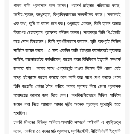
থাকব নাকি প্রশাসনে চলে আসব। পরামর্শ চাইলাম পরিবারের কাছে,
আত্মীয়-স্বজন, বন্ধুমহলে, বিশ্ববিদ্যালয়ের সহকর্মীদের কাছে। সকলেরই
এক কথা, তুমি যা ভালো মনে কর। শুধুমাত্র একজন, তিনি হলেন আমার
বিভাগের চেয়ারম্যান প্রফেসর বদিউল আলম। সবেমাত্র তিনি পিএইচডি
করে দেশে ফিরেছেন। তিনি দ্বার্থহীনভাবে বললেন- তুমি অবশ্যই সিভিল
সার্ভিসে জয়েন করবে। এ সময় একদিন আমি চট্টগ্রাম কালেক্টরেটে ক্যাডার
সার্ভিস, কালেক্টরেটের কর্মপরিবেশ, জয়েন করার বিধিবিধান ইত্যাদি সম্পর্কে
জানতে যাই। আমার সাথে এপয়েন্টমেন্ট পাওয়া মিসেস রিনি রেজা এরই
মধ্যে চট্টগ্রামে জয়েন করেছে শুনে আমি তার সাথে দেখা করতে গেলে
তিনি জয়েনিং লেটার টাইপ করিয়ে আমার স্বাক্ষর নিয়ে জেলা প্রশাসক
মহোদয়ের বরাবরে জমা দিয়ে দেন। অপরিকল্পিতভাবে সিভিল সার্ভিসে
জয়েন করা নিয়ে আমাকে আমার স্ত্রীর অনেক প্রশ্নের মুখোমুখি হতে
হয়েছিল।
চাকরি জীবনের বিভিন্ন অনিয়ম-অসঙ্গতি সম্পর্কে স্পষ্টবাদী এ ব্যক্তিত্ব
বলেন, একটানা ৩২ বৎসর মাঠ প্রশাসন, ম্যাজিস্টেসী, নীতিনির্ধারণী ইত্যাদি