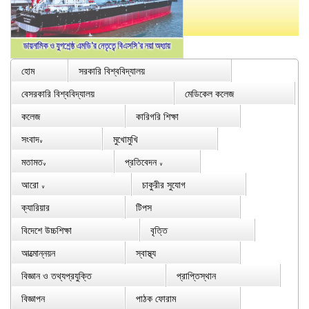
হোম
সরকারি বিশ্ববিদ্যালয়
বেসরকারি বিশ্ববিদ্যালয়
মেডিকেল কলেজ
কলেজ
কারিগরি শিক্ষা
সংবাদ
মুখোমুখি
∨
মতামত
প্রতিবেদন
∨
∨
আরো
চাকুরীর সুযোগ
∨
ক্যারিয়ার
টিপস
বিদেশে উচ্চশিক্ষা
বৃত্তি
আত্মোন্নয়ন
স্বাস্থ্য
বিজ্ঞান ও তথ্যপ্রযুক্তি
প্রাপ্তিস্থান
বিজ্ঞাপন
পাঠক ফোরাম