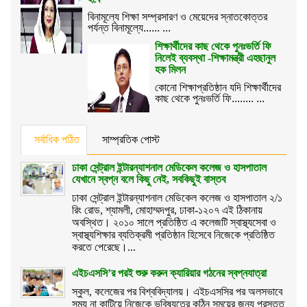
বিনামূল্যে শিক্ষা সম্প্রসারণ ও মেয়েদের স্নাতকোত্তর
পর্যন্ত বিনামূল্যে...... ...
শিক্ষার্থীদের কাছ থেকে পুনঃভর্তি ফি
নিলেই ব্যবস্থা -শিক্ষামন্ত্রী এহছানুল
হক মিলন
কোনো শিক্ষাপ্রতিষ্ঠান যদি শিক্ষার্থীদের
কাছ থেকে পুনঃভর্তি ফি........ ...
সর্বাধিক পঠিত
সাম্প্রতিক পোস্ট
ঢাকা সেন্ট্রাল ইন্টারন্যাশনাল মেডিকেল কলেজ ও হাসপাতাল
যেখানে স্বপ্ন বলে কিছু নেই, সবকিছুই বাস্তব
ঢাকা সেন্ট্রাল ইন্টারন্যাশনাল মেডিকেল কলেজ ও হাসপাতাল ২/১
রিং রোড, শ্যামলী, মোহাম্মদপুর, ঢাকা-১২০৭ এই ঠিকানায়
অবস্থিত। ২০১০ সালে প্রতিষ্ঠিত এ কলেজটি স্বাস্থ্যসেবা ও
স্বাস্থ্যশিক্ষার ব্যতিক্রমী প্রতিষ্ঠান হিসেবে নিজেকে প্রতিষ্ঠিত
করতে পেরেছে।...
এইচএসসি’র পরই শুরু করুন ক্যারিয়ার গঠনের স্বপ্নযাত্রা
স্কুল, কলেজের পর বিশ্ববিদ্যালয়। এইচএসসির পর অলসভাবে
সময় না কাটিয়ে নিজেকে ভবিষ্যতের কঠিন সময়ের জন্য প্রস্তুত