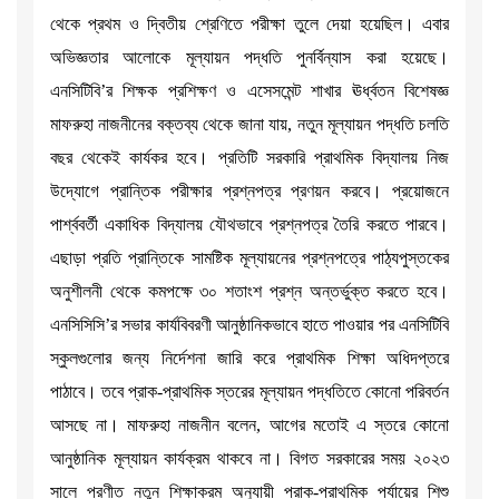
থেকে প্রথম ও দ্বিতীয় শ্রেণিতে পরীক্ষা তুলে দেয়া হয়েছিল। এবার
অভিজ্ঞতার আলোকে মূল্যায়ন পদ্ধতি পুনর্বিন্যাস করা হয়েছে।
এনসিটিবি’র শিক্ষক প্রশিক্ষণ ও এসেসমেন্ট শাখার ঊর্ধ্বতন বিশেষজ্ঞ
মাফরুহা নাজনীনের বক্তব্য থেকে জানা যায়, নতুন মূল্যায়ন পদ্ধতি চলতি
বছর থেকেই কার্যকর হবে। প্রতিটি সরকারি প্রাথমিক বিদ্যালয় নিজ
উদ্যোগে প্রান্তিক পরীক্ষার প্রশ্নপত্র প্রণয়ন করবে। প্রয়োজনে
পার্শ্ববর্তী একাধিক বিদ্যালয় যৌথভাবে প্রশ্নপত্র তৈরি করতে পারবে।
এছাড়া প্রতি প্রান্তিকে সামষ্টিক মূল্যায়নের প্রশ্নপত্রে পাঠ্যপুস্তকের
অনুশীলনী থেকে কমপক্ষে ৩০ শতাংশ প্রশ্ন অন্তর্ভুক্ত করতে হবে।
এনসিসিসি’র সভার কার্যবিবরণী আনুষ্ঠানিকভাবে হাতে পাওয়ার পর এনসিটিবি
স্কুলগুলোর জন্য নির্দেশনা জারি করে প্রাথমিক শিক্ষা অধিদপ্তরে
পাঠাবে। তবে প্রাক-প্রাথমিক স্তরের মূল্যায়ন পদ্ধতিতে কোনো পরিবর্তন
আসছে না। মাফরুহা নাজনীন বলেন, আগের মতোই এ স্তরে কোনো
আনুষ্ঠানিক মূল্যায়ন কার্যক্রম থাকবে না। বিগত সরকারের সময় ২০২৩
সালে প্রণীত নতুন শিক্ষাক্রম অনুযায়ী প্রাক-প্রাথমিক পর্যায়ের শিশু