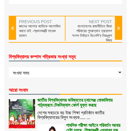
PREVIOUS POST
NEXT POST
জ্ঞানের আলোয় জাতিকে আলোকিত
বাংলাদেশের রাজনীতিতে জিয়া
করতে চাই -প্রধানমন্ত্রী তারেক
পরিবারের পুনরুত্থান ত্রয়োদশ
রহমান
সংসদ নির্বাচনে বিএনপি’র নিরঙ্কুশ
বিজয়
বিশ্ববিদ্যালয় কম্পাস পত্রিকার সংখ্যা সমূহ
আরো সংবাদ
জাতীয় বিশ্ববিদ্যালয় ভবিষ্যতের চ্যালেঞ্জ মোকাবিলায়
পাঠ্যক্রমে টেকনিক্যাল কোর্স যুক্ত করছে
দেশের সবচেয়ে বড় উচ্চ শিক্ষা প্রতিষ্ঠান জাতীয়
বিশ্ববিদ্যালয়ের বিপুল সংখ্যক..... ...
পাবলিক পরীক্ষা আইনে পরিবর্তন আনার
চেষ্টা চলছে -শিক্ষামন্ত্রী এহসানুল হক