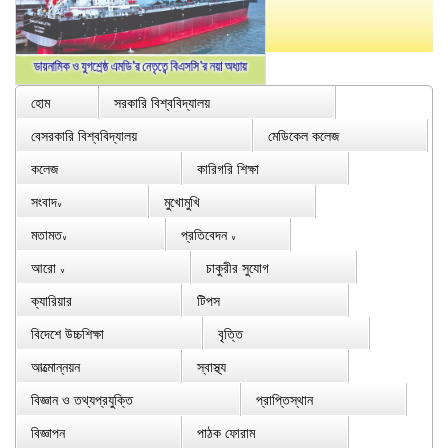
হোম
সরকারি বিশ্ববিদ্যালয়
বেসরকারি বিশ্ববিদ্যালয়
মেডিকেল কলেজ
কলেজ
কারিগরি শিক্ষা
সংবাদ
মুখোমুখি
∨
মতামত
প্রতিবেদন
∨
∨
আরো
চাকুরীর সুযোগ
∨
ক্যারিয়ার
টিপস
বিদেশে উচ্চশিক্ষা
বৃত্তি
আত্মোন্নয়ন
স্বাস্থ্য
বিজ্ঞান ও তথ্যপ্রযুক্তি
প্রাপ্তিস্থান
বিজ্ঞাপন
পাঠক ফোরাম