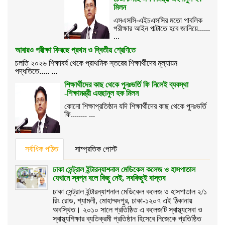
মিলন
এসএসসি-এইচএসসির মতো পাবলিক
পরীক্ষার আইন পাল্টাতে হবে জানিয়ে......
...
আবারও পরীক্ষা ফিরছে প্রথম ও দ্বিতীয় শ্রেণিতে
চলতি ২০২৬ শিক্ষাবর্ষ থেকে প্রাথমিক স্তরের শিক্ষার্থীদের মূল্যায়ন
পদ্ধতিতে..... ...
শিক্ষার্থীদের কাছ থেকে পুনঃভর্তি ফি নিলেই ব্যবস্থা
-শিক্ষামন্ত্রী এহছানুল হক মিলন
কোনো শিক্ষাপ্রতিষ্ঠান যদি শিক্ষার্থীদের কাছ থেকে পুনঃভর্তি
ফি........ ...
সর্বাধিক পঠিত
সাম্প্রতিক পোস্ট
ঢাকা সেন্ট্রাল ইন্টারন্যাশনাল মেডিকেল কলেজ ও হাসপাতাল
যেখানে স্বপ্ন বলে কিছু নেই, সবকিছুই বাস্তব
ঢাকা সেন্ট্রাল ইন্টারন্যাশনাল মেডিকেল কলেজ ও হাসপাতাল ২/১
রিং রোড, শ্যামলী, মোহাম্মদপুর, ঢাকা-১২০৭ এই ঠিকানায়
অবস্থিত। ২০১০ সালে প্রতিষ্ঠিত এ কলেজটি স্বাস্থ্যসেবা ও
স্বাস্থ্যশিক্ষার ব্যতিক্রমী প্রতিষ্ঠান হিসেবে নিজেকে প্রতিষ্ঠিত