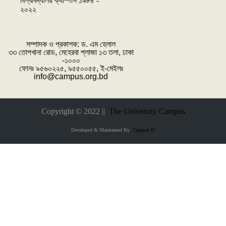
বিশ্ববিদ্যালয় ক্যাম্পাস ১৯৮৪ -
২০২২
সম্পাদক ও প্রকাশক: ‌ড. এম হেলাল
৩৩ তোপখানা রোড, মেহেরবা প্লাজা ১৩ তলা, ঢাকা
-১০০০
ফোনঃ ৯৫৬০২২৫, ৯৫৫০০৫৫, ই-মেইলঃ
info@campus.org.bd
Copyright © 2022 ||
The University Campus
Developed & Maintained By
Campus IT