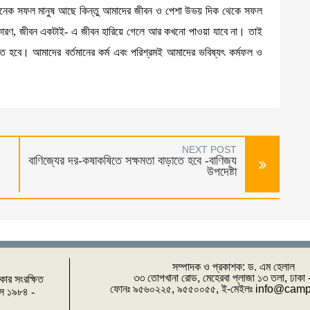
নেক সফল মানুষ আছে কিন্তু আমাদের জীবন ও পেশা উভয় দিক থেকে সফল
। কারণ, জীবন একটাই- এ জীবন হারিয়ে গেলে আর কখনো পাওয়া যাবে না। তাই
 লাগাতে হবে। আমাদের বর্তমানের কর্ম এবং পরিশ্রমই আমাদের ভবিষ্যৎ কর্মফল ও
NEXT POST
বাণিজ্যের দর-কষাকষিতে সক্ষমতা বাড়াতে হবে -বাণিজ্য
উপদেষ্টা
সম্পাদক ও প্রকাশক: ‌ড. এম হেলাল
৩৩ তোপখানা রোড, মেহেরবা প্লাজা ১৩ তলা, ঢাকা
িকার সংরক্ষিত
ফোনঃ ৯৫৬০২২৫, ৯৫৫০০৫৫, ই-মেইলঃ info@cam
পাস ১৯৮৪ -