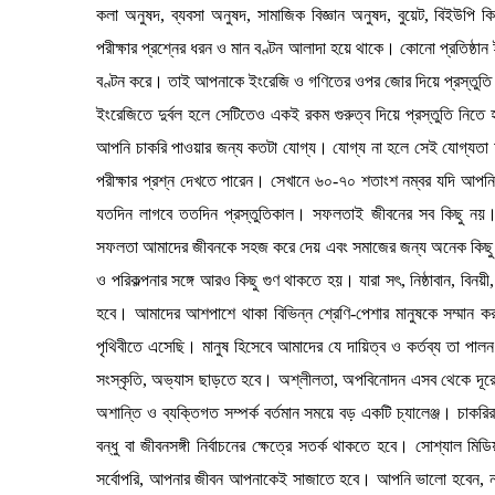
কলা অনুষদ, ব্যবসা অনুষদ, সামাজিক বিজ্ঞান অনুষদ, বুয়েট, বিইউপি কি
পরীক্ষার প্রশ্নের ধরন ও মান বণ্টন আলাদা হয়ে থাকে। কোনো প্রতিষ্ঠা
বণ্টন করে। তাই আপনাকে ইংরেজি ও গণিতের ওপর জোর দিয়ে প্রস্তুতি 
ইংরেজিতে দুর্বল হলে সেটিতেও একই রকম গুরুত্ব দিয়ে প্রস্তুতি নিত
আপনি চাকরি পাওয়ার জন্য কতটা যোগ্য। যোগ্য না হলে সেই যোগ্যতা 
পরীক্ষার প্রশ্ন দেখতে পারেন। সেখানে ৬০-৭০ শতাংশ নম্বর যদি আপ
যতদিন লাগবে ততদিন প্রস্তুতিকাল। সফলতাই জীবনের সব কিছু নয়।
সফলতা আমাদের জীবনকে সহজ করে দেয় এবং সমাজের জন্য অনেক কিছু কর
ও পরিকল্পনার সঙ্গে আরও কিছু গুণ থাকতে হয়। যারা সৎ, নিষ্ঠাবান, বিনয়
হবে। আমাদের আশপাশে থাকা বিভিন্ন শ্রেণি-পেশার মানুষকে সম্মান 
পৃথিবীতে এসেছি। মানুষ হিসেবে আমাদের যে দায়িত্ব ও কর্তব্য তা 
সংস্কৃতি, অভ্যাস ছাড়তে হবে। অশ্লীলতা, অপবিনোদন এসব থেকে দূর
অশান্তি ও ব্যক্তিগত সম্পর্ক বর্তমান সময়ে বড় একটি চ্যালেঞ্জ। চাকরির 
বন্ধু বা জীবনসঙ্গী নির্বাচনের ক্ষেত্রে সতর্ক থাকতে হবে। সোশ্যাল মিড
সর্বোপরি, আপনার জীবন আপনাকেই সাজাতে হবে। আপনি ভালো হবেন, না