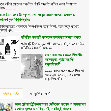
কুলে ভর্তির ক্ষেত্রে প্রচলিত লটারি পদ্ধতি বাতিল করার সিদ্ধান্ত
েছে....... ...
াচার্যের চেয়ারে কী মধু! ড. মো. আবুল কালাম আজাদ অধ্যাপক,
ংলাদেশ কৃষি বিশ্ববিদ্যালয়
শ্ববিদ্যালয়ের একমাত্র মিশন-ভিশন হলো শিক্ষা, নতুন নতুন ধারণার
্ভাবন এবং..... ...
সম্মিলিত ইসলামী ব্যাংকের কার্যক্রম চলমান থাকবে
শরীয়াহভিত্তিক দুর্বল পাঁচ ব্যাংক একীভূত করে গঠিত
সম্মিলিত ইসলামী ব্যাংকের....... ...
দেশে এক বছরে ৪০৩ শিক্ষার্থীর
আত্মহত্যা, প্রায় অর্ধেক
স্কুলশিক্ষার্থী
২০২৫ সালে দেশে ৪০৩ শিক্ষার্থী
আত্মহত্যা করেছে। এর মধ্যে
স্কুলশিক্ষার্থীর...... ...
সর্বাধিক পঠিত
সাম্প্রতিক পোস্ট
ঢাকা সেন্ট্রাল ইন্টারন্যাশনাল মেডিকেল কলেজ ও হাসপাতাল
যেখানে স্বপ্ন বলে কিছু নেই, সবকিছুই বাস্তব