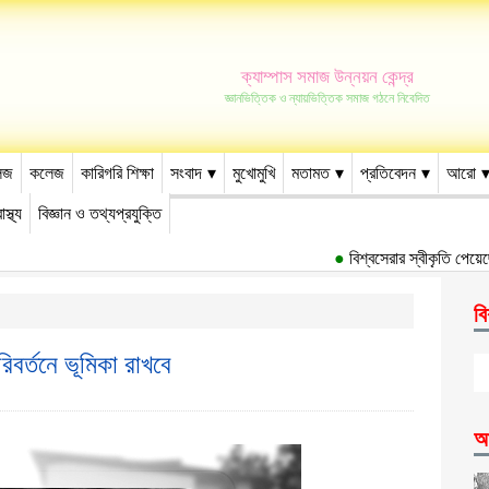
ক্যাম্পাস সমাজ উন্নয়ন কেন্দ্র
জ্ঞানভিত্তিক ও ন্যায়ভিত্তিক সমাজ গঠনে নিবেদিত
েজ
কলেজ
কারিগরি শিক্ষা
সংবাদ
মুখোমুখি
মতামত
প্রতিবেদন
আরো
াস্থ্য
বিজ্ঞান ও তথ্যপ্রযুক্তি
●
বিশ্বসেরার স্বীকৃতি পেয়েছে 
বি
িবর্তনে ভূমিকা রাখবে
আ