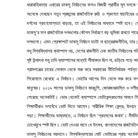
ধারাবাহিকতায় এবারের ডাকসু নির্বাচনের ফলও বিজয়ী প্রার্থীর মূল দলকে
অনেকে দেখছেন নতুন প্রজন্মের রাজনৈতিক রুচি ও প্রবণতা যাচাইয়ের
দর্শনের গ্রহণযোগ্যতা বাড়ছে, তা এই নির্বাচনের মাধ্যমে স্পষ্ট হবে।
ডাকসু’র ফল রাজনৈতিক দলগুলোর কৌশল নির্ধারণে বড় ভূমিকা রাখতে পারে। স
দলগুলো। এমন প্রেক্ষাপটে ডাকসু নির্বাচন যতটা না ছাত্ররাজনীতির, তার
শুধু বিশ্ববিদ্যালয় ক্যাম্পাস নয়, দেশের রাজনীতি এবং জাতীয় নির্বাচনের
সৃষ্ট উন্মাদনা শুধু ঢাবি ক্যাম্পাসের মধ্যেই সীমাবদ্ধ ছিল না, ছড়িয়ে পড়ে
গ্রামগঞ্জের চায়ের দোকান থেকে শুরু করে সরকারের নীতিনির্ধারক পর
শিরোনামে রেখেছে এ নির্বাচন। ভোটের আগের দিন থেকে শুরু করে ফল ঘোষ
মানুষের। ২০১৯ সালের ডাকসু নির্বাচনে কারচুপি, জোরজবরদস্তি ও দলীয়
পেরেছে অনেকটাই। ভোর থেকেই ক্যাম্পাসে ভোটকেন্দ্রগুলোর সামনে শিক্
শিক্ষার্থীরাও দলবেঁধে ভোট দিতে আসেন। শারীরিক শিক্ষা কেন্দ্র, উদয়
পড়া। শিক্ষার্থীদের ভাষ্যমতে, এ নির্বাচন ছিল ‘প্রহসনের জবাব’। দীর্ঘ
চোখেমুখে স্পষ্ট ছিল। ভোট দেওয়া মানে যে উৎসব, বাংলাদেশের রাজনৈতি
ডাকসু নির্বাচনের ময়দানে। বিশ্ববিদ্যালয়ের মোট ভোটারের প্রায় অর্ধেক